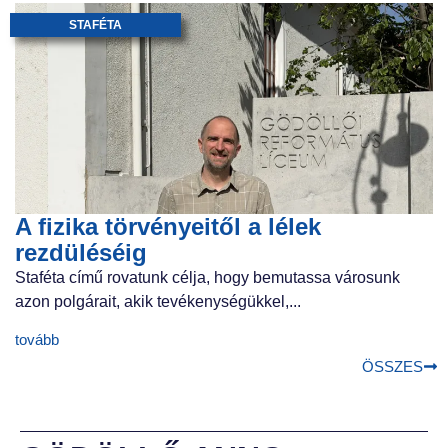
STAFÉTA
A fizika törvényeitől a lélek
rezdüléséig
Staféta című rovatunk célja, hogy bemutassa városunk
azon polgárait, akik tevékenységükkel,...
tovább
ÖSSZES