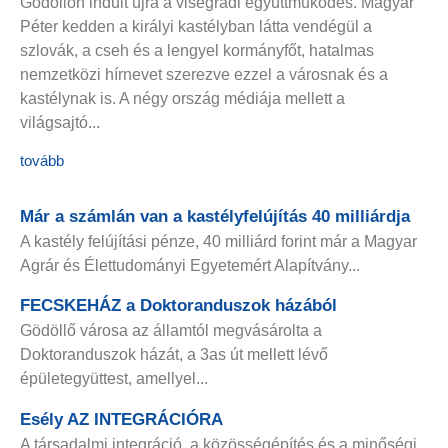
Gödöllőn indult újra a visegrádi együttműködés. Magyar
Péter kedden a királyi kastélyban látta vendégül a
szlovák, a cseh és a lengyel kormányfőt, hatalmas
nemzetközi hírnevet szerezve ezzel a városnak és a
kastélynak is. A négy ország médiája mellett a
világsajtó...
tovább
Már a számlán van a kastélyfelújítás 40 milliárdja
A kastély felújítási pénze, 40 milliárd forint már a Magyar
Agrár és Élettudományi Egyetemért Alapítvány...
FECSKEHÁZ a Doktoranduszok házából
Gödöllő városa az államtól megvásárolta a
Doktoranduszok házát, a 3as út mellett lévő
épületegyüttest, amellyel...
Esély AZ INTEGRÁCIÓRA
A társadalmi integráció, a közösségépítés és a minőségi