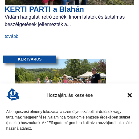
KERTI PARTI a Blahán
Vidám hangulat, retró zenék, finom falatok és tartalmas
beszélgetések jellemezték a...
tovább
KERTVÁROS
Hozzájárulás kezelése
A böngészési élmény fokozása, a személyre szabott hirdetések vagy
tartalmak megjelenítése, valamint a forgalom elemzése érdekében sütiket
Nagy sikerrel zárult a Kertvárosi
(cookie) használunk. Az "Elfogadom" gombra kattintva hozzájárulhat a sütik
Családi Nap
használatához.
A tavalyi eső után idén igazi, hamisítatlan nyári hőséget