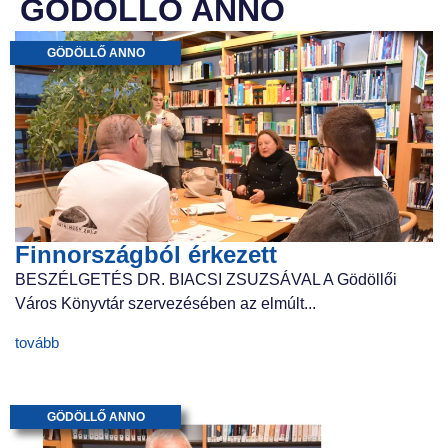
GÖDÖLLŐ ANNO
GÖDÖLLŐ ANNO
Finnországból érkezett
BESZÉLGETÉS DR. BIACSI ZSUZSÁVAL A Gödöllői
Város Könyvtár szervezésében az elmúlt...
tovább
GÖDÖLLŐ ANNO