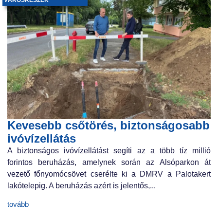
Kevesebb csőtörés, biztonságosabb
ivóvízellátás
A biztonságos ivóvízellátást segíti az a több tíz millió
forintos beruházás, amelynek során az Alsóparkon át
vezető főnyomócsövet cserélte ki a DMRV a Palotakert
lakótelepig. A beruházás azért is jelentős,...
tovább