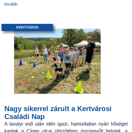
tovább
KERTVÁROS
Nagy sikerrel zárult a Kertvárosi
Családi Nap
A tavalyi eső után idén igazi, hamisítatlan nyári hőséget
kaptak a Címer utcai játszótéren összegyűlt helyiek, a