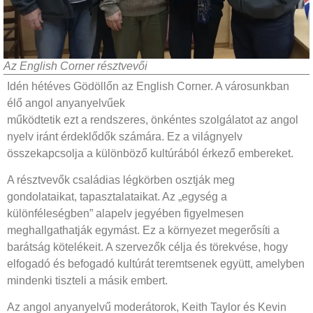
Az English Corner résztvevői
Idén hétéves Gödöllőn az English Corner. A városunkban
élő angol anyanyelvűek
működtetik ezt a rendszeres, önkéntes szolgálatot az angol
nyelv iránt érdeklődők számára. Ez a világnyelv
összekapcsolja a különböző kultúrából érkező embereket.
A résztvevők családias légkörben osztják meg
gondolataikat, tapasztalataikat. Az „egység a
különféleségben” alapelv jegyében figyelmesen
meghallgathatják egymást. Ez a környezet megerősíti a
barátság kötelékeit. A szervezők célja és törekvése, hogy
elfogadó és befogadó kultúrát teremtsenek együtt, amelyben
mindenki tiszteli a másik embert.
Az angol anyanyelvű moderátorok, Keith Taylor és Kevin