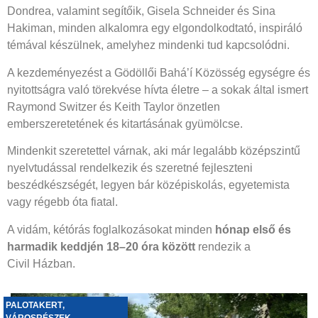
Dondrea, valamint segítőik, Gisela Schneider és Sina
Hakiman, minden alkalomra egy elgondolkodtató, inspiráló
témával készülnek, amelyhez mindenki tud kapcsolódni.
A kezdeményezést a Gödöllői Bahá’í Közösség egységre és
nyitottságra való törekvése hívta életre – a sokak által ismert
Raymond Switzer és Keith Taylor önzetlen
emberszeretetének és kitartásának gyümölcse.
Mindenkit szeretettel várnak, aki már legalább középszintű
nyelvtudással rendelkezik és szeretné fejleszteni
beszédkészségét, legyen bár középiskolás, egyetemista
vagy régebb óta fiatal.
A vidám, kétórás foglalkozásokat minden
hónap első és
harmadik keddjén 18–20 óra között
rendezik a
Civil Házban.
PALOTAKERT
,
VÁROSRÉSZEK