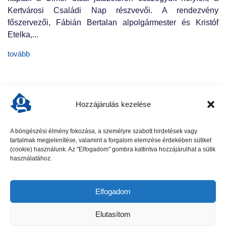
Kertvárosi Családi Nap részvevői. A rendezvény
főszervezői, Fábián Bertalan alpolgármester és Kristóf
Etelka,...
tovább
Hozzájárulás kezelése
A böngészési élmény fokozása, a személyre szabott hirdetések vagy
tartalmak megjelenítése, valamint a forgalom elemzése érdekében sütiket
előző cikk
következő cikk
(cookie) használunk. Az "Elfogadom" gombra kattintva hozzájárulhat a sütik
használatához.
Elfogadom
Elutasítom