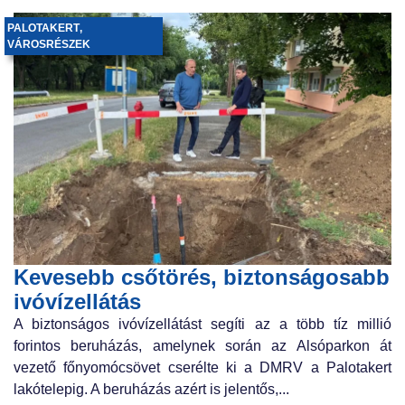
PALOTAKERT
,
VÁROSRÉSZEK
Kevesebb csőtörés, biztonságosabb
ivóvízellátás
A biztonságos ivóvízellátást segíti az a több tíz millió
forintos beruházás, amelynek során az Alsóparkon át
vezető főnyomócsövet cserélte ki a DMRV a Palotakert
lakótelepig. A beruházás azért is jelentős,...