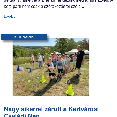
délutánt”, amelyet a Blahán rendeztek meg június 12-én. A
kerti parti nem csak a szórakozásról szólt:...
tovább
KERTVÁROS
Nagy sikerrel zárult a Kertvárosi
Családi Nap