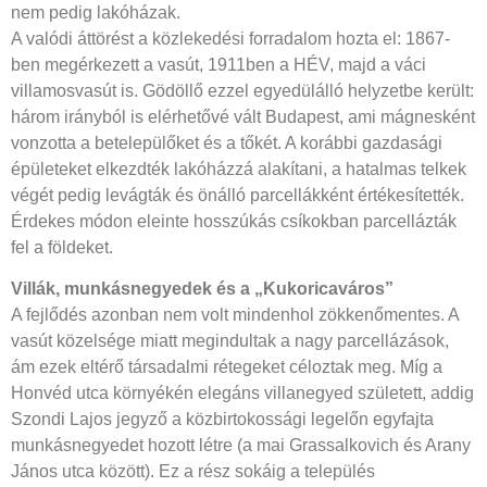
nem pedig lakóházak.
A valódi áttörést a közlekedési forradalom hozta el: 1867-
ben megérkezett a vasút, 1911ben a HÉV, majd a váci
villamosvasút is. Gödöllő ezzel egyedülálló helyzetbe került:
három irányból is elérhetővé vált Budapest, ami mágnesként
vonzotta a betelepülőket és a tőkét. A korábbi gazdasági
épületeket elkezdték lakóházzá alakítani, a hatalmas telkek
végét pedig levágták és önálló parcellákként értékesítették.
Érdekes módon eleinte hosszúkás csíkokban parcellázták
fel a földeket.
Villák, munkásnegyedek és a „Kukoricaváros”
A fejlődés azonban nem volt mindenhol zökkenőmentes. A
vasút közelsége miatt megindultak a nagy parcellázások,
ám ezek eltérő társadalmi rétegeket céloztak meg. Míg a
Honvéd utca környékén elegáns villanegyed született, addig
Szondi Lajos jegyző a közbirtokossági legelőn egyfajta
munkásnegyedet hozott létre (a mai Grassalkovich és Arany
János utca között). Ez a rész sokáig a település