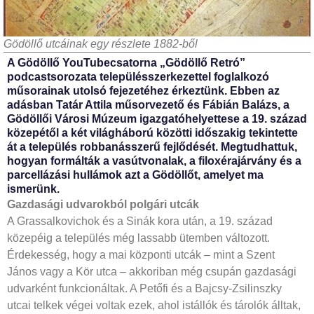
Gödöllő utcáinak egy részlete 1882-ből
A Gödöllő YouTubecsatorna „Gödöllő Retró”
podcastsorozata településszerkezettel foglalkozó
műsorainak utolsó fejezetéhez érkeztünk. Ebben az
adásban Tatár Attila műsorvezető és Fábián Balázs, a
Gödöllői Városi Múzeum igazgatóhelyettese a 19. század
közepétől a két világháború közötti időszakig tekintette
át a település robbanásszerű fejlődését. Megtudhattuk,
hogyan formálták a vasútvonalak, a filoxérajárvány és a
parcellázási hullámok azt a Gödöllőt, amelyet ma
ismerünk.
Gazdasági udvarokból polgári utcák
A Grassalkovichok és a Sinák kora után, a 19. század
közepéig a település még lassabb ütemben változott.
Érdekesség, hogy a mai központi utcák – mint a Szent
János vagy a Kör utca – akkoriban még csupán gazdasági
udvarként funkcionáltak. A Petőfi és a Bajcsy-Zsilinszky
utcai telkek végei voltak ezek, ahol istállók és tárolók álltak,