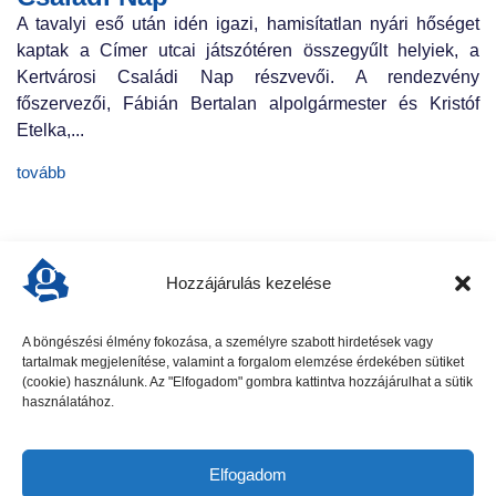
A tavalyi eső után idén igazi, hamisítatlan nyári hőséget
kaptak a Címer utcai játszótéren összegyűlt helyiek, a
Kertvárosi Családi Nap részvevői. A rendezvény
főszervezői, Fábián Bertalan alpolgármester és Kristóf
Etelka,...
tovább
Hozzájárulás kezelése
A böngészési élmény fokozása, a személyre szabott hirdetések vagy
tartalmak megjelenítése, valamint a forgalom elemzése érdekében sütiket
előző cikk
következő cikk
(cookie) használunk. Az "Elfogadom" gombra kattintva hozzájárulhat a sütik
használatához.
Elfogadom