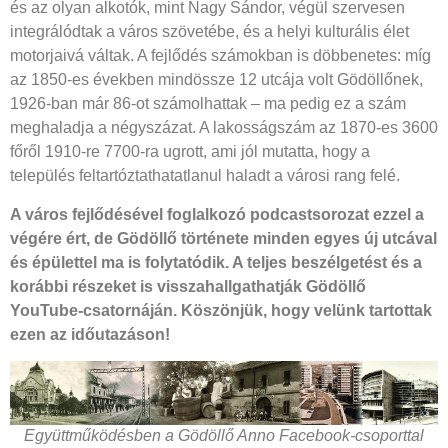
és az olyan alkotók, mint Nagy Sándor, végül szervesen
integrálódtak a város szövetébe, és a helyi kulturális élet
motorjaivá váltak. A fejlődés számokban is döbbenetes: míg
az 1850-es években mindössze 12 utcája volt Gödöllőnek,
1926-ban már 86-ot számolhattak – ma pedig ez a szám
meghaladja a négyszázat. A lakosságszám az 1870-es 3600
főről 1910-re 7700-ra ugrott, ami jól mutatta, hogy a
település feltartóztathatatlanul haladt a városi rang felé.
A város fejlődésével foglalkozó podcastsorozat ezzel a
végére ért, de Gödöllő története minden egyes új utcával
és épülettel ma is folytatódik. A teljes beszélgetést és a
korábbi részeket is visszahallgathatják Gödöllő
YouTube-csatornáján. Köszönjük, hogy velünk tartottak
ezen az időutazáson!
Együttműködésben a Gödöllő Anno Facebook-csoporttal