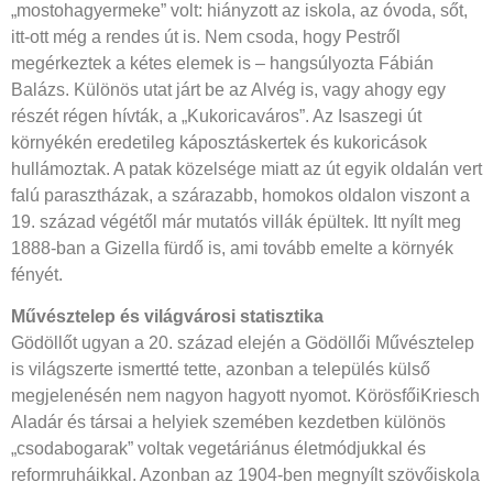
„mostohagyermeke” volt: hiányzott az iskola, az óvoda, sőt,
itt-ott még a rendes út is. Nem csoda, hogy Pestről
megérkeztek a kétes elemek is – hangsúlyozta Fábián
Balázs. Különös utat járt be az Alvég is, vagy ahogy egy
részét régen hívták, a „Kukoricaváros”. Az Isaszegi út
környékén eredetileg káposztáskertek és kukoricások
hullámoztak. A patak közelsége miatt az út egyik oldalán vert
falú parasztházak, a szárazabb, homokos oldalon viszont a
19. század végétől már mutatós villák épültek. Itt nyílt meg
1888-ban a Gizella fürdő is, ami tovább emelte a környék
fényét.
Művésztelep és világvárosi statisztika
Gödöllőt ugyan a 20. század elején a Gödöllői Művésztelep
is világszerte ismertté tette, azonban a település külső
megjelenésén nem nagyon hagyott nyomot. KörösfőiKriesch
Aladár és társai a helyiek szemében kezdetben különös
„csodabogarak” voltak vegetáriánus életmódjukkal és
reformruháikkal. Azonban az 1904-ben megnyílt szövőiskola