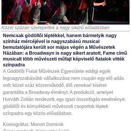
Közel százan szerepeltek a nagy sikerű előadásban
Nemcsak gödöllői léptékkel, hanem bármelyik nagy
színház mércéjével is nagyszabású musical
bemutatójára került sor május végén a Művészetek
Házában: a Broadwayn is nagy sikert aratott, Fame című
musicalt több művészeti műfajt képviselő fiatalok vitték
színpadra
A Gödöllői Fiatal Művészek Egyesülete eddigi egyik
legnagyszabásúbb vállalkozása nem csupán egy elő adás
volt: közel száz közreműködő, élő zenekari kíséret
garantálta a Broadway-élményt. A produkció, amelyet
Horváth Zoltán rendezett, egy igazi összefogás eredménye:
gödöllői és környékbeli művészeti csoportok léptek
színpadra egy közös előadásban.
Koreográfus: Monori Dominik