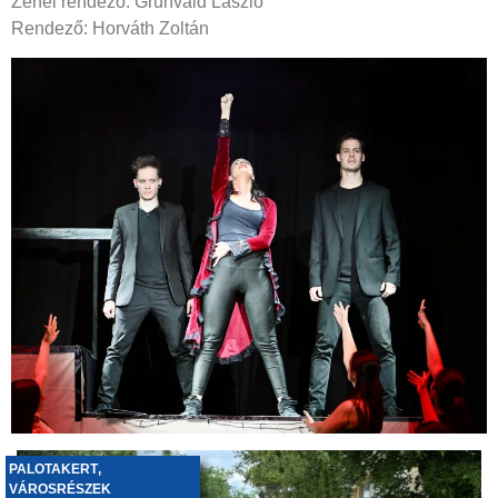
Zenei rendező: Grünvald László
Rendező: Horváth Zoltán
PALOTAKERT
,
VÁROSRÉSZEK