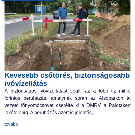
Kevesebb csőtörés, biztonságosabb
ivóvízellátás
A biztonságos ivóvízellátást segíti az a több tíz millió
forintos beruházás, amelynek során az Alsóparkon át
vezető főnyomócsövet cserélte ki a DMRV a Palotakert
lakótelepig. A beruházás azért is jelentős,...
tovább