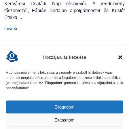
Kertvárosi Családi Nap részvevői. A rendezvény
főszervezői, Fábián Bertalan alpolgármester és Kristóf
Etelka,...
tovább
Hozzájárulás kezelése
A böngészési élmény fokozása, a személyre szabott hirdetések vagy
tartalmak megjelenítése, valamint a forgalom elemzése érdekében sütiket
előző cikk
következő cikk
(cookie) használunk. Az "Elfogadom" gombra kattintva hozzájárulhat a sütik
használatához.
Elfogadom
Elutasítom