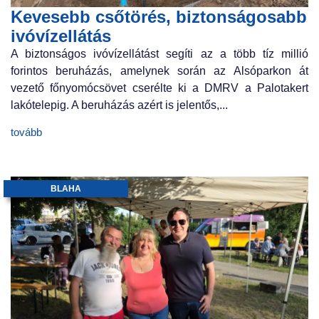
Kevesebb csőtörés, biztonságosabb
ivóvízellátás
A biztonságos ivóvízellátást segíti az a több tíz millió
forintos beruházás, amelynek során az Alsóparkon át
vezető főnyomócsövet cserélte ki a DMRV a Palotakert
lakótelepig. A beruházás azért is jelentős,...
tovább
BLAHA