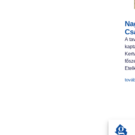
Nag
Cs
A ta
kapt
Ker
fősz
Etelk
tová