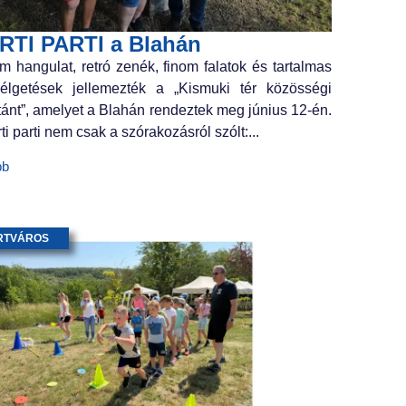
RTI PARTI a Blahán
m hangulat, retró zenék, finom falatok és tartalmas
élgetések jellemezték a „Kismuki tér közösségi
tánt”, amelyet a Blahán rendeztek meg június 12-én.
ti parti nem csak a szórakozásról szólt:...
bb
RTVÁROS