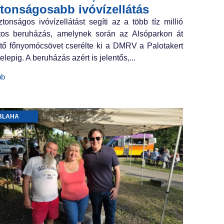
ztonságosabb ivóvízellátás
ztonságos ivóvízellátást segíti az a több tíz millió
ntos beruházás, amelynek során az Alsóparkon át
tő főnyomócsövet cserélte ki a DMRV a Palotakert
elepig. A beruházás azért is jelentős,...
bb
BLAHA