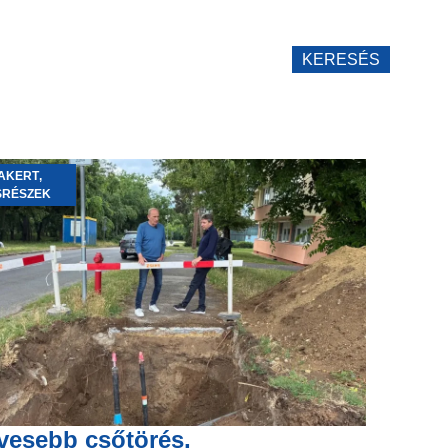
KERESÉS
AKERT
,
SRÉSZEK
vesebb csőtörés,