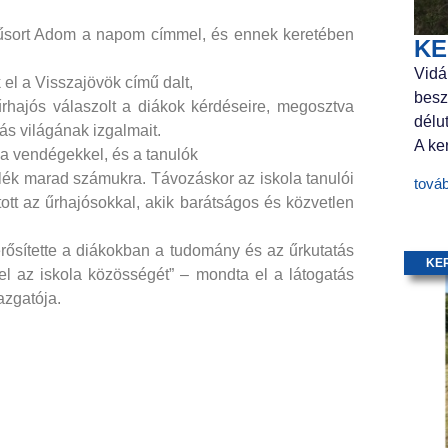
 műsort Adom a napom címmel, és ennek keretében
KE
Vidá
el a Visszajövök című dalt,
besz
 űrhajós válaszolt a diákok kérdéseire, megosztva
délu
ás világának izgalmait.
A ker
 vendégekkel, és a tanulók
lék marad számukra. Távozáskor az iskola tanulói
tová
tott az űrhajósokkal, akik barátságos és közvetlen
rősítette a diákokban a tudomány és az űrkutatás
KE
 el az iskola közösségét” – mondta el a látogatás
azgatója.