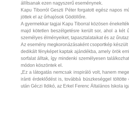
állítsanak ezen nagyszerű eseménynek.
Kapu Tiborról Geszti Péter forgatott egész napos
jöttek el az űrhajósok Gödöllőre.
A gyermekkar tagjai Kapu Tiborral közösen énekelték 
majd kötetlen beszélgetésre került sor, ahol a két
személyes élményeiket, tapasztalataikat és az űrutaz
Az esemény megkoronázásaként csoportkép készült a
dedikált fényképet kaptak ajándékba, amely örök em
sorfalat álltak, így mindenki személyesen találkozha
módon köszöntek el.
„Ez a látogatás nemcsak inspiráló volt, hanem mege
iránti érdeklődést is, továbbá büszkeséggel töltötte
után Géczi Ildikó, az Erkel Ferenc Általános Iskola ig