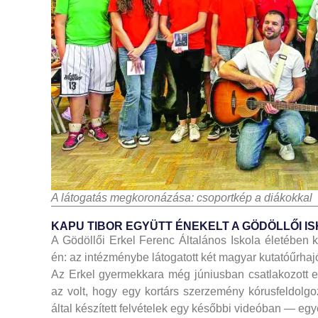
A látogatás megkoronázása: csoportkép a diákokkal
KAPU TIBOR EGYÜTT ÉNEKELT A GÖDÖLLŐI 
A Gödöllői Erkel Ferenc Általános Iskola életében
én: az intézménybe látogatott két magyar kutatóűrha
Az Erkel gyermekkara még júniusban csatlakozott
az volt, hogy egy kortárs szerzemény kórusfeldolg
által készített felvételek egy későbbi videóban — eg