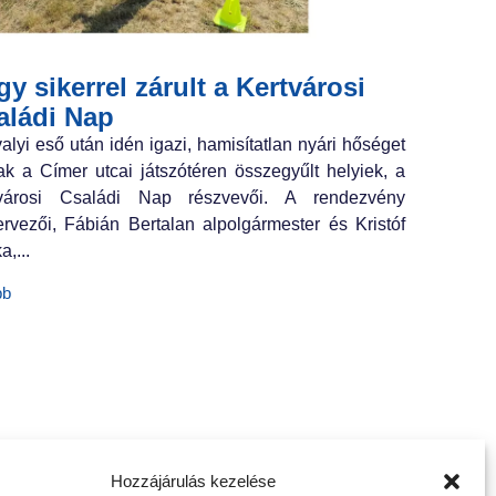
y sikerrel zárult a Kertvárosi
aládi Nap
valyi eső után idén igazi, hamisítatlan nyári hőséget
ak a Címer utcai játszótéren összegyűlt helyiek, a
tvárosi Családi Nap részvevői. A rendezvény
ervezői, Fábián Bertalan alpolgármester és Kristóf
a,...
bb
Hozzájárulás kezelése