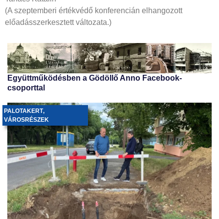
(A szeptemberi értékvédő konferencián elhangozott
előadásszerkesztett változata.)
Együttműködésben a Gödöllő Anno Facebook-
csoporttal
PALOTAKERT
,
VÁROSRÉSZEK