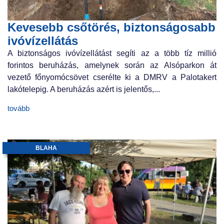
Kevesebb csőtörés, biztonságosabb
ivóvízellátás
A biztonságos ivóvízellátást segíti az a több tíz millió
forintos beruházás, amelynek során az Alsóparkon át
vezető főnyomócsövet cserélte ki a DMRV a Palotakert
lakótelepig. A beruházás azért is jelentős,...
tovább
BLAHA