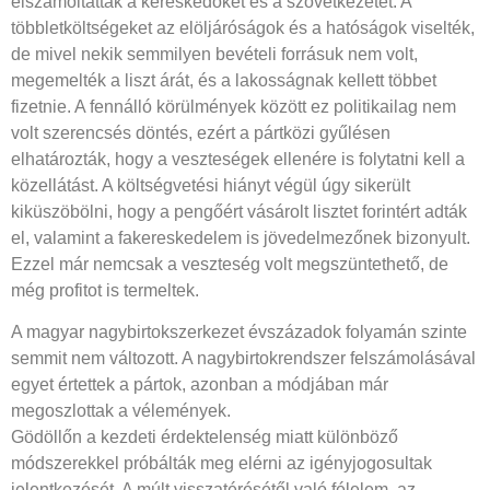
elszámoltatták a kereskedőket és a szövetkezetet. A
többletköltségeket az elöljáróságok és a hatóságok viselték,
de mivel nekik semmilyen bevételi forrásuk nem volt,
megemelték a liszt árát, és a lakosságnak kellett többet
fizetnie. A fennálló körülmények között ez politikailag nem
volt szerencsés döntés, ezért a pártközi gyűlésen
elhatározták, hogy a veszteségek ellenére is folytatni kell a
közellátást. A költségvetési hiányt végül úgy sikerült
kiküszöbölni, hogy a pengőért vásárolt lisztet forintért adták
el, valamint a fakereskedelem is jövedelmezőnek bizonyult.
Ezzel már nemcsak a veszteség volt megszüntethető, de
még profitot is termeltek.
A magyar nagybirtokszerkezet évszázadok folyamán szinte
semmit nem változott. A nagybirtokrendszer felszámolásával
egyet értettek a pártok, azonban a módjában már
megoszlottak a vélemények.
Gödöllőn a kezdeti érdektelenség miatt különböző
módszerekkel próbálták meg elérni az igényjogosultak
jelentkezését. A múlt visszatérésétől való félelem, az