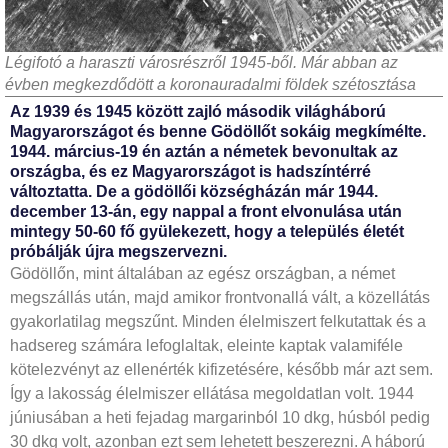
Légifotó a haraszti városrészről 1945-ből. Már abban az
évben megkezdődött a koronauradalmi földek szétosztása
Az 1939 és 1945 között zajló második világháború
Magyarországot és benne Gödöllőt sokáig megkímélte.
1944. március-19 én aztán a németek bevonultak az
országba, és ez Magyarországot is hadszíntérré
változtatta. De a gödöllői községházán már 1944.
december 13-án, egy nappal a front elvonulása után
mintegy 50-60 fő gyülekezett, hogy a település életét
próbálják újra megszervezni.
Gödöllőn, mint általában az egész országban, a német
megszállás után, majd amikor frontvonallá vált, a közellátás
gyakorlatilag megszűnt. Minden élelmiszert felkutattak és a
hadsereg számára lefoglaltak, eleinte kaptak valamiféle
kötelezvényt az ellenérték kifizetésére, később már azt sem.
Így a lakosság élelmiszer ellátása megoldatlan volt. 1944
júniusában a heti fejadag margarinból 10 dkg, húsból pedig
30 dkg volt, azonban ezt sem lehetett beszerezni. A háború