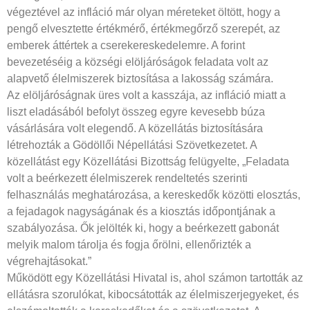
végeztével az infláció már olyan méreteket öltött, hogy a
pengő elvesztette értékmérő, értékmegőrző szerepét, az
emberek áttértek a cserekereskedelemre. A forint
bevezetéséig a községi elöljáróságok feladata volt az
alapvető élelmiszerek biztosítása a lakosság számára.
Az elöljáróságnak üres volt a kasszája, az infláció miatt a
liszt eladásából befolyt összeg egyre kevesebb búza
vásárlására volt elegendő. A közellátás biztosítására
létrehozták a Gödöllői Népellátási Szövetkezetet. A
közellátást egy Közellátási Bizottság felügyelte, „Feladata
volt a beérkezett élelmiszerek rendeltetés szerinti
felhasználás meghatározása, a kereskedők közötti elosztás,
a fejadagok nagyságának és a kiosztás időpontjának a
szabályozása. Ők jelölték ki, hogy a beérkezett gabonát
melyik malom tárolja és fogja őrölni, ellenőrizték a
végrehajtásokat.”
Működött egy Közellátási Hivatal is, ahol számon tartották az
ellátásra szorulókat, kibocsátották az élelmiszerjegyeket, és