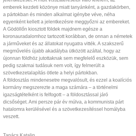
emberek kezdeti közönye miatt tanyánként, a gazdakörben,
a pártokban és minden alkalmat igénybe véve, néha
egyenként kellett a jelentkezésre meggyőzni az embereket.
A Gödöllőn kiosztott földek majdnem egésze a
koronauradalomhoz tartozott korábban, de onnan a németek
a járműveket és az állatokat nyugatra vitték. A szakszerű
megművelés újabb akadályba ütközött azáltal, hogy az
újonnan földhöz jutottaknak sem megfelelő eszközük, sem
pedig szakmai tudásuk nem volt, így felmerült a
szövetkezetalapítás ötlete a helyi pártokban.
A földosztás mindenesetre megvalósult, és ezzel a koalíciós
kormány megszerezte a maga számára – a történelmi
igazságtételként is felfogott – a földosztással járó
dicsőséget. Ami persze pár év múlva, a kommunista párt
hatalomra kerülésével és a szövetkezesítéssel homályba
veszett.
Tanács Katalin