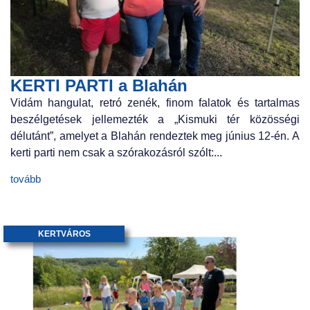
KERTI PARTI a Blahán
Vidám hangulat, retró zenék, finom falatok és tartalmas
beszélgetések jellemezték a „Kismuki tér közösségi
délutánt”, amelyet a Blahán rendeztek meg június 12-én. A
kerti parti nem csak a szórakozásról szólt:...
tovább
KERTVÁROS