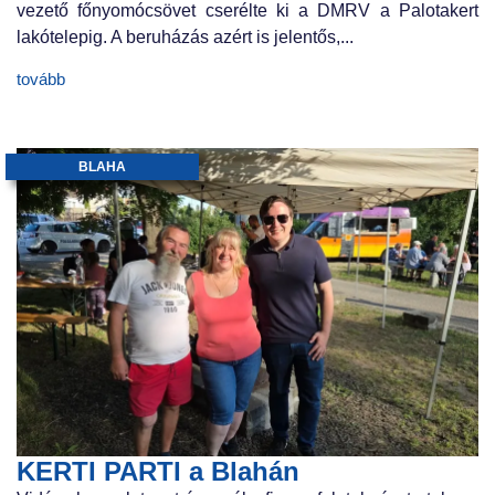
vezető főnyomócsövet cserélte ki a DMRV a Palotakert
lakótelepig. A beruházás azért is jelentős,...
tovább
BLAHA
KERTI PARTI a Blahán