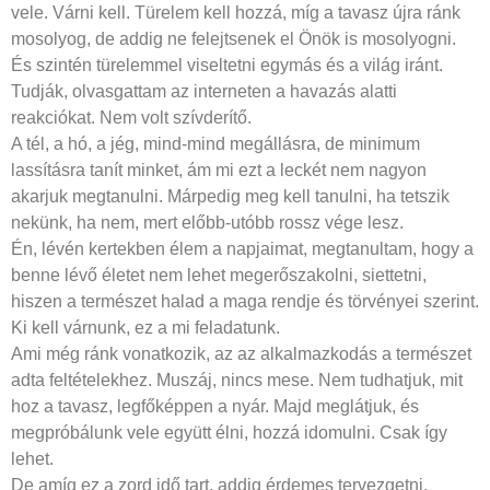
vele. Várni kell. Türelem kell hozzá, míg a tavasz újra ránk
mosolyog, de addig ne felejtsenek el Önök is mosolyogni.
És szintén türelemmel viseltetni egymás és a világ iránt.
Tudják, olvasgattam az interneten a havazás alatti
reakciókat. Nem volt szívderítő.
A tél, a hó, a jég, mind-mind megállásra, de minimum
lassításra tanít minket, ám mi ezt a leckét nem nagyon
akarjuk megtanulni. Márpedig meg kell tanulni, ha tetszik
nekünk, ha nem, mert előbb-utóbb rossz vége lesz.
Én, lévén kertekben élem a napjaimat, megtanultam, hogy a
benne lévő életet nem lehet megerőszakolni, siettetni,
hiszen a természet halad a maga rendje és törvényei szerint.
Ki kell várnunk, ez a mi feladatunk.
Ami még ránk vonatkozik, az az alkalmazkodás a természet
adta feltételekhez. Muszáj, nincs mese. Nem tudhatjuk, mit
hoz a tavasz, legfőképpen a nyár. Majd meglátjuk, és
megpróbálunk vele együtt élni, hozzá idomulni. Csak így
lehet.
De amíg ez a zord idő tart, addig érdemes tervezgetni,