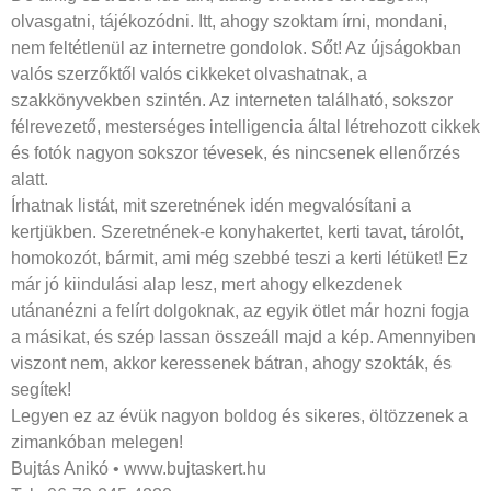
olvasgatni, tájékozódni. Itt, ahogy szoktam írni, mondani,
nem feltétlenül az internetre gondolok. Sőt! Az újságokban
valós szerzőktől valós cikkeket olvashatnak, a
szakkönyvekben szintén. Az interneten található, sokszor
félrevezető, mesterséges intelligencia által létrehozott cikkek
és fotók nagyon sokszor tévesek, és nincsenek ellenőrzés
alatt.
Írhatnak listát, mit szeretnének idén megvalósítani a
kertjükben. Szeretnének-e konyhakertet, kerti tavat, tárolót,
homokozót, bármit, ami még szebbé teszi a kerti létüket! Ez
már jó kiindulási alap lesz, mert ahogy elkezdenek
utánanézni a felírt dolgoknak, az egyik ötlet már hozni fogja
a másikat, és szép lassan összeáll majd a kép. Amennyiben
viszont nem, akkor keressenek bátran, ahogy szokták, és
segítek!
Legyen ez az évük nagyon boldog és sikeres, öltözzenek a
zimankóban melegen!
Bujtás Anikó • www.bujtaskert.hu