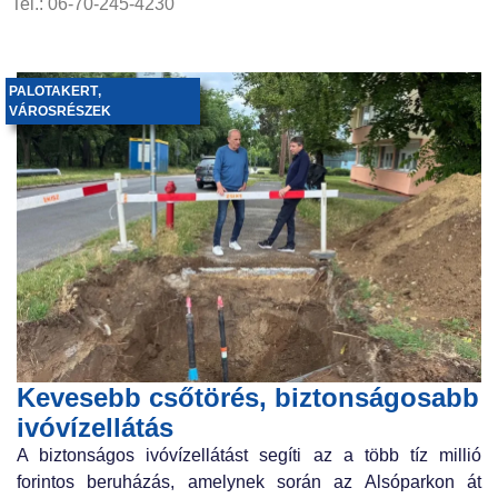
Tel.: 06-70-245-4230
PALOTAKERT
,
VÁROSRÉSZEK
Kevesebb csőtörés, biztonságosabb
ivóvízellátás
A biztonságos ivóvízellátást segíti az a több tíz millió
forintos beruházás, amelynek során az Alsóparkon át