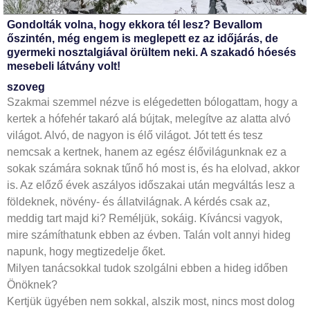
Gondolták volna, hogy ekkora tél lesz? Bevallom
őszintén, még engem is meglepett ez az időjárás, de
gyermeki nosztalgiával örültem neki. A szakadó hóesés
mesebeli látvány volt!
szoveg
Szakmai szemmel nézve is elégedetten bólogattam, hogy a
kertek a hófehér takaró alá bújtak, melegítve az alatta alvó
világot. Alvó, de nagyon is élő világot. Jót tett és tesz
nemcsak a kertnek, hanem az egész élővilágunknak ez a
sokak számára soknak tűnő hó most is, és ha elolvad, akkor
is. Az előző évek aszályos időszakai után megváltás lesz a
földeknek, növény- és állatvilágnak. A kérdés csak az,
meddig tart majd ki? Reméljük, sokáig. Kíváncsi vagyok,
mire számíthatunk ebben az évben. Talán volt annyi hideg
napunk, hogy megtizedelje őket.
Milyen tanácsokkal tudok szolgálni ebben a hideg időben
Önöknek?
Kertjük ügyében nem sokkal, alszik most, nincs most dolog