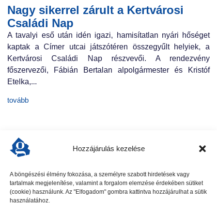
Nagy sikerrel zárult a Kertvárosi
Családi Nap
A tavalyi eső után idén igazi, hamisítatlan nyári hőséget
kaptak a Címer utcai játszótéren összegyűlt helyiek, a
Kertvárosi Családi Nap részvevői. A rendezvény
főszervezői, Fábián Bertalan alpolgármester és Kristóf
Etelka,...
tovább
Hozzájárulás kezelése
A böngészési élmény fokozása, a személyre szabott hirdetések vagy
tartalmak megjelenítése, valamint a forgalom elemzése érdekében sütiket
előző cikk
következő cikk
(cookie) használunk. Az "Elfogadom" gombra kattintva hozzájárulhat a sütik
használatához.