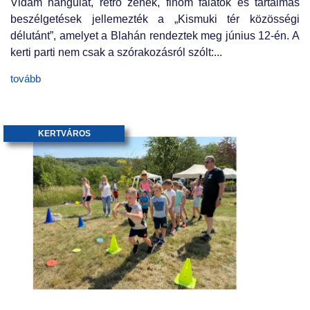
Vidám hangulat, retró zenék, finom falatok és tartalmas
beszélgetések jellemezték a „Kismuki tér közösségi
délutánt”, amelyet a Blahán rendeztek meg június 12-én. A
kerti parti nem csak a szórakozásról szólt:...
tovább
KERTVÁROS