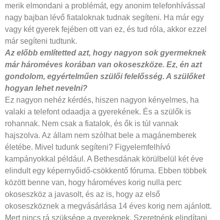
merik elmondani a problémát, egy anonim telefonhívással
nagy bajban lévő fiataloknak tudnak segíteni. Ha már egy
vagy két gyerek fejében ott van ez, és tud róla, akkor ezzel
már segíteni tudtunk.
Az előbb említetted azt, hogy nagyon sok gyermeknek
már hároméves korában van okoseszköze. Ez, én azt
gondolom, egyértelműen szülői felelősség. A szülőket
hogyan lehet nevelni?
Ez nagyon nehéz kérdés, hiszen nagyon kényelmes, ha
valaki a telefont odaadja a gyerekének. És a szülők is
rohannak. Nem csak a fiatalok, és ők is túl vannak
hajszolva. Az állam nem szólhat bele a magánemberek
életébe. Mivel tudunk segíteni? Figyelemfelhívó
kampányokkal például. A Bethesdának körülbelül két éve
elindult egy képernyőidő-csökkentő fóruma. Ebben többek
között benne van, hogy hároméves korig nulla perc
okoseszköz a javasolt, és az is, hogy az első
okoseszköznek a megvásárlása 14 éves korig nem ajánlott.
Mert nincs rá szüksége a gyereknek. Szeretnénk elindítani