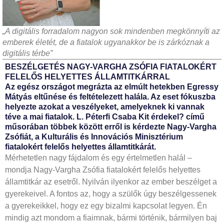
„A digitális forradalom nagyon sok mindenben megkönnyíti az
emberek életét, de a fiatalok ugyanakkor be is zárkóznak a
digitális térbe”
BESZÉLGETÉS NAGY-VARGHA ZSÓFIA FIATALOKÉRT
FELELŐS HELYETTES ÁLLAMTITKÁRRAL
Az egész országot megrázta az elmúlt hetekben Egressy
Mátyás eltűnése és feltételezett halála. Az eset fókuszba
helyezte azokat a veszélyeket, amelyeknek ki vannak
téve a mai fiatalok. L. Péterfi Csaba Kit érdekel? című
műsorában többek között erről is kérdezte Nagy-Vargha
Zsófiát, a Kulturális és Innovációs Minisztérium
fiatalokért felelős helyettes államtitkárát.
Mérhetetlen nagy fájdalom és egy értelmetlen halál –
mondja Nagy-Vargha Zsófia fiatalokért felelős helyettes
államtitkár az esetről. Nyilván ilyenkor az ember beszélget a
gyerekeivel. A fontos az, hogy a szülők úgy beszélgessenek
a gyerekeikkel, hogy ez egy bizalmi kapcsolat legyen. Én
mindig azt mondom a fiaimnak, bármi történik, bármilyen baj