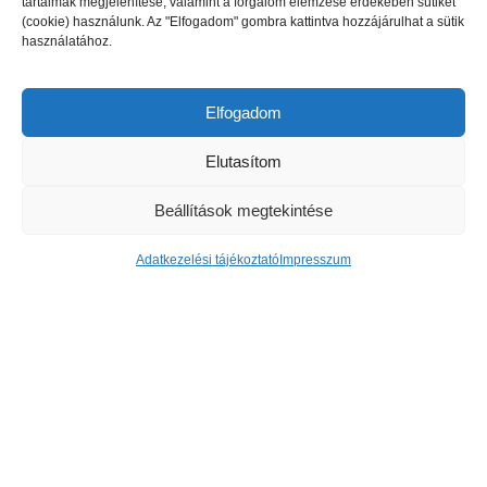
tartalmak megjelenítése, valamint a forgalom elemzése érdekében sütiket
kerti parti nem csak a szórakozásról szólt:...
(cookie) használunk. Az "Elfogadom" gombra kattintva hozzájárulhat a sütik
használatához.
tovább
Elfogadom
KERTVÁROS
Elutasítom
Beállítások megtekintése
Adatkezelési tájékoztató
Impresszum
Nagy sikerrel zárult a Kertvárosi
Családi Nap