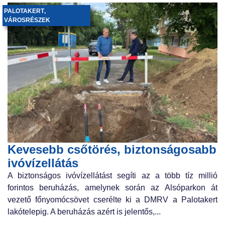
PALOTAKERT
,
VÁROSRÉSZEK
Kevesebb csőtörés, biztonságosabb
ivóvízellátás
A biztonságos ivóvízellátást segíti az a több tíz millió
forintos beruházás, amelynek során az Alsóparkon át
vezető főnyomócsövet cserélte ki a DMRV a Palotakert
lakótelepig. A beruházás azért is jelentős,...