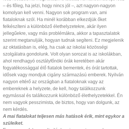
– és főleg, ha jelzi, hogy nincs jól –, azt nagyon-nagyon
komolyan kell venni. Nagyon sok program van, ami
fiataloknak szól. Ha minél korábban elkezdjük őket
felkészíteni a különböző élethelyzetekre, akár ilyen
jellegűekre, vagy más problémákra, akkor a tapasztalatok
szerint megtanulják, hogyan tudnak segíteni. Ez megjelenik
az oktatásban is, elég, ha csak az iskolai közösségi
szolgálatra gondolunk. Volt olyan sorozat is az iskolákban,
ahol rendhagyó osztályfőnöki órák keretében akár
fogyatékossággal élő fiatalok bementek, és órát tartottak,
idősek vagy mondjuk cigány származású emberek. Nyilván
nagyon eltérő az országban a fiataloknak vagy az
embereknek a helyzete, de kell, hogy találkozzunk
egymással és találkozzunk különböző élethelyzetekkel. Én
nem vagyok pesszimista, de biztos, hogy van dolgunk, az
nem kérdés.
A mai fiatalokat teljesen más hatások érik, mint egykor a
szüleiket.