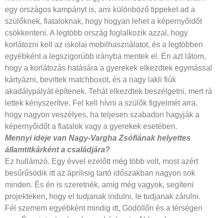
egy országos kampányt is, ami különböző tippeket ad a
szülőknek, fiataloknak, hogy hogyan lehet a képernyőidőt
csökkenteni. A legtöbb ország foglalkozik azzal, hogy
korlátozni kell az iskolai mobilhasználatot, és a legtöbben
egyébként a legszigorúbb irányba mentek el. Én azt látom,
hogy a korlátozás hatására a gyerekek elkezdtek egymással
kártyázni, bevittek matchboxot, és a nagy lakli fiúk
akadálypályát építenek. Tehát elkezdtek beszélgetni, mert rá
lettek kényszerítve. Fel kell hívni a szülők figyelmét arra,
hogy nagyon veszélyes, ha teljesen szabadon hagyják a
képernyőidőt a fiatalok vagy a gyerekek esetében.
Mennyi ideje van Nagy-Vargha Zsófiának helyettes
államtitkárként a családjára?
Ez hullámzó. Egy évvel ezelőtt még több volt, most azért
besűrűsödik itt az áprilisig tartó időszakban nagyon sok
minden. És én is szeretnék, amíg még vagyok, segíteni
projekteken, hogy el tudjanak indulni, le tudjanak zárulni.
Fél szemem egyébként mindig itt, Gödöllőn és a térségen