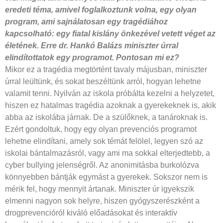
eredeti téma, amivel foglalkoztunk volna, egy olyan
program, ami sajnálatosan egy tragédiához
kapcsolható: egy fiatal kislány önkezével vetett véget az
életének. Erre dr. Hankó Balázs miniszter úrral
elindítottatok egy programot. Pontosan mi ez?
Mikor ez a tragédia megtörtént tavaly májusban, miniszter
úrral leültünk, és sokat beszéltünk arról, hogyan lehetne
valamit tenni. Nyilván az iskola próbálta kezelni a helyzetet,
hiszen ez hatalmas tragédia azoknak a gyerekeknek is, akik
abba az iskolába járnak. De a szülőknek, a tanároknak is.
Ezért gondoltuk, hogy egy olyan prevenciós programot
lehetne elindítani, amely sok témát felölel, legyen szó az
iskolai bántalmazásról, vagy ami ma sokkal elterjedtebb, a
cyber bullying jelenségről. Az anonimitásba burkolózva
könnyebben bántják egymást a gyerekek. Sokszor nem is
mérik fel, hogy mennyit ártanak. Miniszter úr igyekszik
elmenni nagyon sok helyre, hiszen gyógyszerészként a
drogprevencióról kiváló előadásokat és interaktív