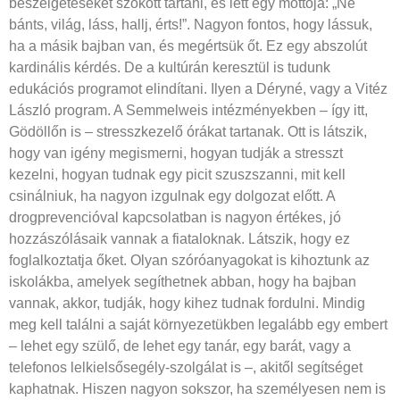
beszélgetéseket szokott tartani, és lett egy mottója: „Ne
bánts, világ, láss, hallj, érts!”. Nagyon fontos, hogy lássuk,
ha a másik bajban van, és megértsük őt. Ez egy abszolút
kardinális kérdés. De a kultúrán keresztül is tudunk
edukációs programot elindítani. Ilyen a Déryné, vagy a Vitéz
László program. A Semmelweis intézményekben – így itt,
Gödöllőn is – stresszkezelő órákat tartanak. Ott is látszik,
hogy van igény megismerni, hogyan tudják a stresszt
kezelni, hogyan tudnak egy picit szuszszanni, mit kell
csinálniuk, ha nagyon izgulnak egy dolgozat előtt. A
drogprevencióval kapcsolatban is nagyon értékes, jó
hozzászólásaik vannak a fiataloknak. Látszik, hogy ez
foglalkoztatja őket. Olyan szóróanyagokat is kihoztunk az
iskolákba, amelyek segíthetnek abban, hogy ha bajban
vannak, akkor, tudják, hogy kihez tudnak fordulni. Mindig
meg kell találni a saját környezetükben legalább egy embert
– lehet egy szülő, de lehet egy tanár, egy barát, vagy a
telefonos lelkielsősegély-szolgálat is –, akitől segítséget
kaphatnak. Hiszen nagyon sokszor, ha személyesen nem is