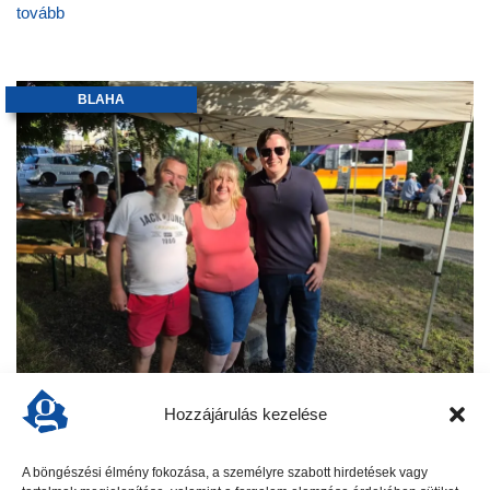
tovább
BLAHA
KERTI PARTI a Blahán
Hozzájárulás kezelése
Vidám hangulat, retró zenék, finom falatok és tartalmas
beszélgetések jellemezték a „Kismuki tér közösségi
A böngészési élmény fokozása, a személyre szabott hirdetések vagy
délutánt”, amelyet a Blahán rendeztek meg június 12-én. A