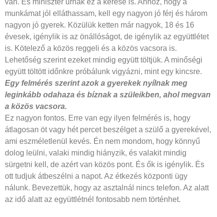
van. És miniszter úrnak ez a kérése is. Ahhoz, hogy a
munkámat jól elláthassam, kell egy nagyon jó férj és három
nagyon jó gyerek. Közülük ketten már nagyok, 18 és 16
évesek, igénylik is az önállóságot, de igénylik az együttlétet
is. Kötelező a közös reggeli és a közös vacsora is.
Lehetőség szerint ezeket mindig együtt töltjük. A minőségi
együtt töltött időnkre próbálunk vigyázni, mint egy kincsre.
Egy felmérés szerint azok a gyerekek nyílnak meg
leginkább odahaza és bíznak a szüleikben, ahol megvan
a közös vacsora.
Ez nagyon fontos. Erre van egy ilyen felmérés is, hogy
átlagosan öt vagy hét percet beszélget a szülő a gyerekével,
ami eszméletlenül kevés. Én nem mondom, hogy könnyű
dolog leülni, valaki mindig hiányzik, és valakit mindig
sürgetni kell, de azért van közös pont. És ők is igénylik. És
ott tudjuk átbeszélni a napot. Az étkezés központi ügy
nálunk. Bevezettük, hogy az asztalnál nincs telefon. Az alatt
az idő alatt az együttlétnél fontosabb nem történhet.