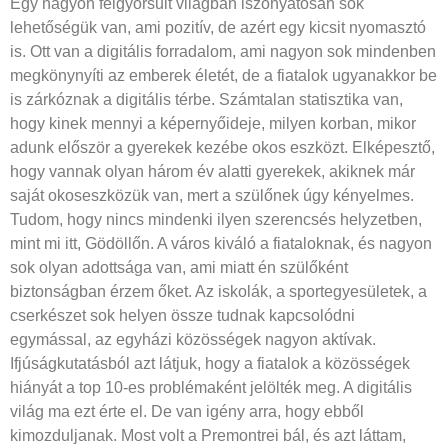
Egy nagyon felgyorsult világban iszonyatosan sok
lehetőségük van, ami pozitív, de azért egy kicsit nyomasztó
is. Ott van a digitális forradalom, ami nagyon sok mindenben
megkönynyíti az emberek életét, de a fiatalok ugyanakkor be
is zárkóznak a digitális térbe. Számtalan statisztika van,
hogy kinek mennyi a képernyőideje, milyen korban, mikor
adunk először a gyerekek kezébe okos eszközt. Elképesztő,
hogy vannak olyan három év alatti gyerekek, akiknek már
saját okoseszközük van, mert a szülőnek úgy kényelmes.
Tudom, hogy nincs mindenki ilyen szerencsés helyzetben,
mint mi itt, Gödöllőn. A város kiváló a fiataloknak, és nagyon
sok olyan adottsága van, ami miatt én szülőként
biztonságban érzem őket. Az iskolák, a sportegyesületek, a
cserkészet sok helyen össze tudnak kapcsolódni
egymással, az egyházi közösségek nagyon aktívak.
Ifjúságkutatásból azt látjuk, hogy a fiatalok a közösségek
hiányát a top 10-es problémaként jelölték meg. A digitális
világ ma ezt érte el. De van igény arra, hogy ebből
kimozduljanak. Most volt a Premontrei bál, és azt láttam,