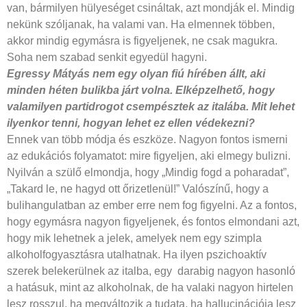
van, bármilyen hülyeséget csináltak, azt mondják el. Mindig
nekünk szóljanak, ha valami van. Ha elmennek többen,
akkor mindig egymásra is figyeljenek, ne csak magukra.
Soha nem szabad senkit egyedül hagyni.
Egressy Mátyás nem egy olyan fiú hírében állt, aki
minden héten bulikba járt volna. Elképzelhető, hogy
valamilyen partidrogot csempésztek az italába. Mit lehet
ilyenkor tenni, hogyan lehet ez ellen védekezni?
Ennek van több módja és eszköze. Nagyon fontos ismerni
az edukációs folyamatot: mire figyeljen, aki elmegy bulizni.
Nyilván a szülő elmondja, hogy „Mindig fogd a poharadat”,
„Takard le, ne hagyd ott őrizetlenül!” Valószínű, hogy a
bulihangulatban az ember erre nem fog figyelni. Az a fontos,
hogy egymásra nagyon figyeljenek, és fontos elmondani azt,
hogy mik lehetnek a jelek, amelyek nem egy szimpla
alkoholfogyasztásra utalhatnak. Ha ilyen pszichoaktív
szerek belekerülnek az italba, egy darabig nagyon hasonló
a hatásuk, mint az alkoholnak, de ha valaki nagyon hirtelen
lesz rosszul, ha megváltozik a tudata, ha hallucinációja lesz