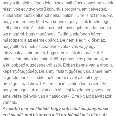
hogy a fiatalok szépen felöltöztek, báli táncoktatásban vettek
részt, volt egy gyönyörű kulturális program, amit élveztek.
Kulturáltan tudtak alkohol nélkül bulizni. Erre is azt mondom,
hogy van remény. Mert van bennük igény, csak lehetőséget
kell adni nekik. A fiataloknak több mint egyharmada mondja
azt magáról, hogy magányos. Pedig a telefonon három
másodperc alatt elérnek bárkit. De nem elégíti ki őket az,
hogy otthon ülnek és chatelnek valakivel, vagy úgy
játszanak az interneten, hogy nem is látják a másikat. A
minisztériumban indítottunk több prevenciós programot, ami
a különböző függőségekről szól. Ebben benne van a drog, a
képernyőfüggőség. De annyi fajta függőség van, amire nem
is gondolnánk! Elindítottunk három évvel ezelőtt egy
országos roadshow-t. Az edukáció szintén fontos szelete,
hogy támogassuk azokat a közösségi kezdeményezéseket,
amelyekre igényük van a fiataloknak. Erre kiváló pályázatok
vannak.
Az előbb már említetted, hogy sok fiatal magányosnak
érzi magát, ami bizonyos lelki problémákat is okoz. Az