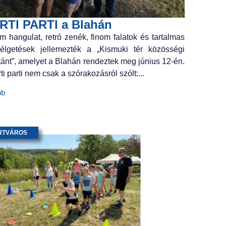
RTI PARTI a Blahán
m hangulat, retró zenék, finom falatok és tartalmas
élgetések jellemezték a „Kismuki tér közösségi
tánt”, amelyet a Blahán rendeztek meg június 12-én.
ti parti nem csak a szórakozásról szólt:...
bb
RTVÁROS