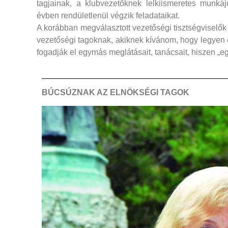
tagjainak, a klubvezetőknek lelkiismeretes munkáj
évben rendületlenül végzik feladataikat.
A korábban megválasztott vezetőségi tisztségviselők 
vezetőségi tagoknak, akiknek kívánom, hogy legyen eg
fogadják el egymás meglátásait, tanácsait, hiszen „e
BÚCSÚZNAK AZ ELNÖKSÉGI TAGOK