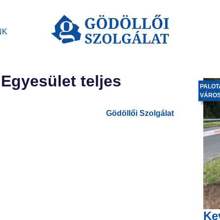
NK
gyesület teljes
PALOT
VÁRO
Gödöllői Szolgálat
Ke