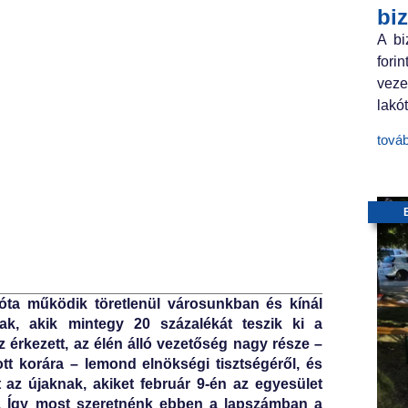
bi
A bi
fori
veze
lakót
tová
óta működik töretlenül városunkban és kínál
ak, akik mintegy 20 százalékát teszik ki a
érkezett, az élén álló vezetőség nagy része –
ott korára – lemond elnökségi tisztségéről, és
 az újaknak, akiket február 9-én az egyesület
ni. Így most szeretnénk ebben a lapszámban a