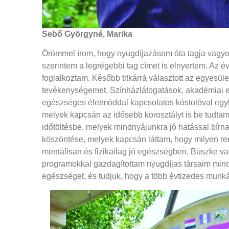
Sebő Györgyné, Marika
Örömmel írom, hogy nyugdíjazásom óta tagja vagyo
szerintem a legrégebbi tag címet is elnyertem. Az 
foglalkoztam. Később titkárrá választott az egyesül
tevékenységemet. Színházlátogatások, akadémiai e
egészséges életmóddal kapcsolatos kóstolóval egyb
melyek kapcsán az idősebb korosztályt is be tudta
időtöltésbe, melyek mindnyájunkra jó hatással bírn
köszöntése, melyek kapcsán láttam, hogy milyen re
mentálisan és fizikailag jó egészségben. Büszke v
programokkal gazdagítottam nyugdíjas társaim mind
egészséget, és tudjuk, hogy a több évtizedes munkát 