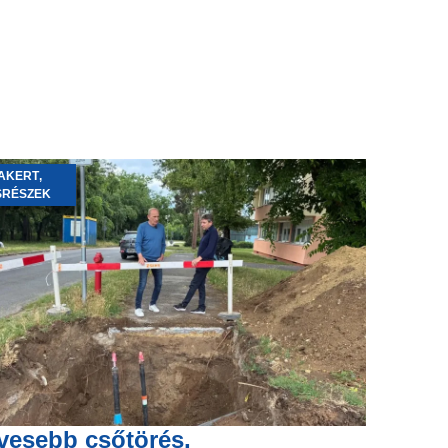
AKERT
,
SRÉSZEK
vesebb csőtörés,