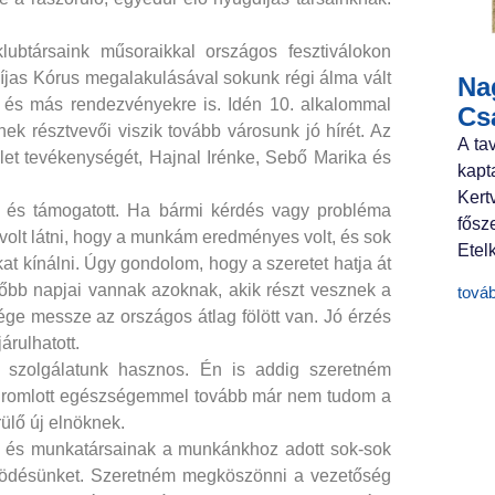
klubtársaink műsoraikkal országos fesztiválokon
íjas Kórus megalakulásával sokunk régi álma vált
Nag
i és más rendezvényekre is. Idén 10. alkalommal
Cs
k résztvevői viszik tovább városunk jó hírét. Az
A ta
let tevékenységét, Hajnal Irénke, Sebő Marika és
kapt
Ker
t és támogatott. Ha bármi kérdés vagy probléma
fősz
 volt látni, hogy a munkám eredményes volt, és sok
Etelk
at kínálni. Úgy gondolom, hogy a szeretet hatja át
etőbb napjai vannak azoknak, akik részt vesznek a
tová
ége messze az országos átlag fölött van. Jó érzés
árulhatott.
g szolgálatunk hasznos. Én is addig szeretném
 Megromlott egészségemmel tovább már nem tudom a
ülő új elnöknek.
 és munkatársainak a munkánkhoz adott sok-sok
űködésünket. Szeretném megköszönni a vezetőség