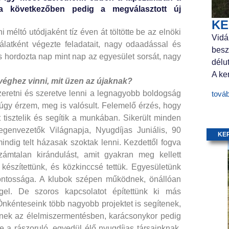
 a következőben pedig a megválasztott új
KE
 méltó utódjaként tíz éven át töltötte be az elnöki
Vidá
gálatként végezte feladatait, nagy odaadással és
besz
és hordozta nap mint nap az egyesület sorsát, nagy
délu
A ker
 véghez vinni, mit üzen az újaknak?
Szeretni és szeretve lenni a legnagyobb boldogság
tová
z úgy érzem, meg is valósult. Felemelő érzés, hogy
tisztelik és segítik a munkában. Sikerült minden
genvezetők Világnapja, Nyugdíjas Juniális, 90
KE
indig telt házasak szoktak lenni. Kezdettől fogva
ámtalan kirándulást, amit gyakran meg kellett
 készítettünk, és közkinccsé tettük. Egyesületünk
 fontossága. A klubok szépen működnek, önállóan
ggel. De szoros kapcsolatot építettünk ki más
 Önkénteseink több nagyobb projektet is segítenek,
nek az élelmiszermentésben, karácsonykor pedig
 a rászoruló, egyedül élő nyugdíjas társainknak.