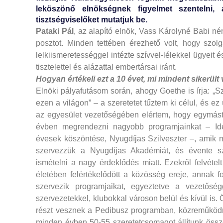
leköszönő elnökségnek figyelmet szentelni,
tisztségviselőket mutatjuk be.
Pataki Pál
, az alapító elnök, Vass Károlyné Babi néni
posztot. Minden tettében érezhető volt, hogy szol
lelkiismeretességgel intézte szívvel-lélekkel ügyeit 
tisztelettel és alázattal embertársai iránt.
Hogyan értékeli ezt a 10 évet, mi mindent sikerült
Elnöki pályafutásom során, ahogy Goethe is írja: „
ezen a világon” – a szeretetet tűztem ki célul, és e
az egyesület vezetőségében elértem, hogy egymást 
évben megrendezni nagyobb programjainkat – Ide
évesek köszöntése, Nyugdíjas Szilveszter –, amik m
szervezzük a Nyugdíjas Akadémiát, és évente sz
ismételni a nagy érdeklődés miatt. Ezekről felvételt
életében felértékelődött a közösség ereje, annak
szervezik programjaikat, egyeztetve a vezetősé
szervezetekkel, klubokkal városon belül és kívül is.
részt vesznek a Pedibusz programban, közreműköd
minden évben 50-55 szeretetcsomagot állítunk össze