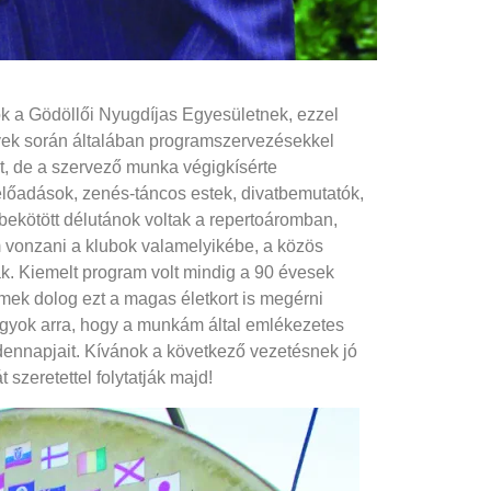
k a Gödöllői Nyugdíjas Egyesületnek, ezzel
évek során általában programszervezésekkel
et, de a szervező munka végigkísérte
lőadások, zenés-táncos estek, divatbemutatók,
ekötött délutánok voltak a repertoáromban,
m vonzani a klubok valamelyikébe, a közös
ak. Kiemelt program volt mindig a 90 évesek
mek dolog ezt a magas életkort is megérni
agyok arra, hogy a munkám által emlékezetes
ennapjait. Kívánok a következő vezetésnek jó
szeretettel folytatják majd!