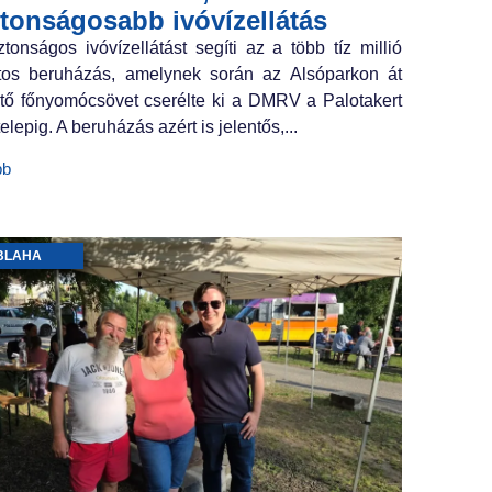
ztonságosabb ivóvízellátás
ztonságos ivóvízellátást segíti az a több tíz millió
ntos beruházás, amelynek során az Alsóparkon át
tő főnyomócsövet cserélte ki a DMRV a Palotakert
elepig. A beruházás azért is jelentős,...
bb
BLAHA