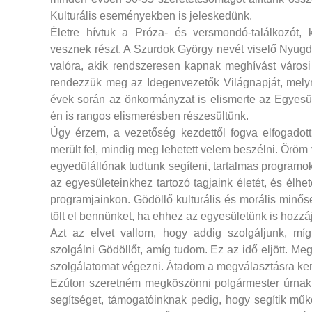
Kulturális eseményekben is jeleskedünk.
Életre hívtuk a Próza- és versmondó-találkozót, 
vesznek részt. A Szurdok György nevét viselő Nyugd
valóra, akik rendszeresen kapnak meghívást város
rendezzük meg az Idegenvezetők Világnapját, melyne
évek során az önkormányzat is elismerte az Egyesü
én is rangos elismerésben részesültünk.
Úgy érzem, a vezetőség kezdettől fogva elfogadot
merült fel, mindig meg lehetett velem beszélni. Öröm
egyedülállónak tudtunk segíteni, tartalmas programok
az egyesületeinkhez tartozó tagjaink életét, és élh
programjainkon. Gödöllő kulturális és morális minős
tölt el bennünket, ha ehhez az egyesületünk is hozzáj
Azt az elvet vallom, hogy addig szolgáljunk, mí
szolgálni Gödöllőt, amíg tudom. Ez az idő eljött.
szolgálatomat végezni. Átadom a megválasztásra ker
Ezúton szeretném megköszönni polgármester úrnak
segítséget, támogatóinknak pedig, hogy segítik m