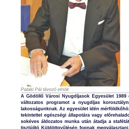
Pataki Pál távozó elnök
A Gödöllő Városi Nyugdíjasok Egyesület 1989 
változatos programot a nyugdíjas korosztályn
lakosságunknak. Az egyesület idén mérföldkőhöz 
tekintettel egészségi állapotára vagy előrehalad
sokéves áldozatos munka után átadja a stafétát
tisztújító Küldöttgyűlésén fognak megválaszta