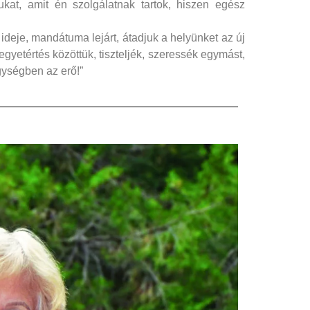
ukat, amit én szolgálatnak tartok, hiszen egész
ideje, mandátuma lejárt, átadjuk a helyünket az új
yetértés közöttük, tiszteljék, szeressék egymást,
gységben az erő!”