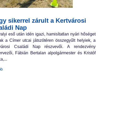
y sikerrel zárult a Kertvárosi
aládi Nap
valyi eső után idén igazi, hamisítatlan nyári hőséget
ak a Címer utcai játszótéren összegyűlt helyiek, a
tvárosi Családi Nap részvevői. A rendezvény
ervezői, Fábián Bertalan alpolgármester és Kristóf
a,...
bb