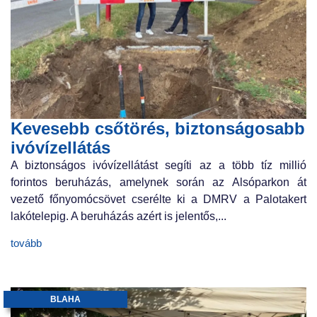
Kevesebb csőtörés, biztonságosabb
ivóvízellátás
A biztonságos ivóvízellátást segíti az a több tíz millió
forintos beruházás, amelynek során az Alsóparkon át
vezető főnyomócsövet cserélte ki a DMRV a Palotakert
lakótelepig. A beruházás azért is jelentős,...
tovább
BLAHA