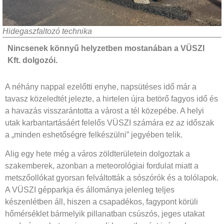
Hidegaszfaltozó technika
Nincsenek könnyű helyzetben mostanában a VÜSZI
Kft. dolgozói.
A néhány nappal ezelőtti enyhe, napsütéses idő már a
tavasz közeledtét jelezte, a hirtelen újra betörő fagyos idő és
a havazás visszarántotta a várost a tél közepébe. A helyi
utak karbantartásáért felelős VÜSZI számára ez az időszak
a „minden eshetőségre felkészülni” jegyében telik.
Alig egy hete még a város zöldterületein dolgoztak a
szakemberek, azonban a meteorológiai fordulat miatt a
metszőollókat gyorsan felváltották a sószórók és a tolólapok.
A VÜSZI gépparkja és állománya jelenleg teljes
készenlétben áll, hiszen a csapadékos, fagypont körüli
hőmérséklet bármelyik pillanatban csúszós, jeges utakat