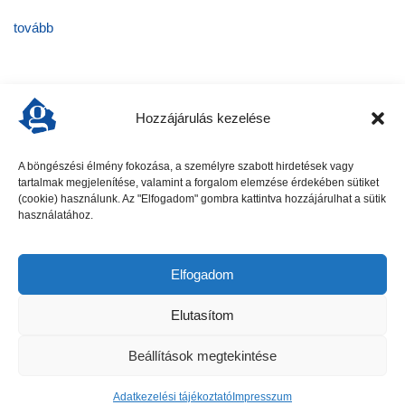
tovább
Hozzájárulás kezelése
A böngészési élmény fokozása, a személyre szabott hirdetések vagy
tartalmak megjelenítése, valamint a forgalom elemzése érdekében sütiket
előző cikk
következő cikk
(cookie) használunk. Az "Elfogadom" gombra kattintva hozzájárulhat a sütik
használatához.
Elfogadom
Elutasítom
Beállítások megtekintése
Gödöllői Szolgálat - Minden jog fenntartva
Adatkezelési tájékoztató
Impresszum
Hirdetési ajánlat
Adatkezelési tájékoztató
Impresszum
Kapcsolat