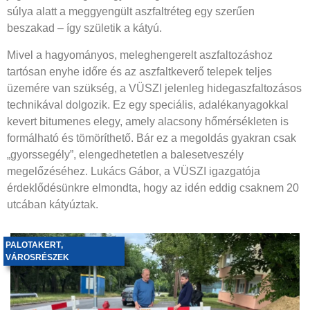
súlya alatt a meggyengült aszfaltréteg egy szerűen
beszakad – így születik a kátyú.
Mivel a hagyományos, meleghengerelt aszfaltozáshoz
tartósan enyhe időre és az aszfaltkeverő telepek teljes
üzemére van szükség, a VÜSZI jelenleg hidegaszfaltozásos
technikával dolgozik. Ez egy speciális, adalékanyagokkal
kevert bitumenes elegy, amely alacsony hőmérsékleten is
formálható és tömöríthető. Bár ez a megoldás gyakran csak
„gyorssegély”, elengedhetetlen a balesetveszély
megelőzéséhez. Lukács Gábor, a VÜSZI igazgatója
érdeklődésünkre elmondta, hogy az idén eddig csaknem 20
utcában kátyúztak.
PALOTAKERT
,
VÁROSRÉSZEK