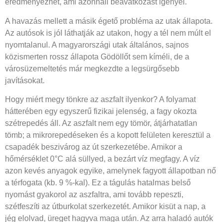
eredményezhet, ami azonnali beavatkozást igényel.
A havazás mellett a másik égető probléma az utak állapota.
Az autósok is jól láthatják az utakon, hogy a tél nem múlt el
nyomtalanul. A magyarországi utak általános, sajnos
közismerten rossz állapota Gödöllőt sem kíméli, de a
városüzemeltetés már megkezdte a legsürgősebb
javításokat.
Hogy miért megy tönkre az aszfalt ilyenkor? A folyamat
hátterében egy egyszerű fizikai jelenség, a fagy okozta
szétrepedés áll. Az aszfalt nem egy tömör, átjárhatatlan
tömb; a mikrorepedéseken és a kopott felületen keresztül a
csapadék beszivárog az út szerkezetébe. Amikor a
hőmérséklet 0°C alá süllyed, a bezárt víz megfagy. A víz
azon kevés anyagok egyike, amelynek fagyott állapotban nő
a térfogata (kb. 9 %-kal). Ez a tágulás hatalmas belső
nyomást gyakorol az aszfaltra, ami tovább repeszti,
szétfeszíti az útburkolat szerkezetét. Amikor kisüt a nap, a
jég elolvad, üreget hagyva maga után. Az arra haladó autók