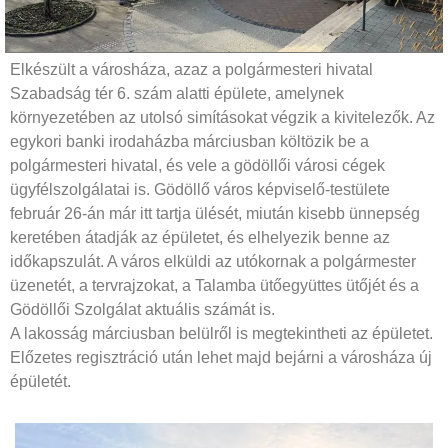
Elkészült a városháza, azaz a polgármesteri hivatal
Szabadság tér 6. szám alatti épülete, amelynek
környezetében az utolsó simításokat végzik a kivitelezők. Az
egykori banki irodaházba márciusban költözik be a
polgármesteri hivatal, és vele a gödöllői városi cégek
ügyfélszolgálatai is. Gödöllő város képviselő-testülete
február 26-án már itt tartja ülését, miután kisebb ünnepség
keretében átadják az épületet, és elhelyezik benne az
időkapszulát. A város elküldi az utókornak a polgármester
üzenetét, a tervrajzokat, a Talamba ütőegyüttes ütőjét és a
Gödöllői Szolgálat aktuális számát is.
A lakosság márciusban belülről is megtekintheti az épületet.
Előzetes regisztráció után lehet majd bejárni a városháza új
épületét.