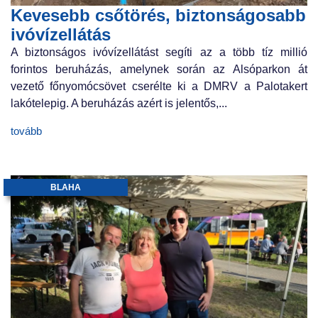
Kevesebb csőtörés, biztonságosabb
ivóvízellátás
A biztonságos ivóvízellátást segíti az a több tíz millió
forintos beruházás, amelynek során az Alsóparkon át
vezető főnyomócsövet cserélte ki a DMRV a Palotakert
lakótelepig. A beruházás azért is jelentős,...
tovább
BLAHA