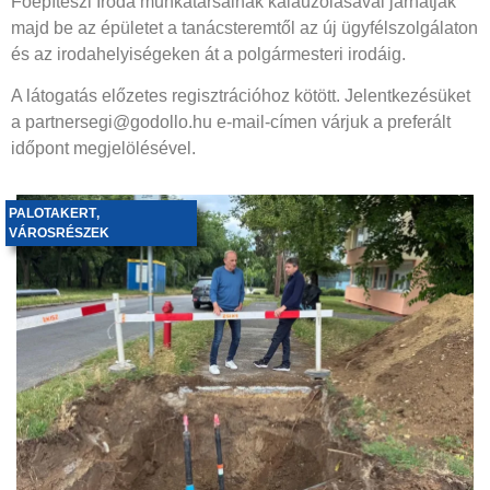
Főépítészi Iroda munkatársainak kalauzolásával járhatják
majd be az épületet a tanácsteremtől az új ügyfélszolgálaton
és az irodahelyiségeken át a polgármesteri irodáig.
A látogatás előzetes regisztrációhoz kötött. Jelentkezésüket
a partnersegi@godollo.hu e-mail-címen várjuk a preferált
időpont megjelölésével.
PALOTAKERT
,
VÁROSRÉSZEK