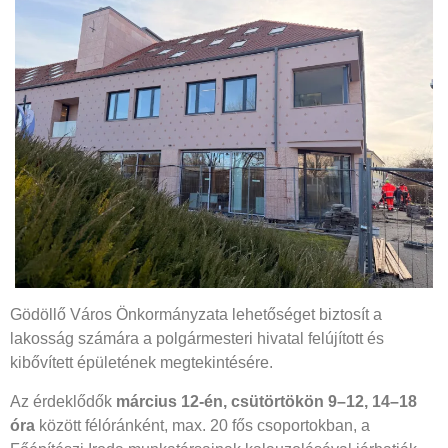
Gödöllő Város Önkormányzata lehetőséget biztosít a
lakosság számára a polgármesteri hivatal felújított és
kibővített épületének megtekintésére.
Az érdeklődők
március 12-én, csütörtökön 9–12, 14–18
óra
között félóránként, max. 20 fős csoportokban, a