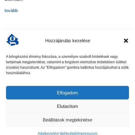
tovább
Hozzájárulás kezelése
A böngészési élmény fokozása, a személyre szabott hirdetések vagy
tartalmak megjelenítése, valamint a forgalom elemzése érdekében sütiket
előző cikk
következő cikk
(cookie) használunk. Az "Elfogadom" gombra kattintva hozzájárulhat a sütik
használatához.
Elfogadom
Elutasítom
Beállítások megtekintése
Gödöllői Szolgálat - Minden jog fenntartva
Adatkezelési tájékoztató
Impresszum
Hirdetési ajánlat
Adatkezelési tájékoztató
Impresszum
Kapcsolat