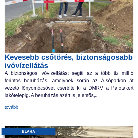
Kevesebb csőtörés, biztonságosabb
ivóvízellátás
A biztonságos ivóvízellátást segíti az a több tíz millió
forintos beruházás, amelynek során az Alsóparkon át
vezető főnyomócsövet cserélte ki a DMRV a Palotakert
lakótelepig. A beruházás azért is jelentős,...
tovább
BLAHA