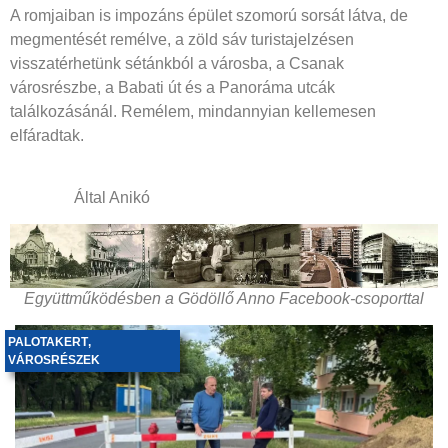
A romjaiban is impozáns épület szomorú sorsát látva, de
megmentését remélve, a zöld sáv turistajelzésen
visszatérhetünk sétánkból a városba, a Csanak
városrészbe, a Babati út és a Panoráma utcák
találkozásánál. Remélem, mindannyian kellemesen
elfáradtak.
Által Anikó
Együttműködésben a Gödöllő Anno Facebook-csoporttal
PALOTAKERT
,
VÁROSRÉSZEK