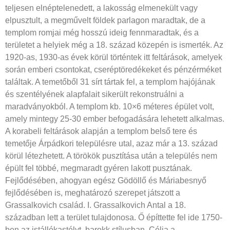
teljesen elnéptelenedett, a lakosság elmenekült vagy
elpusztult, a megművelt földek parlagon maradtak, de a
templom romjai még hosszú ideig fennmaradtak, és a
területet a helyiek még a 18. század közepén is ismerték. Az
1920-as, 1930-as évek körül történtek itt feltárások, amelyek
során emberi csontokat, cseréptöredékeket és pénzérméket
találtak. A temetőből 31 sírt tártak fel, a templom hajójának
és szentélyének alapfalait sikerült rekonstruálni a
maradványokból. A templom kb. 10×6 méteres épület volt,
amely mintegy 25-30 ember befogadására lehetett alkalmas.
A korabeli feltárások alapján a templom belső tere és
temetője Árpádkori településre utal, azaz már a 13. század
körül létezhetett. A törökök pusztítása után a település nem
épült fel többé, megmaradt gyéren lakott pusztának.
Fejlődésében, ahogyan egész Gödöllő és Máriabesnyő
fejlődésében is, meghatározó szerepet játszott a
Grassalkovich család. I. Grassalkovich Antal a 18.
században lett a terület tulajdonosa. Ő építtette fel ide 1750-
ben az istállókastélyt, barokk stílusban. Célja a