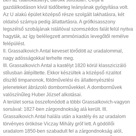
gazdálkodáson kívül tüdőbeteg leányának gyógyítása volt.
Az U alakú épület középső része szolgált lakhatásra, két
oldalsó szárnya pedig állattartásra. A grófkisasszony
legszélső szobájának istállóval szomszédos falát felül nyitva
hagyták, az így belélegzett ammóniadús levegőtől remélve
felépülést.
II. Grassalkovich Antal keveset törődött az uradalommal,
nagy adósságokkal terhelte meg.
III. Grassalkovich Antal a kastélyt 1820 körül klasszicizáló
stílusban átépíttette. Ekkor készültek a középső rizalitot
díszítő timpanonok, földművelési és állattenyésztési
jeleneteket ábrázoló domborművekkel. A domborművek
valószínűleg Huber József alkotásai.
A terület sorsa összefonódott a többi Grassalkovich-vagyon
sorsával: 1827-ben zárgondnokság alá került. III.
Grassalkovich Antal halála után a kastély és az uradalom
törvényes örököse Viczay Mihály gróf lett. A gödöllői
uradalom 1850-ben szabadult fel a zárgondnokság alól,