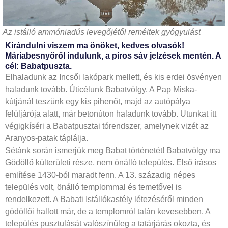
Az istálló ammóniadús levegőjétől reméltek gyógyulást
Kirándulni viszem ma önöket, kedves olvasók!
Máriabesnyőről indulunk, a piros sáv jelzések mentén. A
cél: Babatpuszta.
Elhaladunk az Incsői lakópark mellett, és kis erdei ösvényen
haladunk tovább. Úticélunk Babatvölgy. A Pap Miska-
kútjánál teszünk egy kis pihenőt, majd az autópálya
felüljárója alatt, már betonúton haladunk tovább. Utunkat itt
végigkíséri a Babatpusztai tórendszer, amelynek vizét az
Aranyos-patak táplálja.
Sétánk során ismerjük meg Babat történetét! Babatvölgy ma
Gödöllő külterületi része, nem önálló település. Első írásos
említése 1430-ból maradt fenn. A 13. századig népes
település volt, önálló templommal és temetővel is
rendelkezett. A Babati Istállókastély létezéséről minden
gödöllői hallott már, de a templomról talán kevesebben. A
település pusztulását valószínűleg a tatárjárás okozta, és