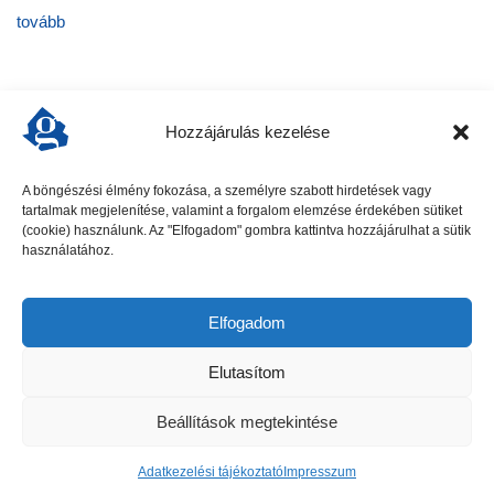
tovább
Hozzájárulás kezelése
A böngészési élmény fokozása, a személyre szabott hirdetések vagy
tartalmak megjelenítése, valamint a forgalom elemzése érdekében sütiket
előző cikk
következő cikk
(cookie) használunk. Az "Elfogadom" gombra kattintva hozzájárulhat a sütik
használatához.
Elfogadom
Elutasítom
Beállítások megtekintése
Gödöllői Szolgálat - Minden jog fenntartva
Adatkezelési tájékoztató
Impresszum
Hirdetési ajánlat
Kapcsolat
Adatkezelési tájékoztató
Impresszum