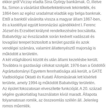
ekkor gróf Viczay eladta Sina György bankárnak. Ő, illetve
fia, Simon a vásárlást tőkebefektetésnek tekintették, és
1864-ben az egész uradalmat eladták egy belga banknak.
Ettől a banktól vásárolta vissza a magyar állam 1867-ben,
és a kastéllyal együtt koronázási ajándékként I. Ferenc
József és Erzsébet királyné rendelkezésére bocsátotta.
Babatvölgy az évszázadok során kedvelt vadászati és
lovaglási terepet biztosított a terület gazdái és azok
vendégei számára, valamint állattenyésztő majorság is
működött a területén.
A két világháború között és után állami kezelésbe került.
Továbbra is gazdasági célokat szolgált. 1976-ban a Gödöllői
Agrártudományi Egyetem fennhatósága alá került, a GATE
Vadbiológiai Oktató és Kutató Állomásának lett kísérleti
területe, amely 1994-ig működött Babatvölgy területén.
Az épület fokozatosan elveszítette funkcióját. A 20. század
végére gyakorlatilag használaton kívül maradt. Állapota
folyamatosan romlik, az összeomlás szélén áll. Jelenleg
romos műemlék.