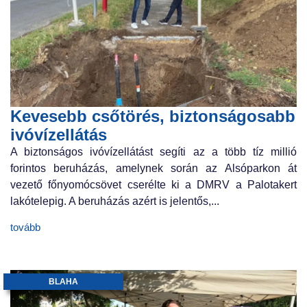
Kevesebb csőtörés, biztonságosabb
ivóvízellátás
A biztonságos ivóvízellátást segíti az a több tíz millió
forintos beruházás, amelynek során az Alsóparkon át
vezető főnyomócsövet cserélte ki a DMRV a Palotakert
lakótelepig. A beruházás azért is jelentős,...
tovább
BLAHA