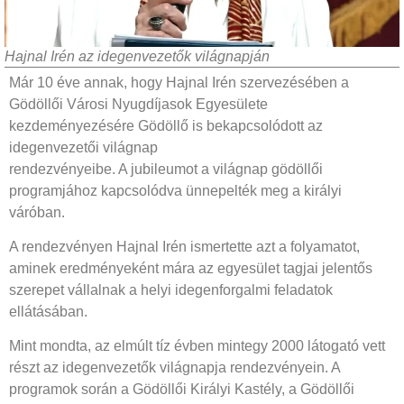
Hajnal Irén az idegenvezetők világnapján
Már 10 éve annak, hogy Hajnal Irén szervezésében a
Gödöllői Városi Nyugdíjasok Egyesülete
kezdeményezésére Gödöllő is bekapcsolódott az
idegenvezetői világnap
rendezvényeibe. A jubileumot a világnap gödöllői
programjához kapcsolódva ünnepelték meg a királyi
váróban.
A rendezvényen Hajnal Irén ismertette azt a folyamatot,
aminek eredményeként mára az egyesület tagjai jelentős
szerepet vállalnak a helyi idegenforgalmi feladatok
ellátásában.
Mint mondta, az elmúlt tíz évben mintegy 2000 látogató vett
részt az idegenvezetők világnapja rendezvényein. A
programok során a Gödöllői Királyi Kastély, a Gödöllői