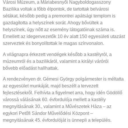
Városi Múzeum, a Máriabesnyői Nagyboldogasszony
Bazilika voltak a főbb élpontok, de tartottak belvárosi
sétákat, később pedig a premontrei apátsági templom is
gazdagította a helyszínek sorát. Ahogy bővültek a
helyszínek, úgy nőtt az esemény látogatóinak száma is.
Emellett az idegenvezetők 10 év alatt 150 egyesületi utazást
szerveztek és bonyolítottak le magas színvonalon.
A világnapra érkezett vendégek később a kastélyról, a
múzeumról és a bazilikáról, valamint a királyi váróról
bővebb előadást hallhattak.
A rendezvényen dr. Gémesi György polgármester is méltatta
az egyesület munkáját, majd beszélt a tervezett
fejlesztésekről. Felhívta a figyelmet arra, hogy idén Gödöllő
várossá válásának 60. évfordulója mellett a kastély
megnyitásának 30., valamint a Művészetek Háza – az
egykori Petőfi Sándor Művelődési Központ –
megnyitásának 45. évfordulóját is ünnepli a település.