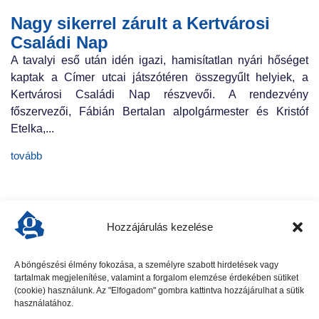
Nagy sikerrel zárult a Kertvárosi
Családi Nap
A tavalyi eső után idén igazi, hamisítatlan nyári hőséget
kaptak a Címer utcai játszótéren összegyűlt helyiek, a
Kertvárosi Családi Nap részvevői. A rendezvény
főszervezői, Fábián Bertalan alpolgármester és Kristóf
Etelka,...
tovább
Hozzájárulás kezelése
A böngészési élmény fokozása, a személyre szabott hirdetések vagy
tartalmak megjelenítése, valamint a forgalom elemzése érdekében sütiket
előző cikk
következő cikk
(cookie) használunk. Az "Elfogadom" gombra kattintva hozzájárulhat a sütik
használatához.