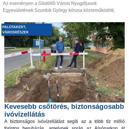
Az eseményen a Gödöllői Városi Nyugdíjasok
Egyesületének Szurdok György kórusa közreműködött.
PALOTAKERT
,
VÁROSRÉSZEK
Kevesebb csőtörés, biztonságosabb
ivóvízellátás
A biztonságos ivóvízellátást segíti az a több tíz millió
forintos beruházás, amelynek során az Alsóparkon át