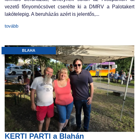
vezető főnyomócsövet cserélte ki a DMRV a Palotakert
lakótelepig. A beruházás azért is jelentős,...
tovább
BLAHA
KERTI PARTI a Blahán