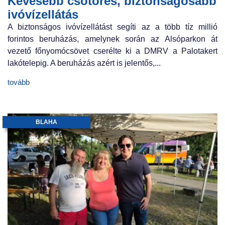
Kevesebb csőtörés, biztonságosabb
ivóvízellátás
A biztonságos ivóvízellátást segíti az a több tíz millió
forintos beruházás, amelynek során az Alsóparkon át
vezető főnyomócsövet cserélte ki a DMRV a Palotakert
lakótelepig. A beruházás azért is jelentős,...
tovább
BLAHA