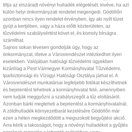
tiltja az elszáradt növényi hulladék elégetését, kivéve, ha azt
külön helyi önkormányzati rendelet megengedi. Gödöllőn
azonban nincs ilyen rendelet érvényben, így aki nyílt tüzet
gyújt a kertjében, vagy a háza előtti közterületen, az
tűzvédelmi szabálysértést követ el, és komoly bírságra
számíthat.
Sajnos sokan tévesen gondolják úgy, hogy az
önkormányzat, illetve a Városrendészet intézkedhet ilyen
esetekben. Valójában hatósági tűzvédelmi ügyekben
kizárólag a Pest Vármegyei Kormányhivatal Tűzvédelmi,
Iparbiztonsági és Vízügyi Hatósági Osztálya járhat el. A
Városrendészet munkatársai legfeljebb fotókat készíthetnek
és bejelentést tehetnek a kormányhivatal felé, amennyiben
nem tudják meggyőzni a szabályszegőt a tűz eloltásáról.
Azonban bárki megteheti a bejelentést a kormányhivatalnál.
A zöldhulladék környezetbarát kezelésére Gödöllőn már
ezen a héten megkezdődött a megszokott begyűjtési akció.
Arra kérik a lakosságot, hogy a növényi hulladékot a gyűjtés