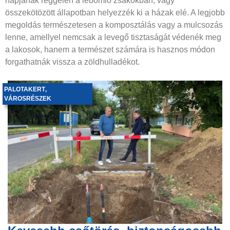
napjának reggelén a lebomló zsákokban, vagy
összekötözött állapotban helyezzék ki a házak elé. A legjobb
megoldás természetesen a komposztálás vagy a mulcsozás
lenne, amellyel nemcsak a levegő tisztaságát védenék meg
a lakosok, hanem a természet számára is hasznos módon
forgathatnák vissza a zöldhulladékot.
PALOTAKERT
,
VÁROSRÉSZEK