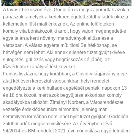
A tavasz beköszöntével Gödöllőn is megszaporodtak azok a
panaszok, amelyek a kertekben égetett zöldhulladék okozta
kellemetlen füst miatt érkeznek. Az online felületeken
komoly vita bontakozott ki arról, hogy vajon megengedett-e
egyáltalán a kerti növényi maradványok eltüzelése a
városban. A válasz egyértelmű: tilos! Se hétköznap, se
hétvégén nem lehet. Aki ennek ellenére tüzet gyújt (kivéve
sütögetés, grillezés vagy bográcsozás céljából), az
tűzvédelmi szabálysértést követ el.
Fontos tisztázni, hogy korábban, a Covid-világ­járvány ideje
alatt két éven keresztül városunkban helyi rende­let
engedélyezte a kerti hulladék égetését pénteki napokon 13
és 18 óra között, mert azok begyűjtése akkoriban komoly
akadályokba ütközött. Zimányi Norbert, a Városrendészet
vezetője érdeklődésünkre elmondta: jelenleg már
semmilyen formában nem lehet nyílt tüzet gyújtani Gödöllőn
zöldhulladék megsemmisítésére. Az érvényben lévő
54/2014-es BM-rendelet 2021. évi módosítása egyértelműen