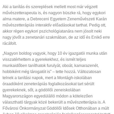
Aki a tanítás és szereplések mellett most már végzett
művészetterapeuta is, és nagyon büszke rá, hogy egykori
alma matere, a Debreceni Egyetem Zeneművészeti Karán
művészetterápiás interaktív előadásokat tarthat. Pedig ott,
akkor régen egykori pszichológiatanára nem jósolt neki
nagy jövőt a zenetanári szakmában, de az idő és Enikő erre
rácáfolt.
„Nagyon boldog vagyok, hogy 10 év igazgatói munka után
visszatérhettem a gyerekekhez, és ismét teljes
munkaidőben taníthatok furulyát, oboát, kamarazenét,
hobbiként még tárogatót is” – tette hozzá. Változatosan
telnek a tanítási napok, mert a Montágh-iskolában
óraadóként zeneterápiás foglalkozásokat tart sérült
gyerekeknek, sőt, a gödöllői zeneiskolában
Magyarországon egyedülálló módon a kötelezően
választható tárgyak közé bekerült a művészetterápia is. A
Fővárosi Önkormányzat Gödöllői Idősek Otthonában a múlt