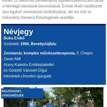
évben 10 alkalmas zeneterápiás foglalkozássorozatot tartott
a Montágh-iskolások bevonásával. Ennek révén találkozott
újra egykori zeneiskolai tanítványával, aki ma már az
Intézmény Demens Részlegének vezetője.
Névjegy
Buka Enikő
Született:
1966, Berettyóújfalu
Zenetanár, komplex művészetterapeuta,
F. Chopin
Zenei AMI
Arany Katedra Emlékplakettel
és Gödöllő Városért Díjjal
kitüntetett címzetes igazgató
PALOTAKERT
,
VÁROSRÉSZEK