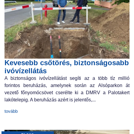
Kevesebb csőtörés, biztonságosabb
ivóvízellátás
A biztonságos ivóvízellátást segíti az a több tíz millió
forintos beruházás, amelynek során az Alsóparkon át
vezető főnyomócsövet cserélte ki a DMRV a Palotakert
lakótelepig. A beruházás azért is jelentős,...
tovább