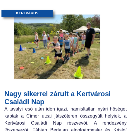
KERTVÁROS
Nagy sikerrel zárult a Kertvárosi
Családi Nap
A tavalyi eső után idén igazi, hamisítatlan nyári hőséget
kaptak a Címer utcai játszótéren összegyűlt helyiek, a
Kertvárosi Családi Nap részvevői. A rendezvény
főszervezői, Fábián Bertalan alpolgármester és Kristóf