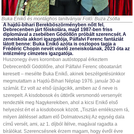
Buka Enikő és montághos tanítványai Fotó: Buza Zsófia
A hajdú-bihari Berekböszörményben nőtt fel,
Debrecenben járt főiskolára, majd 1987-ben friss
diplomával a zsebében Gödöllőn próbált szerencsét. A
zeneiskola akkori igazgatója, Pálfalvi Ferenc fantáziát
látott benne: Buka Enikő azóta is oszlopos tagja a
Frédéric Chopin nevét viselő zeneiskolának, 2023 óta az
intézmény címzetes igazgatója.
Huszonegy éves koromban autóstoppal érkeztem
Debrecenből Gödöllőre, ahol Pálfalvi Ferenc oboatanárt
keresett – mesélte Buka Enikő, akinek beszélgetésünkkor
megmutattam a Hajdú-Bihari Néplap 1976. január 30-ai
számát. Ez volt az első újságcikk, amiben az ő neve is
szerepelt. A kisdobosok és úttörők versmondó versenyét
rendezték meg Nagykerekiben, ahol a kicsi Enikő első
helyezést ért el a kisdobosok között. „Tisztán emlékszem rá,
milyen átéléssel adtam elő Dolmatovszkij Az egység dala
című versét, ami, az 1. díjból ítélve, magával ragadta a
bírálókat. Szerencsésnek érzem magam, hogy évről évre