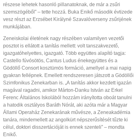
részese lehetek hasonló pillanatoknak, de már a zsűri
szemszögéből” – tette hozzá. Buka Enikő második évtizede
vesz részt az Erzsébet Királyné Szavalóver­seny zsűrijének
munkájában.
Zeneiskolai életének nagy részében valamilyen vezetői
posztot is ellátott a tanítás mellett: volt tanszakvezető,
igazgatóhelyettes, igazgató. Több együttes alapító tagja:
Castello fúvósötös, Cantus Ludus énekegyüttes és a
Gödöllő Consort kosztümös formáció, amellyel a mai napig
gyakran fellépnek. Emellett rendszeresen játszott a Gödöllői
Szimfonikus Zenekarban is. „A tanítás akkor kezdett igazán
magával ragadni, amikor Márton-Danku István az Erkel
Ferenc Általános Iskolából hozzám irányította oboát tanulni
a hatodik osztályos Baráth Nórát, aki azóta már a Magyar
Állami Operaház Zenekarának művésze, a Zeneakadémia
tanára, mindemellett az angolkürt népszerűsítését tűzte ki
célul, doktori disszertációját is ennek szenteli” – mondta
Enikő.