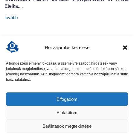
Etelka,...
tovább
Hozzájárulás kezelése
A böngészési élmény fokozása, a személyre szabott hirdetések vagy
tartalmak megjelenítése, valamint a forgalom elemzése érdekében sütiket
előző cikk
következő cikk
(cookie) használunk. Az "Elfogadom" gombra kattintva hozzájárulhat a sütik
használatához.
Elfogadom
Elutasítom
Beállítások megtekintése
Gödöllői Szolgálat - Minden jog fenntartva
Adatkezelési tájékoztató
Impresszum
Hirdetési ajánlat