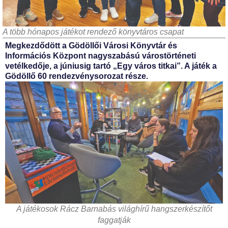
A több hónapos játékot rendező könyvtáros csapat
Megkezdődött a Gödöllői Városi Könyvtár és
Információs Központ nagyszabású várostörténeti
vetélkedője, a júniusig tartó „Egy város titkai”. A játék a
Gödöllő 60 rendezvénysorozat része.
A játékosok Rácz Barnabás világhírű hangszerkészítőt
faggatják