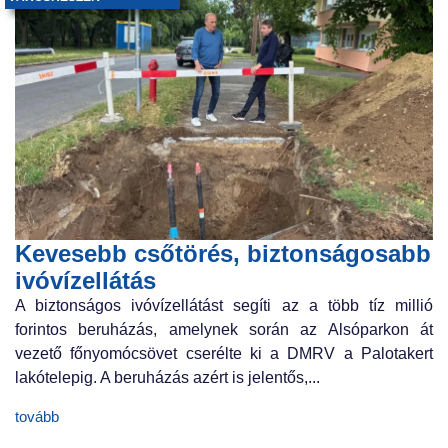
Kevesebb csőtörés, biztonságosabb
ivóvízellátás
A biztonságos ivóvízellátást segíti az a több tíz millió
forintos beruházás, amelynek során az Alsóparkon át
vezető főnyomócsövet cserélte ki a DMRV a Palotakert
lakótelepig. A beruházás azért is jelentős,...
tovább