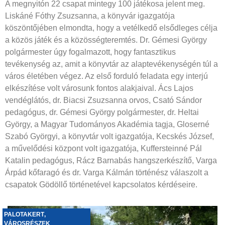
A megnyitón 22 csapat mintegy 100 játékosa jelent meg.
Liskáné Fóthy Zsuzsanna, a könyvár igazgatója
köszöntőjében elmondta, hogy a vetélkedő elsődleges célja
a közös játék és a közösségteremtés. Dr. Gémesi György
polgármester úgy fogalmazott, hogy fantasztikus
tevékenység az, amit a könyvtár az alaptevékenységén túl a
város életében végez. Az első forduló feladata egy interjú
elkészítése volt városunk fontos alakjaival. Ács Lajos
vendéglátós, dr. Biacsi Zsuzsanna orvos, Csató Sándor
pedagógus, dr. Gémesi György polgármester, dr. Heltai
György, a Magyar Tudományos Akadémia tagja, Gloserné
Szabó Györgyi, a könyvtár volt igazgatója, Kecskés József,
a művelődési központ volt igazgatója, Kuffersteinné Pál
Katalin pedagógus, Rácz Barnabás hangszerkészítő, Varga
Árpád kőfaragó és dr. Varga Kálmán történész válaszolt a
csapatok Gödöllő történetével kapcsolatos kérdéseire.
PALOTAKERT
,
VÁROSRÉSZEK