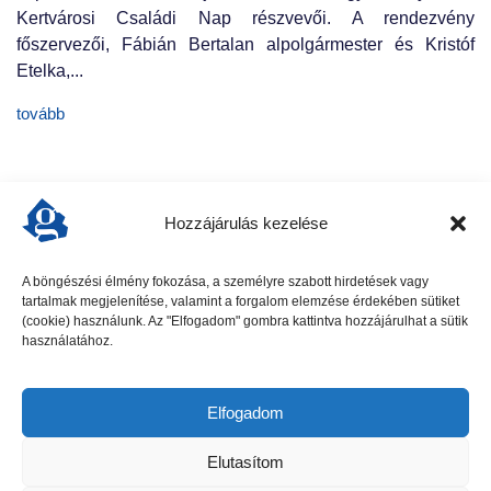
Kertvárosi Családi Nap részvevői. A rendezvény
főszervezői, Fábián Bertalan alpolgármester és Kristóf
Etelka,...
tovább
Hozzájárulás kezelése
A böngészési élmény fokozása, a személyre szabott hirdetések vagy
tartalmak megjelenítése, valamint a forgalom elemzése érdekében sütiket
előző cikk
következő cikk
(cookie) használunk. Az "Elfogadom" gombra kattintva hozzájárulhat a sütik
használatához.
Elfogadom
Elutasítom