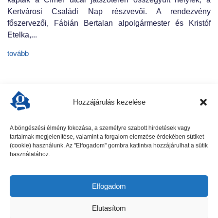
Kertvárosi Családi Nap részvevői. A rendezvény
főszervezői, Fábián Bertalan alpolgármester és Kristóf
Etelka,...
tovább
Hozzájárulás kezelése
A böngészési élmény fokozása, a személyre szabott hirdetések vagy
tartalmak megjelenítése, valamint a forgalom elemzése érdekében sütiket
előző cikk
következő cikk
(cookie) használunk. Az "Elfogadom" gombra kattintva hozzájárulhat a sütik
használatához.
Elfogadom
Elutasítom