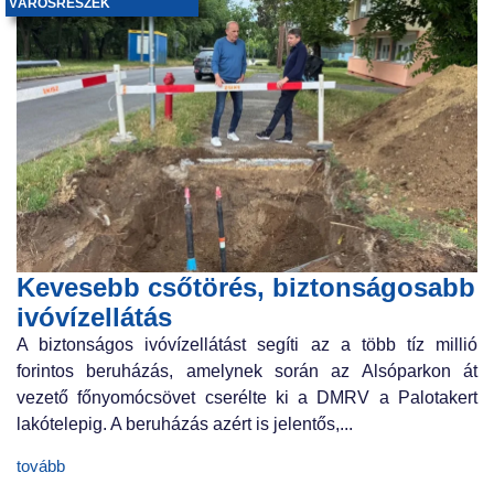
VÁROSRÉSZEK
Kevesebb csőtörés, biztonságosabb
ivóvízellátás
A biztonságos ivóvízellátást segíti az a több tíz millió
forintos beruházás, amelynek során az Alsóparkon át
vezető főnyomócsövet cserélte ki a DMRV a Palotakert
lakótelepig. A beruházás azért is jelentős,...
tovább