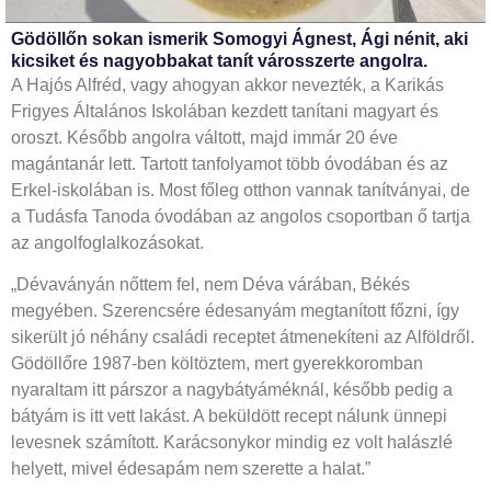
Gödöllőn sokan ismerik Somogyi Ágnest, Ági nénit, aki
kicsiket és nagyobbakat tanít városszerte angolra.
A Hajós Alfréd, vagy ahogyan akkor nevezték, a Karikás
Frigyes Általános Iskolában kezdett tanítani magyart és
oroszt. Később angolra váltott, majd immár 20 éve
magántanár lett. Tartott tanfolyamot több óvodában és az
Erkel-iskolában is. Most főleg otthon vannak tanítványai, de
a Tudásfa Tanoda óvodában az angolos csoportban ő tartja
az angolfoglalkozásokat.
„Dévaványán nőttem fel, nem Déva várában, Békés
megyében. Szerencsére édesanyám megtanított főzni, így
sikerült jó néhány családi receptet átmenekíteni az Alföldről.
Gödöllőre 1987-ben költöztem, mert gyerekkoromban
nyaraltam itt párszor a nagybátyáméknál, később pedig a
bátyám is itt vett lakást. A beküldött recept nálunk ünnepi
levesnek számított. Karácsonykor mindig ez volt halászlé
helyett, mivel édesapám nem szerette a halat.”