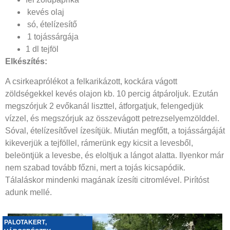
kevés olaj
só, ételízesítő
1 tojássárgája
1 dl tejföl
Elkészítés:
A csirkeaprólékot a felkarikázott, kockára vágott
zöldségekkel kevés olajon kb. 10 percig átpároljuk. Ezután
megszórjuk 2 evőkanál liszttel, átforgatjuk, felengedjük
vízzel, és megszórjuk az összevágott petrezselyemzölddel.
Sóval, ételízesítővel ízesítjük. Miután megfőtt, a tojássárgáját
kikeverjük a tejföllel, rámerünk egy kicsit a levesből,
beleöntjük a levesbe, és eloltjuk a lángot alatta. Ilyenkor már
nem szabad tovább főzni, mert a tojás kicsapódik.
Tálaláskor mindenki magának ízesíti citromlével. Pirítóst
adunk mellé.
PALOTAKERT
,