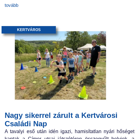
tovább
KERTVÁROS
Nagy sikerrel zárult a Kertvárosi
Családi Nap
A tavalyi eső után idén igazi, hamisítatlan nyári hőséget
kaptak a Címer utcai játszótéren összegyűlt helyiek, a