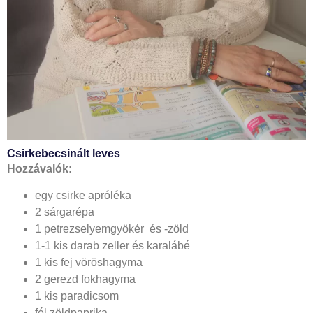
Csirkebecsinált leves
Hozzávalók:
egy csirke apróléka
2 sárgarépa
1 petrezselyemgyökér és -zöld
1-1 kis darab zeller és karalábé
1 kis fej vöröshagyma
2 gerezd fokhagyma
1 kis paradicsom
fél zöldpaprika