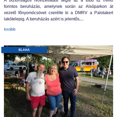
A biztonságos ivóvízellátást segíti az a több tíz millió
forintos beruházás, amelynek során az Alsóparkon át
vezető főnyomócsövet cserélte ki a DMRV a Palotakert
lakótelepig. A beruházás azért is jelentős,...
tovább
BLAHA