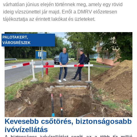
várhatóan június elején történnek meg, amely egy rövid
ideig vízszünettel jár majd. Erről a DMRV előzetesen
tájékoztatja az érintett lakókat és üzleteket.
PALOTAKERT
,
VÁROSRÉSZEK
Kevesebb csőtörés, biztonságosabb
ivóvízellátás