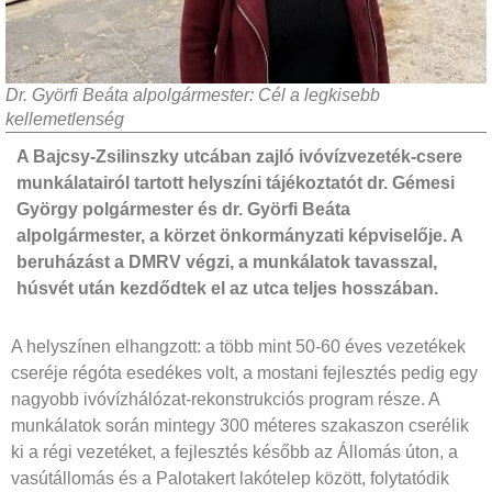
Dr. Györfi Beáta alpolgármester: Cél a legkisebb
kellemetlenség
A Bajcsy-Zsilinszky utcában zajló ivóvízvezeték-csere
munkálatairól tartott helyszíni tájékoztatót dr. Gémesi
György polgármester és dr. Györfi Beáta
alpolgármester, a körzet önkormányzati képviselője. A
beruházást a DMRV végzi, a munkálatok tavasszal,
húsvét után kezdődtek el az utca teljes hosszában.
A helyszínen elhangzott: a több mint 50-60 éves vezetékek
cseréje régóta esedékes volt, a mostani fejlesztés pedig egy
nagyobb ivóvízhálózat-rekonstrukciós program része. A
munkálatok során mintegy 300 méteres szakaszon cserélik
ki a régi vezetéket, a fejlesztés később az Állomás úton, a
vasútállomás és a Palotakert lakótelep között, folytatódik