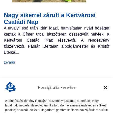
Nagy sikerrel zárult a Kertvárosi
Családi Nap
A tavalyi eső után idén igazi, hamisítatlan nyári hőséget
kaptak a Címer utcai játszótéren összegyűlt helyiek, a
Kertvárosi Családi Nap részvevői. A rendezvény
főszervezői, Fábián Bertalan alpolgármester és Kristóf
Etelka,...
tovább
Hozzájárulás kezelése
A böngészési élmény fokozása, a személyre szabott hirdetések vagy
tartalmak megjelenítése, valamint a forgalom elemzése érdekében sütiket
előző cikk
következő cikk
(cookie) használunk. Az "Elfogadom" gombra kattintva hozzájárulhat a sütik