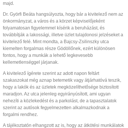
majd.
Dr. Györfi Beáta hangsúlyozta, hogy bár a kivitelező nem az
önkormányzat, a város és a körzet képviselőjeként
folyamatosan figyelemmel kísérik a beruházást, és
továbbítják a lakossági, illetve üzlet tulajdonosi jelzéseket a
kivitelező felé. Mint mondta, a Bajcsy-Zsilinszky utca
kiemelten forgalmas része Gödöllőnek, ezért különösen
fontos, hogy a munkák a lehető legkevesebb
kellemetlenséggel járjanak.
A kivitelező ígérete szerint az adott napon feltárt
szakaszokat még aznap betemetik vagy átjárhatóvá teszik,
hogy a lakók és az üzletek megközelíthetősége biztosított
maradjon. Az utca jelenleg egyirányúsított, ami ugyan
nehezíti a közlekedést és a parkolást, de a tapasztalatok
szerint az autósok fegyelmezetten alkalmazkodnak a
forgalmi rendhez.
A tájékoztatón elhangzott az is, hogy az átkötési munkálatok