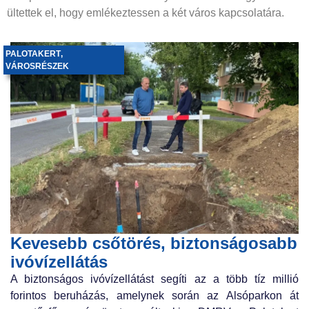
ültettek el, hogy emlékeztessen a két város kapcsolatára.
PALOTAKERT
,
VÁROSRÉSZEK
Kevesebb csőtörés, biztonságosabb
ivóvízellátás
A biztonságos ivóvízellátást segíti az a több tíz millió
forintos beruházás, amelynek során az Alsóparkon át