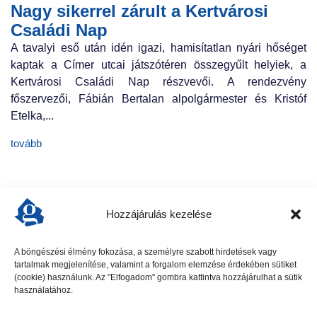
Nagy sikerrel zárult a Kertvárosi
Családi Nap
A tavalyi eső után idén igazi, hamisítatlan nyári hőséget
kaptak a Címer utcai játszótéren összegyűlt helyiek, a
Kertvárosi Családi Nap részvevői. A rendezvény
főszervezői, Fábián Bertalan alpolgármester és Kristóf
Etelka,...
tovább
Hozzájárulás kezelése
A böngészési élmény fokozása, a személyre szabott hirdetések vagy
tartalmak megjelenítése, valamint a forgalom elemzése érdekében sütiket
előző cikk
következő cikk
(cookie) használunk. Az "Elfogadom" gombra kattintva hozzájárulhat a sütik
használatához.