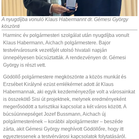
A nyugdíjba vonuló Klaus Habermannt dr. Gémesi György
köszönti
Harminc év polgármesteri szolgálat után nyugdíjba vonult
Klaus Habermann, Aichach polgármestere. Bajor
testvérvárosunk vezetőjét utolsó hivatali napján
ünnepélyesen búcsúztatták. A rendezvényen dr. Gémesi
György is részt vett.
Gödöllő polgármestere megköszönte a közös munkát és
Erzsébet Királyné ezüst emlékérmet adott át Klaus
Habermannak, aki egyik kezdeményezője volt a városainkat
is összekötő Sisi út projektnek, melynek eredményeként
megerősödött a turisztikai kapcsolat a két város között. A
búcsúünnepséget Jozef Bussmann, Aichach új
polgármesterének – korábbi alpolgármester – beszéde
zárta, akit Gémesi György meghívott Gödöllőre, hogy itt
egyeztessenek a testvérvárosi kapcsolatok folytatásáról.