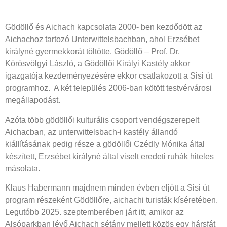
Gödöllő és Aichach kapcsolata 2000- ben kezdődött az
Aichachoz tartozó Unterwittelsbachban, ahol Erzsébet
királyné gyermekkorát töltötte. Gödöllő – Prof. Dr.
Körösvölgyi László, a Gödöllői Királyi Kastély akkor
igazgatója kezdeményezésére ekkor csatlakozott a Sisi út
programhoz. A két település 2006-ban kötött testvérvárosi
megállapodást.
Azóta több gödöllői kulturális csoport vendégszerepelt
Aichacban, az unterwittelsbach-i kastély állandó
kiállításának pedig része a gödöllői Czédly Mónika által
készített, Erzsébet királyné által viselt eredeti ruhák hiteles
másolata.
Klaus Habermann majdnem minden évben eljött a Sisi út
program részeként Gödöllőre, aichachi turisták kíséretében.
Legutóbb 2025. szeptemberében járt itt, amikor az
Alsóparkban lévő Aichach sétány mellett közös egy hársfát