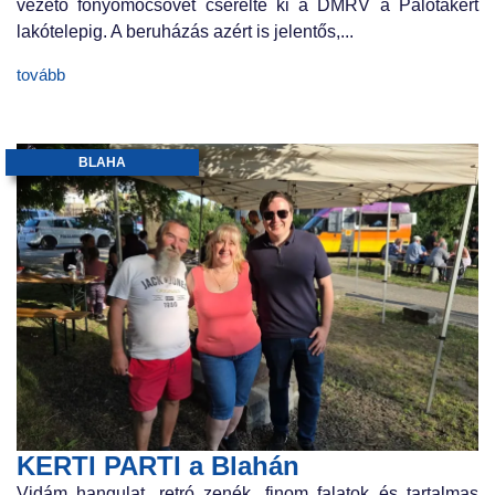
vezető főnyomócsövet cserélte ki a DMRV a Palotakert
lakótelepig. A beruházás azért is jelentős,...
tovább
BLAHA
KERTI PARTI a Blahán
Vidám hangulat, retró zenék, finom falatok és tartalmas