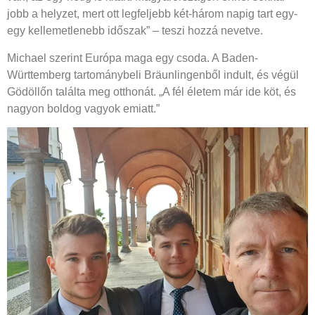
jobb a helyzet, mert ott legfeljebb két-három napig tart egy-
egy kellemetlenebb időszak” – teszi hozzá nevetve.
Michael szerint Európa maga egy csoda. A Baden-
Württemberg tartománybeli Bräunlingenből indult, és végül
Gödöllőn találta meg otthonát. „A fél életem már ide köt, és
nagyon boldog vagyok emiatt.”