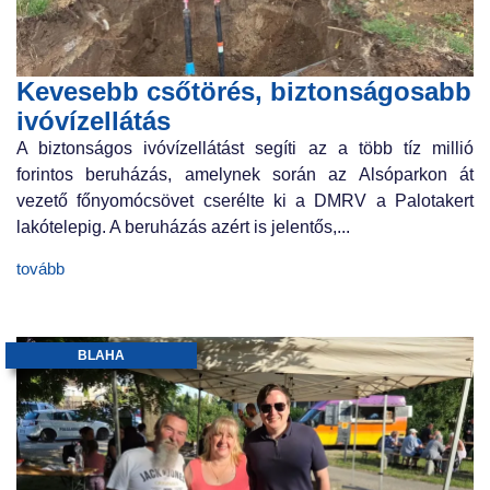
Kevesebb csőtörés, biztonságosabb
ivóvízellátás
A biztonságos ivóvízellátást segíti az a több tíz millió
forintos beruházás, amelynek során az Alsóparkon át
vezető főnyomócsövet cserélte ki a DMRV a Palotakert
lakótelepig. A beruházás azért is jelentős,...
tovább
BLAHA