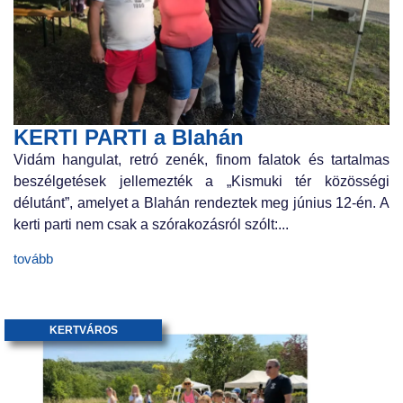
KERTI PARTI a Blahán
Vidám hangulat, retró zenék, finom falatok és tartalmas
beszélgetések jellemezték a „Kismuki tér közösségi
délutánt”, amelyet a Blahán rendeztek meg június 12-én. A
kerti parti nem csak a szórakozásról szólt:...
tovább
KERTVÁROS