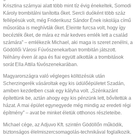
Krisztina szárnyai alatt több mint tíz évig énekeltek, Somodi
Károly trombitálni tanította őket. Sercli duóként több száz
fellépésük volt, még Friderikusz Sándor Ének iskolája című
műsorába is meghívták őket. Eleinte furcsa volt, hogy így
becézték őket, de mára ez már kedves emlék lett a család
számára” – emlékezik Michael, aki maga is szeret zenélni, a
Gödöllői Városi Fúvószenekarban trombitán játszott.
Néhány éven át apa és fiai együtt alkották a trombitások
sorát Ella Attila fúvószenekarában.
Magyarországra való végleges költözésük után
Scherzingerék vásároltak egy kis üdülőépületet Szadán,
amiben kezdetben csak egy kályha volt. „Szénkazánt
építettünk be, aztán ahogy egy kis pénzünk lett, bővítettük a
házat. A mai épület egynegyede még mindig az eredeti régi
építmény” – avat be minket életük otthonos részleteibe.
Michael cége, az Adjuvo Kft. szintén Gödöllőn működik,
biztonságos élelmiszercsomagolás-technikával foglalkozik.