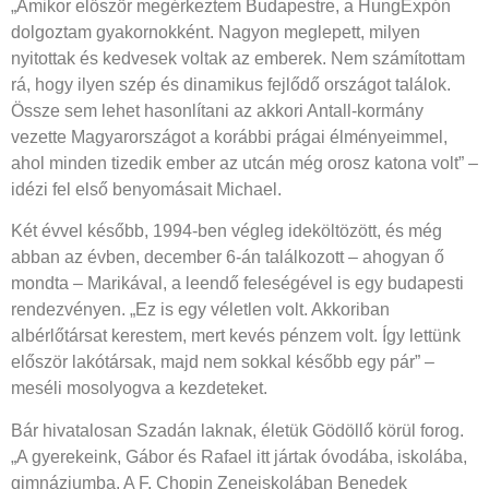
„Amikor először megérkeztem Budapestre, a HungExpón
dolgoztam gyakornokként. Nagyon meglepett, milyen
nyitottak és kedvesek voltak az emberek. Nem számítottam
rá, hogy ilyen szép és dinamikus fejlődő országot találok.
Össze sem lehet hasonlítani az akkori Antall-kormány
vezette Magyarországot a korábbi prágai élményeimmel,
ahol minden tizedik ember az utcán még orosz katona volt” –
idézi fel első benyomásait Michael.
Két évvel később, 1994-ben végleg ideköltözött, és még
abban az évben, december 6-án találkozott – ahogyan ő
mondta – Marikával, a leendő feleségével is egy budapesti
rendezvényen. „Ez is egy véletlen volt. Akkoriban
albérlőtársat kerestem, mert kevés pénzem volt. Így lettünk
először lakótársak, majd nem sokkal később egy pár” –
meséli mosolyogva a kezdeteket.
Bár hivatalosan Szadán laknak, életük Gödöllő körül forog.
„A gyerekeink, Gábor és Rafael itt jártak óvodába, iskolába,
gimnáziumba. A F. Chopin Zeneiskolában Benedek