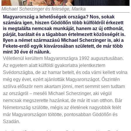
Michael Scherzinger és felesége, Marika
Magyarország a lehetőségek országa? Nos, sokak
számára igen, hiszen Gödöllőn több külföldről érkezett
is megtalálta nemcsak munkáját, hanem az új otthonát,
párját, barátait és a tágabban értelmezett közös­ségét is.
Ilyen a német származású Michael Scherzinger is, aki a
Fekete-erdő egyik kisvárosában született, de már több
mint 30 éve él nálunk.
Véletlenül kerültem Magyarországra 1992 augusztusában.
Az egyetem alatt külföldi gyakorlatra jelentkeztem
Svédországba, de az hamar betelt, és oda várni kellett volna
még egy évet, ezért ajánlották Magyarországot. Őszintén
szólva először nem akartam jönni, mert semmit sem tudtam
az országról – meséli Michael Scherzinger, aki végül
nemcsak megszerette hazánkat, de már itt van otthon. Bár
Németország szülötte, mégis az életének nagyobbik felét
már Magyarországon töltötte, pontosabban Gödöllőn és
Szadán.