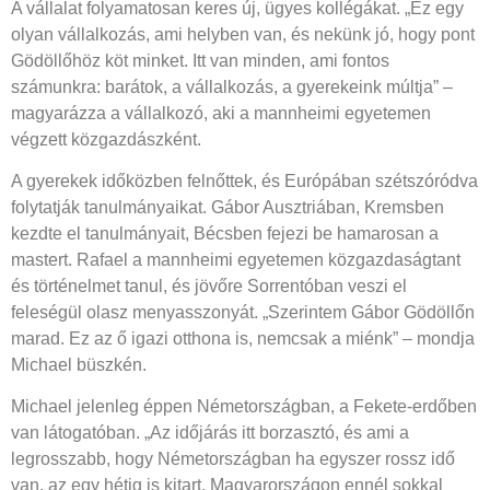
A vállalat folyamatosan keres új, ügyes kollégákat. „Ez egy
olyan vállalkozás, ami helyben van, és nekünk jó, hogy pont
Gödöllőhöz köt minket. Itt van minden, ami fontos
számunkra: barátok, a vállalkozás, a gyerekeink múltja” –
magyarázza a vállalkozó, aki a mannheimi egyetemen
végzett közgazdászként.
A gyerekek időközben felnőttek, és Európában szétszóródva
folytatják tanulmányai­kat. Gábor Ausztriában, Kremsben
kezdte el tanulmányait, Bécsben fejezi be hamarosan a
mastert. Rafael a mannheimi egyetemen közgazdaságtant
és történelmet tanul, és jövőre Sorrentóban veszi el
feleségül olasz menyasszonyát. „Szerintem Gábor Gödöllőn
marad. Ez az ő igazi otthona is, nemcsak a miénk” – mondja
Michael büszkén.
Michael jelenleg éppen Németországban, a Fekete-erdőben
van látogatóban. „Az időjárás itt borzasztó, és ami a
legrosszabb, hogy Németországban ha egyszer rossz idő
van, az egy hétig is kitart. Magyarországon ennél sokkal