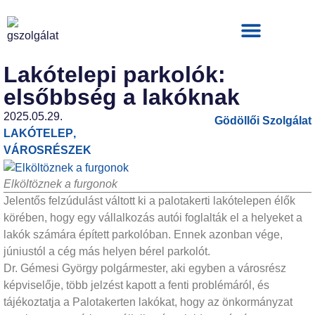
Hirdetési ajánlat
Lakótelepi parkolók:
elsőbbség a lakóknak
2025.05.29.
Gödöllői Szolgálat
LAKÓTELEP
,
VÁROSRÉSZEK
Elköltöznek a furgonok
Jelentős felzúdulást váltott ki a palotakerti lakótelepen élők
körében, hogy egy vállalkozás autói foglalták el a helyeket a
lakók számára épített parkolóban. Ennek azonban vége,
júniustól a cég más helyen bérel parkolót.
Dr. Gémesi György polgármester, aki egyben a városrész
képviselője, több jelzést kapott a fenti problémáról, és
tájékoztatja a Palotakerten lakókat, hogy az önkormányzat