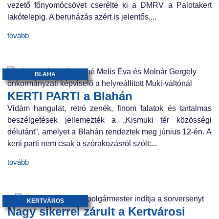
vezető főnyomócsövet cserélte ki a DMRV a Palotakert
lakótelepig. A beruházás azért is jelentős,...
tovább
BLAHA
KERTI PARTI a Blahán
Vidám hangulat, retró zenék, finom falatok és tartalmas
beszélgetések jellemezték a „Kismuki tér közösségi
délutánt”, amelyet a Blahán rendeztek meg június 12-én. A
kerti parti nem csak a szórakozásról szólt:...
tovább
KERTVÁROS
Nagy sikerrel zárult a Kertvárosi