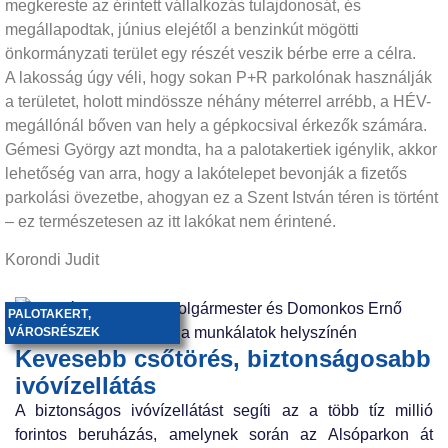
megkereste az érintett vállalkozás tulajdonosát, és
megállapodtak, június elejétől a benzinkút mögötti
önkormányzati terület egy részét veszik bérbe erre a célra.
A lakosság úgy véli, hogy sokan P+R parkolónak használják
a területet, holott mindössze néhány méterrel arrébb, a HÉV-
megállónál bőven van hely a gépkocsival érkezők számára.
Gémesi György azt mondta, ha a palotakertiek igénylik, akkor
lehetőség van arra, hogy a lakótelepet bevonják a fizetős
parkolási övezetbe, ahogyan ez a Szent István téren is történt
– ez természetesen az itt lakókat nem érintené.
Korondi Judit
PALOTAKERT
,
VÁROSRÉSZEK
Kevesebb csőtörés, biztonságosabb
ivóvízellátás
A biztonságos ivóvízellátást segíti az a több tíz millió
forintos beruházás, amelynek során az Alsóparkon át