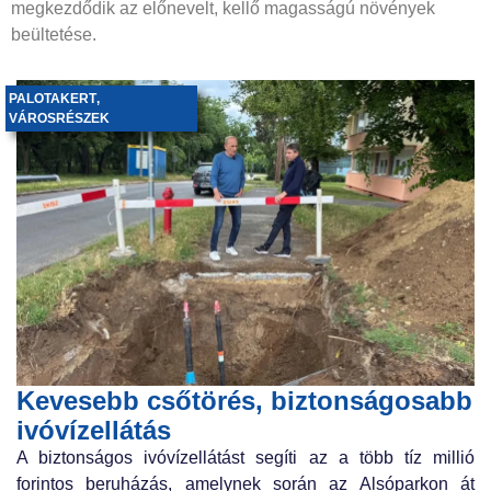
megkezdődik az előnevelt, kellő magasságú növények
beültetése.
PALOTAKERT
,
VÁROSRÉSZEK
Kevesebb csőtörés, biztonságosabb
ivóvízellátás
A biztonságos ivóvízellátást segíti az a több tíz millió
forintos beruházás, amelynek során az Alsóparkon át