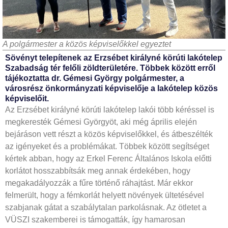
A polgármester a közös képviselőkkel egyeztet
Sövényt telepítenek az Erzsébet királyné körúti lakótelep
Szabadság tér felőli zöldterületére. Többek között erről
tájékoztatta dr. Gémesi György polgármester, a
városrész önkormányzati képviselője a lakótelep közös
képviselőit.
Az Erzsébet királyné körúti lakótelep lakói több kéréssel is
megkeresték Gémesi Györgyöt, aki még április elején
bejáráson vett részt a közös képviselőkkel, és átbeszélték
az igényeket és a problémákat. Többek között segítséget
kértek abban, hogy az Erkel Ferenc Általános Iskola előtti
korlátot hosszabbítsák meg annak érdekében, hogy
megakadályozzák a fűre történő ráhajtást. Már ekkor
felmerült, hogy a fémkorlát helyett növények ültetésével
szabjanak gátat a szabálytalan parkolásnak. Az ötletet a
VÜSZI szakemberei is támogatták, így hamarosan