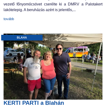
vezető főnyomócsövet cserélte ki a DMRV a Palotakert
lakótelepig. A beruházás azért is jelentős,...
tovább
BLAHA
KERTI PARTI a Blahán