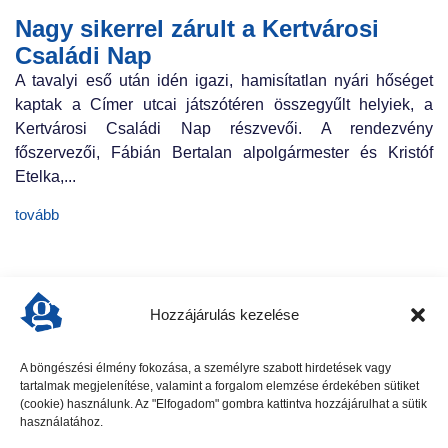
Nagy sikerrel zárult a Kertvárosi
Családi Nap
A tavalyi eső után idén igazi, hamisítatlan nyári hőséget
kaptak a Címer utcai játszótéren összegyűlt helyiek, a
Kertvárosi Családi Nap részvevői. A rendezvény
főszervezői, Fábián Bertalan alpolgármester és Kristóf
Etelka,...
tovább
Hozzájárulás kezelése
A böngészési élmény fokozása, a személyre szabott hirdetések vagy
tartalmak megjelenítése, valamint a forgalom elemzése érdekében sütiket
előző cikk
következő cikk
(cookie) használunk. Az "Elfogadom" gombra kattintva hozzájárulhat a sütik
használatához.