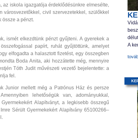
a, az iskola igazgatója érdeklődésünkre elmesélte,
 városvezetőkkel, civil szervezetekkel, szülőkkel
KE
k össze a pénzt.
Vidá
besz
délu
nk, ismét elkezdtünk pénzt gyűjteni. A gyerekek a
A ker
 összefogással papírt, ruhát gyűjtöttünk, amelyet
 hogy elfogadta a halasztott fizetést, egy összegben
tová
– mondta Boda Anita, aki hozzátette még, mennyire
tjén Tóth Judit művészeti vezető bejelentette: a
lja fel.
KE
nk Junior mellett még a Patrónus Ház és persze
 Amennyiben lehetőségük van, adományukkal,
 Gyermekekért Alapítványt, a legkisebb összegű
h Imre Sérült Gyermekekért Alapítvány 65100266–
l.