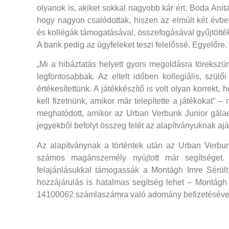
olyanok is, akiket sokkal nagyobb kár ért. Boda Anit
hogy nagyon csalódottak, hiszen az elmúlt két évben
és kollégák támogatásával, összefogásával gyűjtötté
A bank pedig az ügyfeleket teszi felelőssé. Egyelőre.
„Mi a hibáztatás helyett gyors megoldásra törekszü
legfontosabbak. Az eltelt időben kollegiális, szülői
értékesítettünk. A játékkészítő is volt olyan korrekt,
kell fizetnünk, amikor már telepítette a játékokat” 
meghatódott, amikor az Urban Verbunk Junior gálaes
jegyekből befolyt összeg felét az alapítványuknak aján
Az alapítványnak a történtek után az Urban Verbu
számos magánszemély nyújtott már segítséget.
felajánlásukkal támogassák a Montágh Imre Sérült
hozzájárulás is hatalmas segítség lehet – Montág
14100062 számlaszámra való adomány befizetéséve