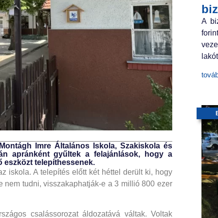
bi
A bi
fori
veze
lakót
tová
Montágh Imre Általános Iskola, Szakiskola és
ján apránként gyűltek a felajánlások, hogy a
ő eszközt telepíthessenek.
 iskola. A telepítés előtt két héttel derült ki, hogy
e nem tudni, visszakaphatják-e a 3 millió 800 ezer
rszágos csalássorozat áldozatává váltak. Voltak