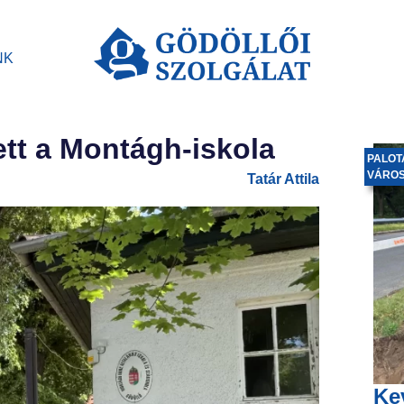
NK
ett a Montágh-iskola
PALOT
VÁRO
Tatár Attila
Ke