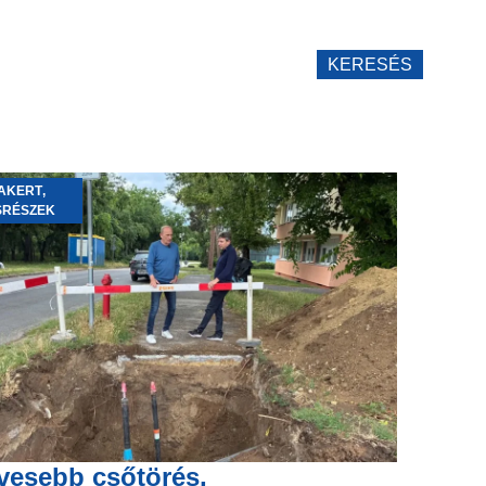
KERESÉS
AKERT
,
SRÉSZEK
vesebb csőtörés,