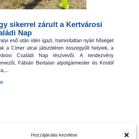
y sikerrel zárult a Kertvárosi
aládi Nap
valyi eső után idén igazi, hamisítatlan nyári hőséget
ak a Címer utcai játszótéren összegyűlt helyiek, a
tvárosi Családi Nap részvevői. A rendezvény
ervezői, Fábián Bertalan alpolgármester és Kristóf
a,...
bb
Hozzájárulás kezelése