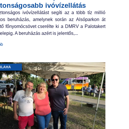
ztonságosabb ivóvízellátás
ztonságos ivóvízellátást segíti az a több tíz millió
ntos beruházás, amelynek során az Alsóparkon át
tő főnyomócsövet cserélte ki a DMRV a Palotakert
elepig. A beruházás azért is jelentős,...
bb
BLAHA