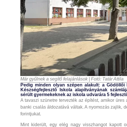
Már gyűlnek a segítő felajánlások | Fotó: Tatár Attila
Pedig minden olyan szépen alakult: a Gödöllői 
Készségfejlesztő Iskola alapítványának számlá
sérült gyermekeknek az iskola udvarára 5 fejleszt
A tavaszi szünetre tervezték az építést, amikor üres az
banki csalás áldozatává váltak. A nyomozás zajlik, d
forintjukat.
Mint kiderült, egy elég nagy visszhangot kapott o