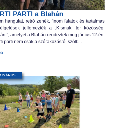
RTI PARTI a Blahán
m hangulat, retró zenék, finom falatok és tartalmas
élgetések jellemezték a „Kismuki tér közösségi
tánt”, amelyet a Blahán rendeztek meg június 12-én.
ti parti nem csak a szórakozásról szólt:...
bb
RTVÁROS