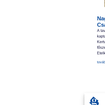
Nag
Cs
A ta
kapt
Ker
fősz
Etelk
tová