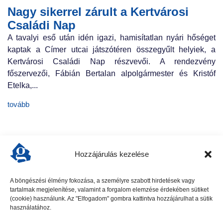
Nagy sikerrel zárult a Kertvárosi
Családi Nap
A tavalyi eső után idén igazi, hamisítatlan nyári hőséget
kaptak a Címer utcai játszótéren összegyűlt helyiek, a
Kertvárosi Családi Nap részvevői. A rendezvény
főszervezői, Fábián Bertalan alpolgármester és Kristóf
Etelka,...
tovább
Hozzájárulás kezelése
A böngészési élmény fokozása, a személyre szabott hirdetések vagy
tartalmak megjelenítése, valamint a forgalom elemzése érdekében sütiket
előző cikk
(cookie) használunk. Az "Elfogadom" gombra kattintva hozzájárulhat a sütik
használatához.