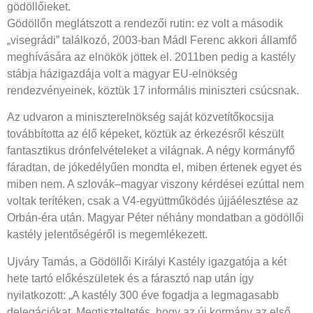
gödöllőieket.
Gödöllőn meglátszott a rendezői rutin: ez volt a második
„visegrádi” találkozó, 2003-ban Mádl Ferenc akkori államfő
meghívására az elnökök jöttek el. 2011ben pedig a kastély
stábja házigazdája volt a magyar EU-elnökség
rendezvényeinek, köztük 17 informális miniszteri csúcsnak.
Az udvaron a miniszterelnökség saját közvetítőkocsija
továbbította az élő képeket, köztük az érkezésről készült
fantasztikus drónfelvételeket a világnak. A négy kormányfő
fáradtan, de jókedélyűen mondta el, miben értenek egyet és
miben nem. A szlovák–magyar viszony kérdései ezúttal nem
voltak terítéken, csak a V4-együttműködés újjáélesztése az
Orbán-éra után. Magyar Péter néhány mondatban a gödöllői
kastély jelentőségéről is megemlékezett.
Ujváry Tamás, a Gödöllői Királyi Kastély igazgatója a két
hete tartó előkészületek és a fárasztó nap után így
nyilatkozott: „A kastély 300 éve fogadja a legmagasabb
delegációkat. Megtiszteltetés, hogy az új kormány az első