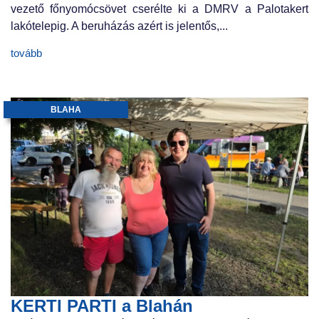
vezető főnyomócsövet cserélte ki a DMRV a Palotakert
lakótelepig. A beruházás azért is jelentős,...
tovább
BLAHA
KERTI PARTI a Blahán