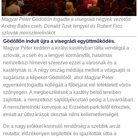
Magyar Péter Gödöllőn fogadta a visegrádi négyek vezetőit:
Andrej Babis cseh, Donald Tusk lengyel és Robert Fico
szlovák miniszterelnököt
Gödöllőn indult újra a visegrádi együttműködés.
Magyar Péter kedden a királyi kastélyban látta vendégül a
szlovák, a cseh és a lengyel kormányfőt, hatalmas
nemzetközi hírnevet szerezve ezzel a városnak és a
kastélynak is. A négy ország médiája mellett a világsajtó is
sugározta a képeket Gödöllőről, ahol Magyar Péter
egyenként fogadta kollégáit a főbejárat elé lefektetett vörös
szőnyegen. A megbeszélések a kastély belső tereiben
zajlottak, a nemzetközi sajtótájékoztató pedig a Lovardában.
A miniszterelnöki konvojok az Erzsébet-park felől érkeztek,
emiatt az útlezárások okoztak némi kellemetlenséget.
De a nagy erőkkel kivonuló rendőrség a szebbik arcát
mutatta: előzékenyen segítették és igazították útba a