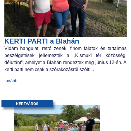
KERTI PARTI a Blahán
Vidám hangulat, retró zenék, finom falatok és tartalmas
beszélgetések jellemezték a „Kismuki tér közösségi
délutánt”, amelyet a Blahán rendeztek meg június 12-én. A
kerti parti nem csak a szórakozásról szólt:...
tovább
KERTVÁROS