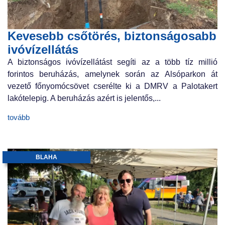
Kevesebb csőtörés, biztonságosabb
ivóvízellátás
A biztonságos ivóvízellátást segíti az a több tíz millió
forintos beruházás, amelynek során az Alsóparkon át
vezető főnyomócsövet cserélte ki a DMRV a Palotakert
lakótelepig. A beruházás azért is jelentős,...
tovább
BLAHA