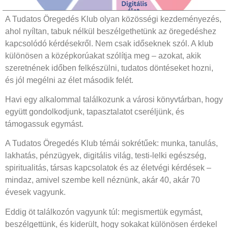
A Tudatos Öregedés Klub olyan közösségi kezdeményezés,
ahol nyíltan, tabuk nélkül beszélgethetünk az öregedéshez
kapcsolódó kérdésekről. Nem csak időseknek szól. A klub
különösen a középkorúakat szólítja meg – azokat, akik
szeretnének időben felkészülni, tudatos döntéseket hozni,
és jól megélni az élet második felét.
Havi egy alkalommal találkozunk a városi könyvtárban, hogy
együtt gondolkodjunk, tapasztalatot cseréljünk, és
támogassuk egymást.
A Tudatos Öregedés Klub témái sokrétűek: munka, tanulás,
lakhatás, pénzügyek, digitális világ, testi-lelki egészség,
spiritualitás, társas kapcsolatok és az életvégi kérdések –
mindaz, amivel szembe kell néznünk, akár 40, akár 70
évesek vagyunk.
Eddig öt találkozón vagyunk túl: megismertük egymást,
beszélgettünk, és kiderült, hogy sokakat különösen érdekel