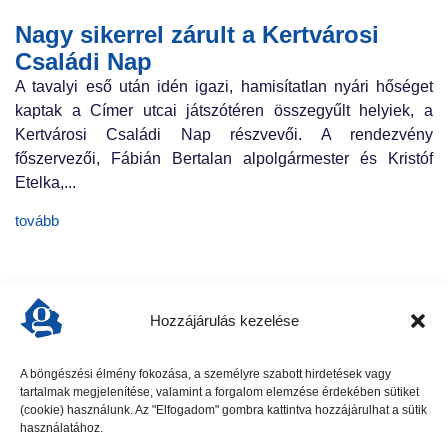
Nagy sikerrel zárult a Kertvárosi
Családi Nap
A tavalyi eső után idén igazi, hamisítatlan nyári hőséget
kaptak a Címer utcai játszótéren összegyűlt helyiek, a
Kertvárosi Családi Nap részvevői. A rendezvény
főszervezői, Fábián Bertalan alpolgármester és Kristóf
Etelka,...
tovább
Hozzájárulás kezelése
A böngészési élmény fokozása, a személyre szabott hirdetések vagy
tartalmak megjelenítése, valamint a forgalom elemzése érdekében sütiket
előző cikk
következő cikk
(cookie) használunk. Az "Elfogadom" gombra kattintva hozzájárulhat a sütik
használatához.