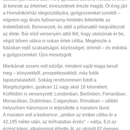
át kereste az értelmet, elveszettnek érezte magát. Öt évig járt
a Honvédkórház idegosztályára, gyógyszereket szedett –
mígnem egy tévés futóverseny-hirdetés felkeltette az
érdeklődését. Benevezett, és attól a pillanattól megváltozott
az élete. Bár első versenyén attól félt, hogy utolsónak ér be,
végül bőven utána is sokan értek célba. Megérezte a
futásban rejlő szabadságot, közösséget, örömöt – és eldobta
a gyógyszereket. Újra mosolygott.
Marikának sosem volt edzője, mindent saját maga tanult
meg – könyvekből, prospektusokból, más futók
tapasztalataiból. Sokáig rendszeresen futott a
Margitszigeten, gyakran 11 vagy akár 16 kilométert.
Külföldön is versenyzett: Londonban, Berlinben, Ferrarában,
Monacóban, Dublinban, Calgaryban, Rómában – utóbbi
helyszínen háromszor is teljesítette a maratoni távot.
A maraton volt a kedvence: „amikor az ember célba ér a
42,195 méter után, az leírhatatlan érzés” – vallja. Ezt az
érzést kilenc alkalommal élhette át, az utolsót 82 évesen,