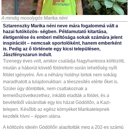
A mindig mosolygós Marika néni
Sztarenszky Marika néni neve mára fogalommá vált a
hazai futóközös­- ségben. Példamutató kitartása,
életigenlése és emberi méltósága sokak számára jelent
inspirációt – nemcsak sportolóként, hanem ember­ként
is. Pedig az ő története egy kicsi településen,
Jászfényszarun indult.
Tizenegy éves volt, amikor családja Nagyhantosra költözött,
miután a háborút követő földreform során lehetőség nyílt
földet igényelni. Ám a néhány holdnyi birtok nem sokáig
maradhatott a tulajdonukban: a téeszesítés elérte őket is.
Szülei úgy döntöttek, nem csatlakoznak a
termelőszövetkezethez, inkább eladták a földet, és a
bevételből vásároltak egy kis házat Gödöllőn, a Kazi-
telepen. Később az egész környéket Marikatelepnek
kezdték hívni – éppen utána.
A költözés idején Gödöllőn alapították meg a 202-es számú