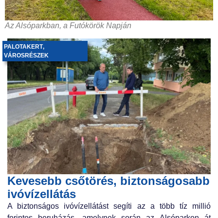
Az Alsóparkban, a Futókörök Napján
PALOTAKERT
,
VÁROSRÉSZEK
Kevesebb csőtörés, biztonságosabb
ivóvízellátás
A biztonságos ivóvízellátást segíti az a több tíz millió
forintos beruházás, amelynek során az Alsóparkon át