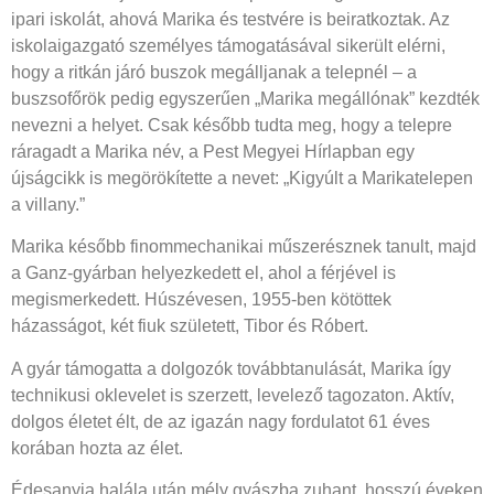
ipari iskolát, ahová Marika és testvére is beiratkoztak. Az
iskolaigazgató személyes támogatásával sikerült elérni,
hogy a ritkán járó buszok megálljanak a telepnél – a
buszsofőrök pedig egyszerűen „Marika megállónak” kezdték
nevezni a helyet. Csak később tudta meg, hogy a telepre
ráragadt a Marika név, a Pest Megyei Hírlapban egy
újságcikk is megörökítette a nevet: „Kigyúlt a Marikatelepen
a villany.”
Marika később finommechanikai műszerésznek tanult, majd
a Ganz-gyárban helyezkedett el, ahol a férjével is
megismerkedett. Húszévesen, 1955-ben kötöttek
házasságot, két fiuk született, Tibor és Róbert.
A gyár támogatta a dolgozók továbbtanulását, Marika így
technikusi oklevelet is szerzett, levelező tagozaton. Aktív,
dolgos életet élt, de az igazán nagy fordulatot 61 éves
korában hozta az élet.
Édesanyja halála után mély gyászba zuhant, hosszú éveken