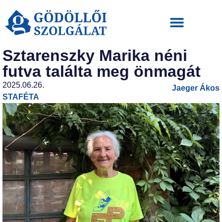
Sztarenszky Marika néni
futva találta meg önmagát
2025.06.26.
Jaeger Ákos
STAFÉTA