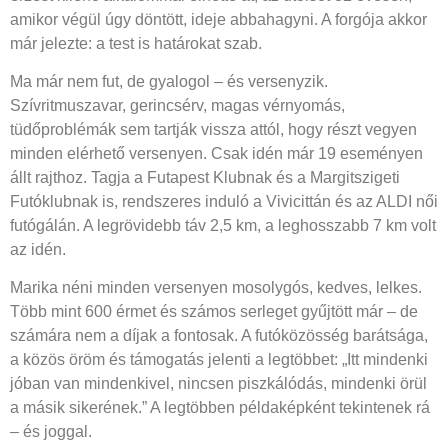
amikor végül úgy döntött, ideje abbahagyni. A forgója akkor
már jelezte: a test is határokat szab.
Ma már nem fut, de gyalogol – és versenyzik.
Szívritmuszavar, gerincsérv, magas vérnyomás,
tüdőproblémák sem tartják vissza attól, hogy részt vegyen
minden elérhető versenyen. Csak idén már 19 eseményen
állt rajthoz. Tagja a Futapest Klubnak és a Margitszigeti
Futóklubnak is, rendszeres induló a Vivicittán és az ALDI női
futógálán. A legrövidebb táv 2,5 km, a leghosszabb 7 km volt
az idén.
Marika néni minden versenyen mosolygós, kedves, lelkes.
Több mint 600 érmet és számos serleget gyűjtött már – de
számára nem a díjak a fontosak. A futóközösség barátsága,
a közös öröm és támogatás jelenti a legtöbbet: „Itt mindenki
jóban van mindenkivel, nincsen piszkálódás, mindenki örül
a másik sikerének.” A legtöbben példaképként tekintenek rá
– és joggal.