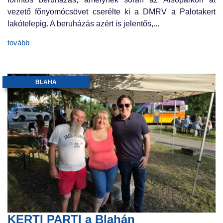
vezető főnyomócsövet cserélte ki a DMRV a Palotakert
lakótelepig. A beruházás azért is jelentős,...
tovább
BLAHA
KERTI PARTI a Blahán