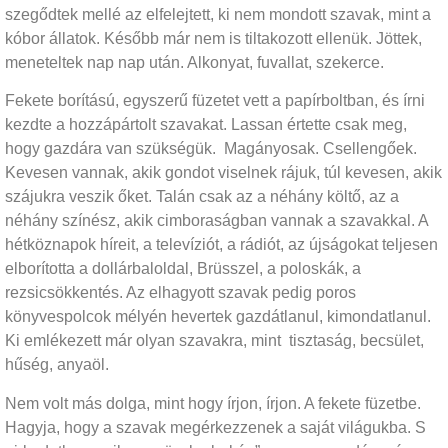
szegődtek mellé az elfelejtett, ki nem mondott szavak, mint a
kóbor állatok. Később már nem is tiltakozott ellenük. Jöttek,
meneteltek nap nap után. Alkonyat, fuvallat, szekerce.
Fekete borítású, egyszerű füzetet vett a papírboltban, és írni
kezdte a hozzápártolt szavakat. Lassan értette csak meg,
hogy gazdára van szükségük. Magányosak. Csellengőek.
Kevesen vannak, akik gondot viselnek rájuk, túl kevesen, akik
szájukra veszik őket. Talán csak az a néhány költő, az a
néhány színész, akik cimboraságban vannak a szavakkal. A
hétköznapok híreit, a televíziót, a rádiót, az újságokat teljesen
elborította a dollárbaloldal, Brüsszel, a poloskák, a
rezsicsökkentés. Az elhagyott szavak pedig poros
könyvespolcok mélyén hevertek gazdátlanul, kimondatlanul.
Ki emlékezett már olyan szavakra, mint tisztaság, becsület,
hűség, anyaöl.
Nem volt más dolga, mint hogy írjon, írjon. A fekete füzetbe.
Hagyja, hogy a szavak megérkezzenek a saját világukba. S