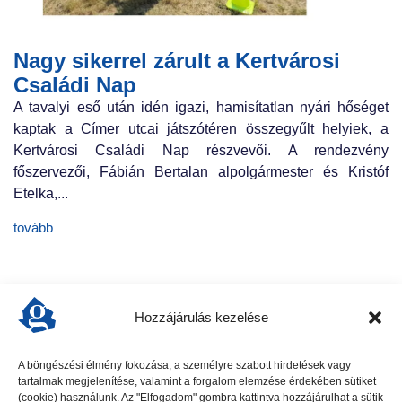
Nagy sikerrel zárult a Kertvárosi
Családi Nap
A tavalyi eső után idén igazi, hamisítatlan nyári hőséget
kaptak a Címer utcai játszótéren összegyűlt helyiek, a
Kertvárosi Családi Nap részvevői. A rendezvény
főszervezői, Fábián Bertalan alpolgármester és Kristóf
Etelka,...
tovább
Hozzájárulás kezelése
A böngészési élmény fokozása, a személyre szabott hirdetések vagy
tartalmak megjelenítése, valamint a forgalom elemzése érdekében sütiket
előző cikk
következő cikk
(cookie) használunk. Az "Elfogadom" gombra kattintva hozzájárulhat a sütik