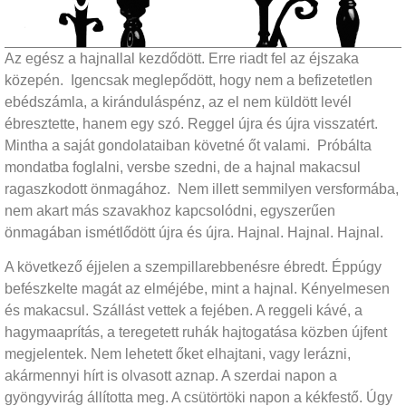
Az egész a hajnallal kezdődött. Erre riadt fel az éjszaka
közepén. Igencsak meglepődött, hogy nem a befizetetlen
ebédszámla, a kiránduláspénz, az el nem küldött levél
ébresztette, hanem egy szó. Reggel újra és újra visszatért.
Mintha a saját gondolataiban követné őt valami. Próbálta
mondatba foglalni, versbe szedni, de a hajnal makacsul
ragaszkodott önmagához. Nem illett semmilyen versformába,
nem akart más szavakhoz kapcsolódni, egyszerűen
önmagában ismétlődött újra és újra. Hajnal. Hajnal. Hajnal.
A következő éjjelen a szempillarebbenésre ébredt. Éppúgy
befészkelte magát az elméjébe, mint a hajnal. Kényelmesen
és makacsul. Szállást vettek a fejében. A reggeli kávé, a
hagymaaprítás, a teregetett ruhák hajtogatása közben újfent
megjelentek. Nem lehetett őket elhajtani, vagy lerázni,
akármennyi hírt is olvasott aznap. A szerdai napon a
gyöngyvirág állította meg. A csütörtöki napon a kékfestő. Úgy