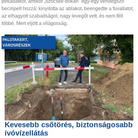
pirkadatkor, amikor „szöcske-bokán” egy-egy vendégszó
beciripelt hozzá: kinyitotta az ablakot, beengedte a fuvallatot,
az elhagyott szabadságot, nagy levegőt vett, és nem félt
többé. Mert eljött a világosság.
PALOTAKERT
,
VÁROSRÉSZEK
Kevesebb csőtörés, biztonságosabb
ivóvízellátás