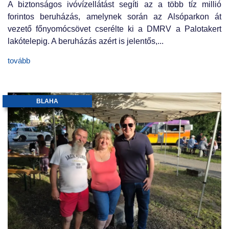
A biztonságos ivóvízellátást segíti az a több tíz millió
forintos beruházás, amelynek során az Alsóparkon át
vezető főnyomócsövet cserélte ki a DMRV a Palotakert
lakótelepig. A beruházás azért is jelentős,...
tovább
BLAHA