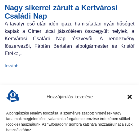
Nagy sikerrel zárult a Kertvárosi
Családi Nap
A tavalyi eső után idén igazi, hamisítatlan nyári hőséget
kaptak a Címer utcai játszótéren összegyűlt helyiek, a
Kertvárosi Családi Nap részvevői. A rendezvény
főszervezői, Fábián Bertalan alpolgármester és Kristóf
Etelka,...
tovább
Hozzájárulás kezelése
A böngészési élmény fokozása, a személyre szabott hirdetések vagy
tartalmak megjelenítése, valamint a forgalom elemzése érdekében sütiket
előző cikk
következő cikk
(cookie) használunk. Az "Elfogadom" gombra kattintva hozzájárulhat a sütik
használatához.