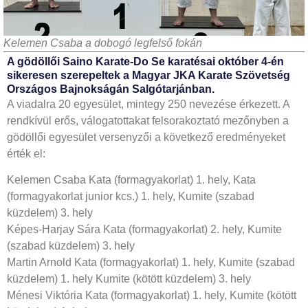
Kelemen Csaba a dobogó legfelső fokán
A gödöllői Saino Karate-Do Se karatésai október 4-én
sikeresen szerepeltek a Magyar JKA Karate Szövetség
Országos Bajnokságán Salgótarjánban.
A viadalra 20 egyesület, mintegy 250 nevezése érkezett. A
rendkívül erős, válogatottakat felsorakoztató mezőnyben a
gödöllői egyesület versenyzői a következő eredményeket
érték el:
Kelemen Csaba Kata (formagyakorlat) 1. hely, Kata
(formagyakorlat junior kcs.) 1. hely, Kumite (szabad
küzdelem) 3. hely
Képes-Harjay Sára Kata (formagyakorlat) 2. hely, Kumite
(szabad küzdelem) 3. hely
Martin Arnold Kata (formagyakorlat) 1. hely, Kumite (szabad
küzdelem) 1. hely Kumite (kötött küzdelem) 3. hely
Ménesi Viktória Kata (formagyakorlat) 1. hely, Kumite (kötött