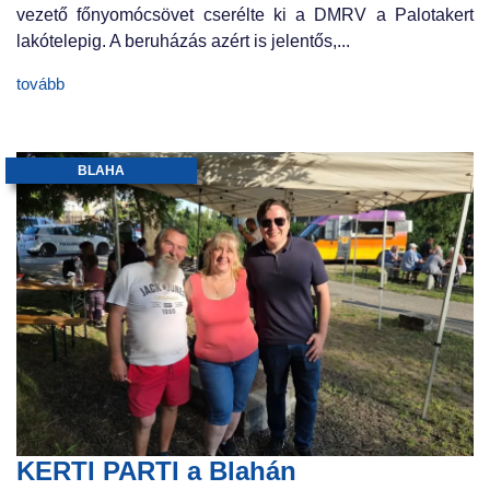
vezető főnyomócsövet cserélte ki a DMRV a Palotakert
lakótelepig. A beruházás azért is jelentős,...
tovább
BLAHA
KERTI PARTI a Blahán