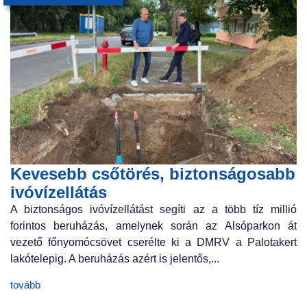
Kevesebb csőtörés, biztonságosabb
ivóvízellátás
A biztonságos ivóvízellátást segíti az a több tíz millió
forintos beruházás, amelynek során az Alsóparkon át
vezető főnyomócsövet cserélte ki a DMRV a Palotakert
lakótelepig. A beruházás azért is jelentős,...
tovább