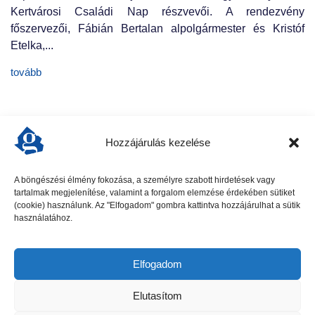
Kertvárosi Családi Nap részvevői. A rendezvény
főszervezői, Fábián Bertalan alpolgármester és Kristóf
Etelka,...
tovább
Hozzájárulás kezelése
A böngészési élmény fokozása, a személyre szabott hirdetések vagy
tartalmak megjelenítése, valamint a forgalom elemzése érdekében sütiket
előző cikk
következő cikk
(cookie) használunk. Az "Elfogadom" gombra kattintva hozzájárulhat a sütik
használatához.
Elfogadom
Elutasítom