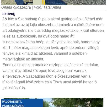
Újfajta okoszebra | Fotó: Tatár Attila
szoveg
Jó hír:
a Szabadság út palotakerti gyalogosátkelőjénél már
üzemel az az új fajta okoszebra, aminek a működésére nem
árt odafigyelni, mert az eddig megszokottaktól kicsit eltérően
jelez az autósoknak, ha gyalogos halad át.
Itt nem az aszfaltba beépített fények villognak, hanem egy
kb. 1 méter magas oszlopon lévő, apró, de erősen villogó
fények jelzik majd az átkelést, valamint a sötétben
megvilágítják az úttestet.
Ennek az okoszebrának az oszlopai az úttest két oldalán,
valamint az úttest közepén lévő „szigeten” vannak
elhelyezve. A Szabadság úton előkészületben van a
tűzoltóságnál lévő zebra és a Tisza utcai átkelő hasonló
„okosítása” is.
PALOTAKERT
,
VÁROSRÉSZEK