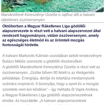
Mandevillené Keresztényi Gizella is rajthoz állt a hatvani
rákellenes úszóversenyen
Októberben a Magyar Rákellenes Liga gödöllői
alapszervezete is részt vett a hatvani alapszervezet által
rendezett hagyományos, vidám úszóversenyen, amely
az egészséges életmód és az örömteli mozgás
fontosságát hirdette.
A hatvani Markovits Kálmán uszodában tartott rendezvényre
Balázs Miklós szervezte a gödöllői résztvevőket.
A gödöllői Mandevillené Keresztényi Gizella is részt vett az
úszóversenyen. „Gizike bőven 80 felett is az életigenlés
példaképe. Energiája, derűje és kitartása mindannyiunk
számára inspiráció, ő bizonyítja, hogy a sport és a mozgás
szeretete nem kor kérdése” – így méltatta őt Vajek Andrea,
a Magyar Rákellenes Liga gödöllői alapszervezetének
elnöke, és hozzátette: „A hatvani alapszervezetnek