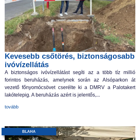
Kevesebb csőtörés, biztonságosabb
ivóvízellátás
A biztonságos ivóvízellátást segíti az a több tíz millió
forintos beruházás, amelynek során az Alsóparkon át
vezető főnyomócsövet cserélte ki a DMRV a Palotakert
lakótelepig. A beruházás azért is jelentős,...
tovább
BLAHA