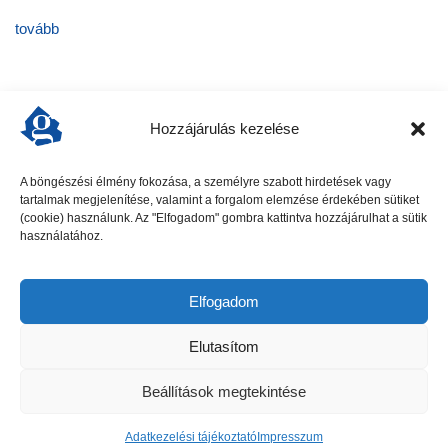
tovább
Hozzájárulás kezelése
A böngészési élmény fokozása, a személyre szabott hirdetések vagy
tartalmak megjelenítése, valamint a forgalom elemzése érdekében sütiket
előző cikk
következő cikk
(cookie) használunk. Az "Elfogadom" gombra kattintva hozzájárulhat a sütik
használatához.
Elfogadom
Elutasítom
Beállítások megtekintése
Gödöllői Szolgálat - Minden jog fenntartva
Adatkezelési tájékoztató
Impresszum
Hirdetési ajánlat
Adatkezelési tájékoztató
Impresszum
Kapcsolat