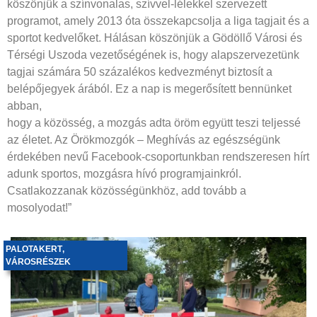
köszönjük a színvonalas, szívvel-lélekkel szervezett
programot, amely 2013 óta összekapcsolja a liga tagjait és a
sportot kedvelőket. Hálásan köszönjük a Gödöllő Városi és
Térségi Uszoda vezetőségének is, hogy alapszervezetünk
tagjai számára 50 százalékos kedvezményt biztosít a
belépőjegyek árából. Ez a nap is megerősített bennünket
abban,
hogy a közösség, a mozgás adta öröm együtt teszi teljessé
az életet. Az Örökmozgók – Meghívás az egészségünk
érdekében nevű Facebook-csoportunkban rendszeresen hírt
adunk sportos, mozgásra hívó programjainkról.
Csatlakozzanak közösségünkhöz, add tovább a
mosolyodat!”
PALOTAKERT
,
VÁROSRÉSZEK