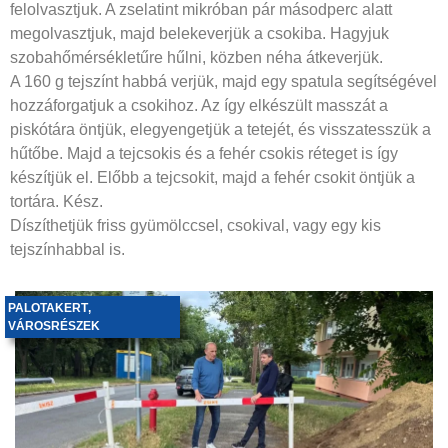
felolvasztjuk. A zselatint mikróban pár másodperc alatt
megolvasztjuk, majd belekeverjük a csokiba. Hagyjuk
szobahőmérsékletűre hűlni, közben néha átkeverjük.
A 160 g tejszínt habbá verjük, majd egy spatula segítségével
hozzáforgatjuk a csokihoz. Az így elkészült masszát a
piskótára öntjük, elegyengetjük a tetejét, és visszatesszük a
hűtőbe. Majd a tejcsokis és a fehér csokis réteget is így
készítjük el. Előbb a tejcsokit, majd a fehér csokit öntjük a
tortára. Kész.
Díszíthetjük friss gyümölccsel, csokival, vagy egy kis
tejszínhabbal is.
PALOTAKERT
,
VÁROSRÉSZEK