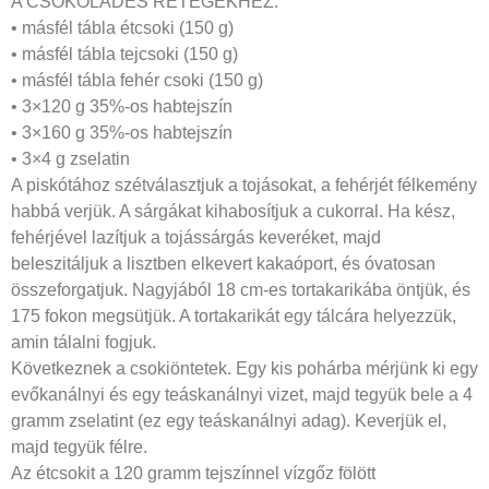
A CSOKOLÁDÉS RÉTEGEKHEZ:
• másfél tábla étcsoki (150 g)
• másfél tábla tejcsoki (150 g)
• másfél tábla fehér csoki (150 g)
• 3×120 g 35%-os habtejszín
• 3×160 g 35%-os habtejszín
• 3×4 g zselatin
A piskótához szétválasztjuk a tojásokat, a fehérjét félkemény
habbá verjük. A sárgákat kihabosítjuk a cukorral. Ha kész,
fehérjével lazítjuk a tojássárgás keveréket, majd
beleszitáljuk a lisztben elkevert kakaóport, és óvatosan
összeforgatjuk. Nagyjából 18 cm-es tortakarikába öntjük, és
175 fokon megsütjük. A tortakarikát egy tálcára helyezzük,
amin tálalni fogjuk.
Következnek a csokiöntetek. Egy kis pohárba mérjünk ki egy
evőkanálnyi és egy teáskanálnyi vizet, majd tegyük bele a 4
gramm zselatint (ez egy teáskanálnyi adag). Keverjük el,
majd tegyük félre.
Az étcsokit a 120 gramm tejszínnel vízgőz fölött