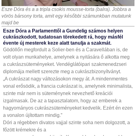
Esze Dóra és a a tripla csokis mousse-torta (balra). Jobbra a
vörös bársony torta, amit egy későbbi számunkban mutatunk
majd be
Esze Dóra a Parlamenttől a Gundelig számos helyen
cukrászkodott, tudatosan törekedett rá, hogy másfél
évente új mesterek keze alatt tanulja a szakmát.
Gödöllőn megfordult a Solier-ben és a Caravellában is, de
volt olyan munkahelye, amelynek a nyitására ő alkotta meg
a cukrászsüteményeket. Vendéglátóipari szakmenedzseri
diplomája mellett szerezte meg a cukrászbizonyítványt.
„A cukrászat nagy változásokon megy át. A mindenmentes
vonal erősödik, a francia cukrászat is, amelynek minimalista,
szinte már nem is süteménynek nevezhető kreációi
izgalmasak. De az a tapasztalatom, hogy az emberek a
hagyományos cukrászsüteményeket kedvelik. Ezért én ezen
a vonalon újítottam mindig.”
Dóri a régebben divatos vajjal szinte soha nem dolgozott, a
főzött krémekre és a