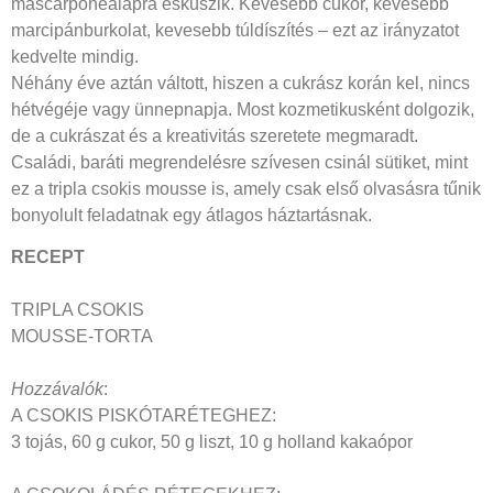
mascarponealapra esküszik. Kevesebb cukor, kevesebb
marcipánburkolat, kevesebb túldíszítés – ezt az irányzatot
kedvelte mindig.
Néhány éve aztán váltott, hiszen a cukrász korán kel, nincs
hétvégéje vagy ünnepnapja. Most kozmetikusként dolgozik,
de a cukrászat és a kreativitás szeretete megmaradt.
Családi, baráti megrendelésre szívesen csinál sütiket, mint
ez a tripla csokis mousse is, amely csak első olvasásra tűnik
bonyolult feladatnak egy átlagos háztartásnak.
RECEPT
TRIPLA CSOKIS
MOUSSE-TORTA
Hozzávalók
:
A CSOKIS PISKÓTARÉTEGHEZ:
3 tojás, 60 g cukor, 50 g liszt, 10 g holland kakaópor