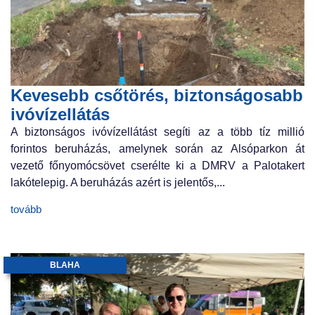
Kevesebb csőtörés, biztonságosabb
ivóvízellátás
A biztonságos ivóvízellátást segíti az a több tíz millió
forintos beruházás, amelynek során az Alsóparkon át
vezető főnyomócsövet cserélte ki a DMRV a Palotakert
lakótelepig. A beruházás azért is jelentős,...
tovább
BLAHA