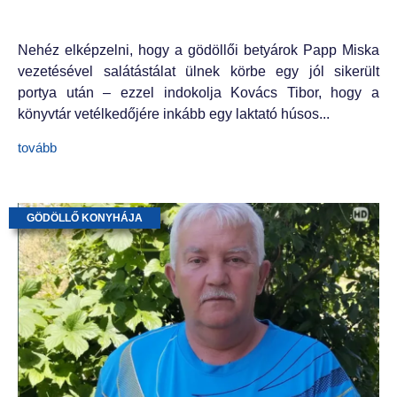
Nehéz elképzelni, hogy a gödöllői betyárok Papp Miska
vezetésével salátástálat ülnek körbe egy jól sikerült
portya után – ezzel indokolja Kovács Tibor, hogy a
könyvtár vetélkedőjére inkább egy laktató húsos...
tovább
GÖDÖLLŐ KONYHÁJA