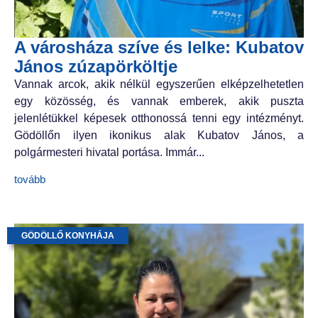
A városháza szíve és lelke: Kubatov
János zúzapörköltje
Vannak arcok, akik nélkül egyszerűen elképzelhetetlen
egy közösség, és vannak emberek, akik puszta
jelenlétükkel képesek otthonossá tenni egy intézményt.
Gödöllőn ilyen ikonikus alak Kubatov János, a
polgármesteri hivatal portása. Immár...
tovább
GÖDÖLLŐ KONYHÁJA