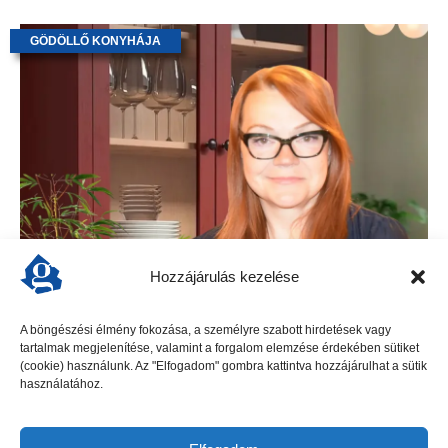
GÖDÖLLŐ KONYHÁJA
Hozzájárulás kezelése
Tejszínes tészta nemzetközi módra
A böngészési élmény fokozása, a személyre szabott hirdetések vagy
tartalmak megjelenítése, valamint a forgalom elemzése érdekében sütiket
„Leginkább hétvégén főzök, és szeretek a hűtőben
(cookie) használunk. Az "Elfogadom" gombra kattintva hozzájárulhat a sütik
használatához.
találtakból összeállítani finomságot” – mondja Simon
Edina, a polgármesteri hivatal munkatársa, aki ezúttal egy
spenótos, sajtos, baconös tésztás ételt készített el