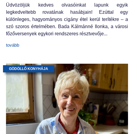
Üdvözöljük kedves olvasóinkat lapunk egyik
legkedveltebb rovatának hasábjain! Ezúttal egy
különleges, hagyományos cigány étel kerül terítékre – a
szó szoros értelmében. Bada Kálmánné Ilonka, a városi
főzőversenyek egykori rendszeres résztvevője...
tovább
GÖDÖLLŐ KONYHÁJA