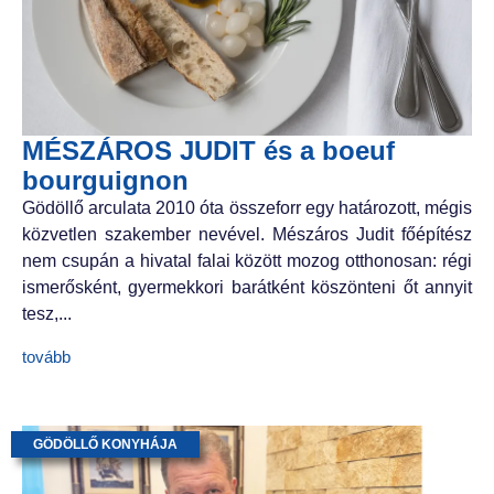
MÉSZÁROS JUDIT és a boeuf
bourguignon
Gödöllő arculata 2010 óta összeforr egy határozott, mégis
közvetlen szakember nevével. Mészáros Judit főépítész
nem csupán a hivatal falai között mozog otthonosan: régi
ismerősként, gyermekkori barátként köszönteni őt annyit
tesz,...
tovább
GÖDÖLLŐ KONYHÁJA