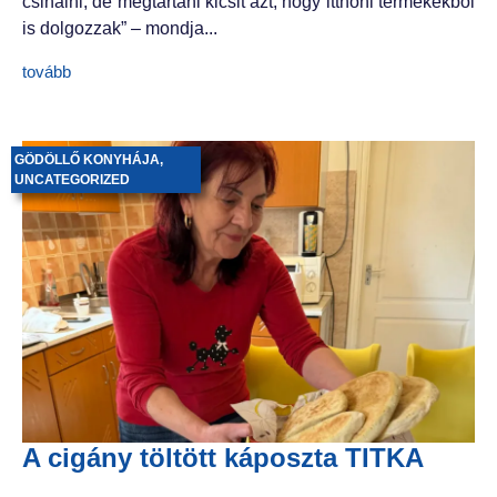
csinálni, de megtartani kicsit azt, hogy itthoni termékekből
is dolgozzak” – mondja...
tovább
GÖDÖLLŐ KONYHÁJA
,
UNCATEGORIZED
A cigány töltött káposzta TITKA