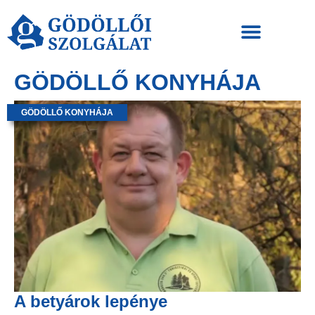
GÖDÖLLŐ KONYHÁJA
GÖDÖLLŐ KONYHÁJA
A betyárok lepénye