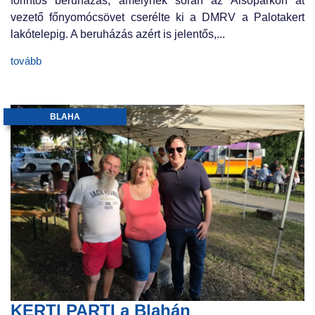
forintos beruházás, amelynek során az Alsóparkon át
vezető főnyomócsövet cserélte ki a DMRV a Palotakert
lakótelepig. A beruházás azért is jelentős,...
tovább
BLAHA
KERTI PARTI a Blahán