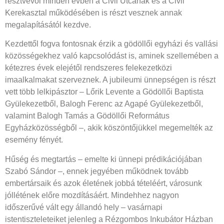
résztvevői minden évben a Civil Utcának és a Civil
Kerekasztal működésében is részt vesznek annak
megalapításától kezdve.
Kezdettől fogva fontosnak érzik a gödöllői egyházi és vallási
közösségekhez való kapcsolódást is, aminek szellemében a
kétezres évek elejétől rendszeres felekezetközi
imaalkalmakat szerveznek. A jubileumi ünnepségen is részt
vett több lelkipásztor – Lőrik Levente a Gödöllői Baptista
Gyülekezetből, Balogh Ferenc az Agapé Gyülekezetből,
valamint Balogh Tamás a Gödöllői Református
Egyházközösségből –, akik köszöntőjükkel megemelték az
esemény fényét.
Hűség és megtartás – emelte ki ünnepi prédikációjában
Szabó Sándor –, ennek jegyében működnek tovább
embertársaik és azok életének jobbá tételéért, városunk
jóllétének előre mozdításáért. Mindehhez nagyon
időszerűvé vált egy állandó hely – vasárnapi
istentiszteleteiket jelenleg a Rézgombos Inkubátor Házban