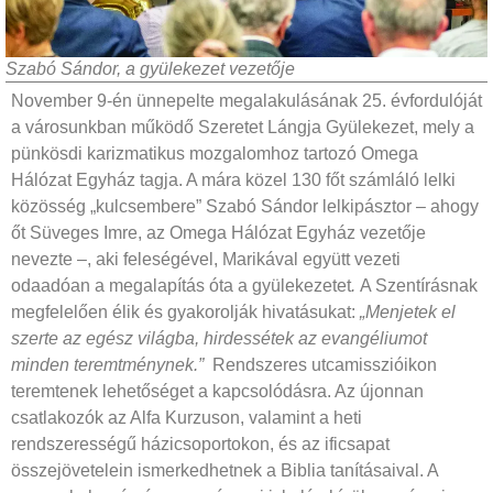
Szabó Sándor, a gyülekezet vezetője
November 9-én ünnepelte megalakulásának 25. évfordulóját
a városunkban működő Szeretet Lángja Gyülekezet, mely a
pünkösdi karizmatikus mozgalomhoz tartozó Omega
Hálózat Egyház tagja. A mára közel 130 főt számláló lelki
közösség „kulcsembere” Szabó Sándor lelkipásztor – ahogy
őt Süveges Imre, az Omega Hálózat Egyház vezetője
nevezte –, aki feleségével, Marikával együtt vezeti
odaadóan a megalapítás óta a gyülekezetet
.
A Szentírásnak
megfelelően élik és gyakorolják hivatásukat:
„Menjetek el
szerte az egész világba, hirdessétek az evangéliumot
minden teremtménynek.”
Rendszeres utcamisszióikon
teremtenek lehetőséget a kapcsolódásra. Az újonnan
csatlakozók az Alfa Kurzuson, valamint a heti
rendszerességű házicsoportokon, és az ificsapat
összejövetelein ismerkedhetnek a Biblia tanításaival. A