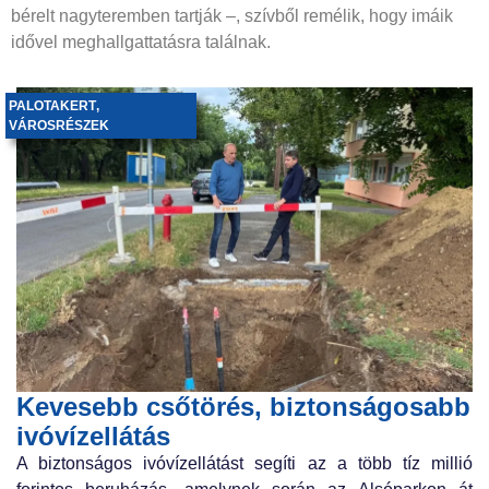
bérelt nagyteremben tartják –, szívből remélik, hogy imáik
idővel meghallgattatásra találnak.
PALOTAKERT
,
VÁROSRÉSZEK
Kevesebb csőtörés, biztonságosabb
ivóvízellátás
A biztonságos ivóvízellátást segíti az a több tíz millió