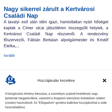
Nagy sikerrel zárult a Kertvárosi
Családi Nap
A tavalyi eső után idén igazi, hamisítatlan nyári hőséget
kaptak a Címer utcai játszótéren összegyűlt helyiek, a
Kertvárosi Családi Nap részvevői. A rendezvény
főszervezői, Fábián Bertalan alpolgármester és Kristóf
Etelka,...
tovább
Hozzájárulás kezelése
A böngészési élmény fokozása, a személyre szabott hirdetések vagy
tartalmak megjelenítése, valamint a forgalom elemzése érdekében sütiket
előző cikk
következő cikk
(cookie) használunk. Az "Elfogadom" gombra kattintva hozzájárulhat a sütik
használatához.