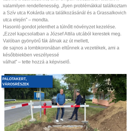
valamilyen rendellenesség. „Ilyen problémákkal találkoztam
a Szív utca Kokárda utca találkozásánál és a Grassalkovich
utca elején” – mondta.
Hasonló gondot jelenthet a túlnőtt növényzet kezelése.
„Ezzel kapcsolatban a József Attila utcából kerestek meg.
Valóban gyönyörű fák állnak az út mellett,
de sajnos a lombkoronában eltűnnek a vezetékek, ami a
későbbiekben veszélyessé
válhat” – tette hozzá a képviselő.
PALOTAKERT
,
VÁROSRÉSZEK