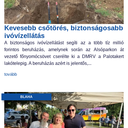
Kevesebb csőtörés, biztonságosabb
ivóvízellátás
A biztonságos ivóvízellátást segíti az a több tíz millió
forintos beruházás, amelynek során az Alsóparkon át
vezető főnyomócsövet cserélte ki a DMRV a Palotakert
lakótelepig. A beruházás azért is jelentős,...
tovább
BLAHA