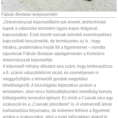
Fábián Bertalan terepszemlén
„Önkormányzati képviselőként sok levelet, telefonhívást
kapok a választási körzetem ügyes-bajos dolgaival
kapcsolatban. Ezek között vannak örömteli eseményekhez
kapcsolódó beszámolók, de természetes az is , hogy
hibákra, problémákra hívják föl a figyelmemet – mondta
lapunknak Fábián Bertalan alpolgármester a Kertváros
önkormányzati képviselője.
A képviselő néhány délutánt arra szánt, hogy körbeautózza
a 8. számú választókörzet utcáit, és személyesen is
meggyőződjön a felmerülő gondok megoldási
lehetőségeiről. A közvilágítás fejlesztése azokon a
területeken, ahol nincs hálózatfejlesztési lehetőség komoly
költségvetési tervezést igényel. Ez érinti a Csanak utca egy
szakaszát és a „Csanaki játszóteret” is. A vízelvezető árkok
karbantartása folyamatos, de érdemes felhívni a figyelmet
azokra a szakaszokra, ahol a nyári időszakban alakult ki