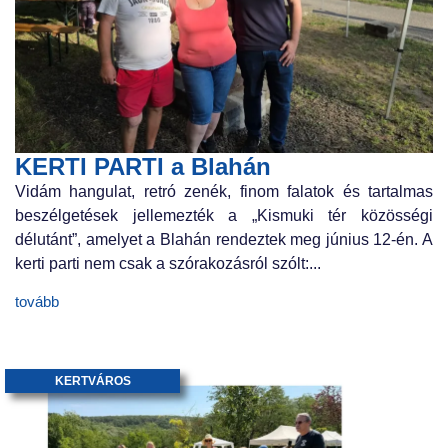
KERTI PARTI a Blahán
Vidám hangulat, retró zenék, finom falatok és tartalmas
beszélgetések jellemezték a „Kismuki tér közösségi
délutánt”, amelyet a Blahán rendeztek meg június 12-én. A
kerti parti nem csak a szórakozásról szólt:...
tovább
KERTVÁROS