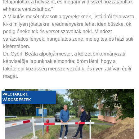
felajánlották a helyszínt, és megannyi dísszel hozzájárultak
ehhez a varázslathoz.”
A Mikulás mesét olvasott a gyerekeknek, listájáról felolvasta,
ki-ki milyen jótettekre, eredményekre lehet idén büszke, ők
pedig énekeltek és verset szavaltak neki. Mindezt
varázslatos fények, hangulatos zene, meleg tea és házi süti
kíséretében.
Dr. Györfi Beáta alpolgármester, a körzet önkormányzati
képviselője lapunknak elmondta: öröm látni, hogy a
lakótelepi közösség megszerveződik, és ilyen aktívan építi
magát.
PALOTAKERT
,
VÁROSRÉSZEK