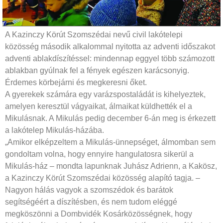
A Kazinczy Körút Szomszédai nevű civil lakótelepi
közösség második alkalommal nyitotta az adventi időszakot
adventi ablakdíszítéssel: mindennap eggyel több számozott
ablakban gyúlnak fel a fények egészen karácsonyig.
Érdemes körbejárni és megkeresni őket.
A gyerekek számára egy varázspostaládát is kihelyeztek,
amelyen keresztül vágyaikat, álmaikat küldhették el a
Mikulásnak. A Mikulás pedig december 6-án meg is érkezett
a lakótelep Mikulás-házába.
„Amikor elképzeltem a Mikulás-ünnepséget, álmomban sem
gondoltam volna, hogy ennyire hangulatosra sikerül a
Mikulás-ház – mondta lapunknak Juhász Adrienn, a Kakösz,
a Kazinczy Körút Szomszédai közösség alapító tagja. –
Nagyon hálás vagyok a szomszédok és barátok
segítségéért a díszítésben, és nem tudom eléggé
megköszönni a Dombvidék Kosárközösségnek, hogy