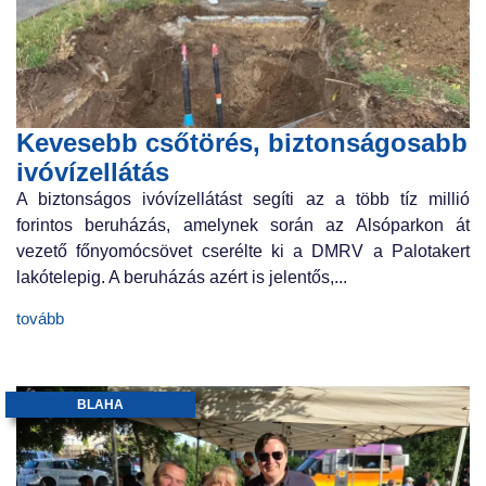
Kevesebb csőtörés, biztonságosabb
ivóvízellátás
A biztonságos ivóvízellátást segíti az a több tíz millió
forintos beruházás, amelynek során az Alsóparkon át
vezető főnyomócsövet cserélte ki a DMRV a Palotakert
lakótelepig. A beruházás azért is jelentős,...
tovább
BLAHA