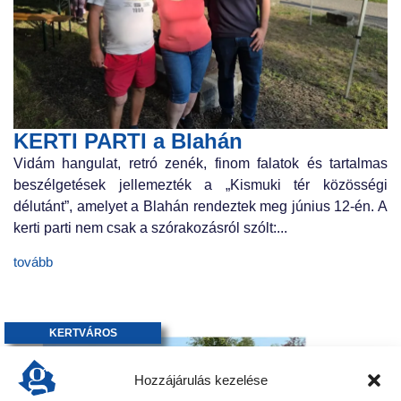
KERTI PARTI a Blahán
Vidám hangulat, retró zenék, finom falatok és tartalmas
beszélgetések jellemezték a „Kismuki tér közösségi
délutánt”, amelyet a Blahán rendeztek meg június 12-én. A
kerti parti nem csak a szórakozásról szólt:...
tovább
KERTVÁROS
Hozzájárulás kezelése