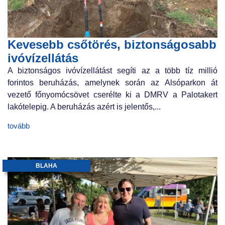
Kevesebb csőtörés, biztonságosabb
ivóvízellátás
A biztonságos ivóvízellátást segíti az a több tíz millió
forintos beruházás, amelynek során az Alsóparkon át
vezető főnyomócsövet cserélte ki a DMRV a Palotakert
lakótelepig. A beruházás azért is jelentős,...
tovább
BLAHA