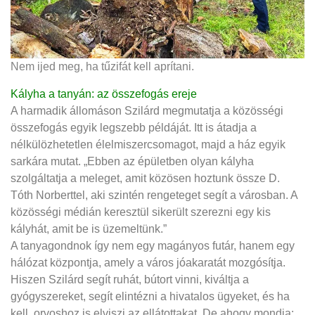
Nem ijed meg, ha tűzifát kell aprítani.
Kályha a tanyán: az összefogás ereje
A harmadik állomáson Szilárd megmutatja a közösségi
összefogás egyik legszebb példáját. Itt is átadja a
nélkülözhetetlen élelmiszercsomagot, majd a ház egyik
sarkára mutat. „Ebben az épületben olyan kályha
szolgáltatja a meleget, amit közösen hoztunk össze D.
Tóth Norberttel, aki szintén rengeteget segít a városban. A
közösségi médián keresztül sikerült szerezni egy kis
kályhát, amit be is üzemeltünk.”
A tanyagondnok így nem egy magányos futár, hanem egy
hálózat központja, amely a város jóakaratát mozgósítja.
Hiszen Szilárd segít ruhát, bútort vinni, kiváltja a
gyógyszereket, segít elintézni a hivatalos ügyeket, és ha
kell, orvoshoz is elviszi az ellátottakat. De ahogy mondja: