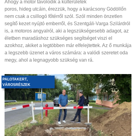
Ahogy a motor távolodik a külterületek
poros, hideg utcáin, érezzük, hogy a karácsony Gödöllőn
nem csak a csillogó főtérről szól. Szól minden önzetlen
segítő kezet nyújtó emberről, és Szentgáli-Varga Szilárdról
is, a motoros angyalról, aki a legszükségesebb adagot, az
életben maradáshoz szükséges segítséget viszi el
azokhoz, akiket a legtöbben már elfelejtettek. Az ő munkája
a legszebb üzenet a város számára: a valódi szeretet oda
megy, ahol a legnagyobb szükség van rá.
PALOTAKERT
,
VÁROSRÉSZEK