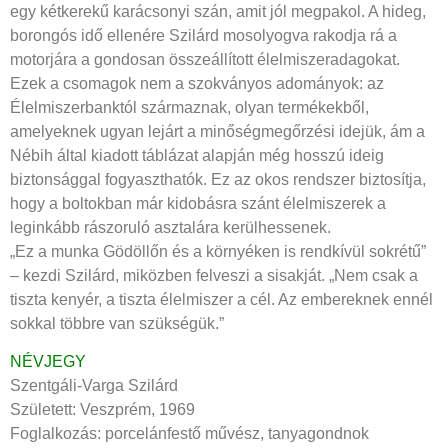
egy kétkerekű karácsonyi szán, amit jól megpakol. A hideg,
borongós idő ellenére Szilárd mosolyogva rakodja rá a
motorjára a gondosan összeállított élelmiszeradagokat.
Ezek a csomagok nem a szokványos adományok: az
Élelmiszerbanktól származnak, olyan termékekből,
amelyeknek ugyan lejárt a minőségmegőrzési idejük, ám a
Nébih által kiadott táblázat alapján még hosszú ideig
biztonsággal fogyaszthatók. Ez az okos rendszer biztosítja,
hogy a boltokban már kidobásra szánt élelmiszerek a
leginkább rászoruló asztalára kerülhessenek.
„Ez a munka Gödöllőn és a környéken is rendkívül sokrétű”
– kezdi Szilárd, miközben felveszi a sisakját. „Nem csak a
tiszta kenyér, a tiszta élelmiszer a cél. Az embereknek ennél
sokkal többre van szükségük.”
NÉVJEGY
Szentgáli-Varga Szilárd
Született: Veszprém, 1969
Foglalkozás: porcelánfestő művész, tanyagondnok