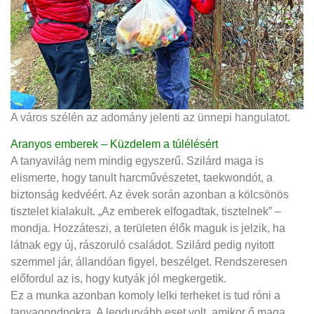
A város szélén az adomány jelenti az ünnepi hangulatot.
Aranyos emberek – Küzdelem a túlélésért
A tanyavilág nem mindig egyszerű. Szilárd maga is
elismerte, hogy tanult harcművészetet, taekwondót, a
biztonság kedvéért. Az évek során azonban a kölcsönös
tisztelet kialakult. „Az emberek elfogadtak, tisztelnek” –
mondja. Hozzáteszi, a területen élők maguk is jelzik, ha
látnak egy új, rászoruló családot. Szilárd pedig nyitott
szemmel jár, állandóan figyel, beszélget. Rendszeresen
előfordul az is, hogy kutyák jól megkergetik.
Ez a munka azonban komoly lelki terheket is tud róni a
tanyagondnokra. A legdurvább eset volt, amikor ő maga