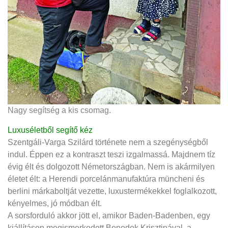
Nagy segítség a kis csomag.
Luxuséletből segítő kéz
Szentgáli-Varga Szilárd története nem a szegénységből
indul. Éppen ez a kontraszt teszi izgalmassá. Majdnem tíz
évig élt és dolgozott Németországban. Nem is akármilyen
életet élt: a Herendi porcelánmanufaktúra müncheni és
berlini márkaboltját vezette, luxustermékekkel foglalkozott,
kényelmes, jó módban élt.
A sorsforduló akkor jött el, amikor Baden-Badenben, egy
kiállításon megismerkedett Benedek Krisztinával, a