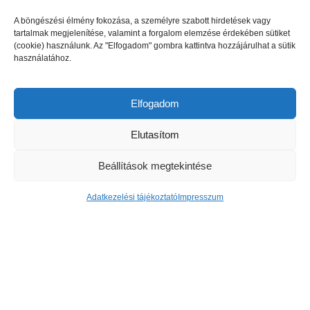
A böngészési élmény fokozása, a személyre szabott hirdetések vagy
tartalmak megjelenítése, valamint a forgalom elemzése érdekében sütiket
(cookie) használunk. Az "Elfogadom" gombra kattintva hozzájárulhat a sütik
használatához.
Elfogadom
Elutasítom
Nagy sikerrel zárult a Kertvárosi
Családi Nap
Beállítások megtekintése
A tavalyi eső után idén igazi, hamisítatlan nyári hőséget
kaptak a Címer utcai játszótéren összegyűlt helyiek, a
Adatkezelési tájékoztató
Impresszum
Kertvárosi Családi Nap részvevői. A rendezvény
főszervezői, Fábián Bertalan alpolgármester és Kristóf
Etelka,...
tovább