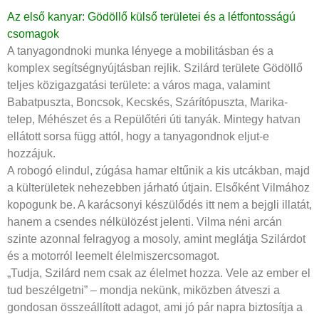
Az első kanyar: Gödöllő külső területei és a létfontosságú
csomagok
A tanyagondnoki munka lényege a mobilitásban és a
komplex segítségnyújtásban rejlik. Szilárd területe Gödöllő
teljes közigazgatási területe: a város maga, valamint
Babatpuszta, Boncsok, Kecskés, Szárítópuszta, Marika-
telep, Méhészet és a Repülőtéri úti tanyák. Mintegy hatvan
ellátott sorsa függ attól, hogy a tanyagondnok eljut-e
hozzájuk.
A robogó elindul, zúgása hamar eltűnik a kis utcákban, majd
a külterületek nehezebben járható útjain. Elsőként Vilmához
kopogunk be. A karácsonyi készülődés itt nem a bejgli illatát,
hanem a csendes nélkülözést jelenti. Vilma néni arcán
szinte azonnal felragyog a mosoly, amint meglátja Szilárdot
és a motorról leemelt élelmiszercsomagot.
„Tudja, Szilárd nem csak az élelmet hozza. Vele az ember el
tud beszélgetni” – mondja nekünk, miközben átveszi a
gondosan összeállított adagot, ami jó pár napra biztosítja a