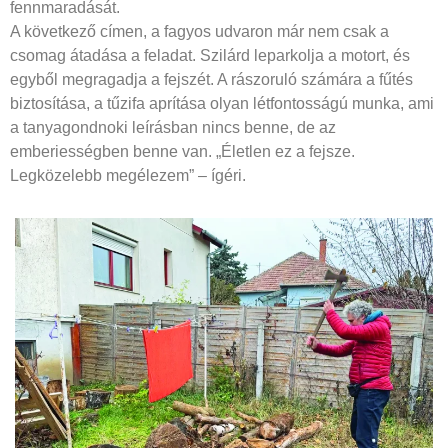
fennmaradását.
A következő címen, a fagyos udvaron már nem csak a
csomag átadása a feladat. Szilárd leparkolja a motort, és
egyből megragadja a fejszét. A rászoruló számára a fűtés
biztosítása, a tűzifa aprítása olyan létfontosságú munka, ami
a tanyagondnoki leírásban nincs benne, de az
emberiességben benne van. „Életlen ez a fejsze.
Legközelebb megélezem” – ígéri.