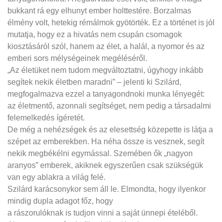
bukkant rá egy elhunyt ember holttestére. Borzalmas
élmény volt, hetekig rémálmok gyötörték. Ez a történet is jól
mutatja, hogy ez a hivatás nem csupán csomagok
kiosztásáról szól, hanem az élet, a halál, a nyomor és az
emberi sors mélységeinek megéléséről.
„Az életüket nem tudom megváltoztatni, úgyhogy inkább
segítek nekik életben maradni” – jelenti ki Szilárd,
megfogalmazva ezzel a tanyagondnoki munka lényegét:
az életmentő, azonnali segítséget, nem pedig a társadalmi
felemelkedés ígéretét.
De még a nehézségek és az elesettség közepette is látja a
szépet az emberekben. Ha néha össze is vesznek, segít
nekik megbékélni egymással. Szemében ők „nagyon
aranyos” emberek, akiknek egyszerűen csak szükségük
van egy ablakra a világ felé.
Szilárd karácsonykor sem áll le. Elmondta, hogy ilyenkor
mindig dupla adagot főz, hogy
a rászorulóknak is tudjon vinni a saját ünnepi ételéből.