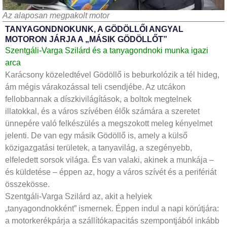
Az alaposan megpakolt motor
TANYAGONDNOKUNK, A GÖDÖLLŐI ANGYAL
MOTORON JÁRJA A „MÁSIK GÖDÖLLŐT”
Szentgáli-Varga Szilárd és a tanyagondnoki munka igazi
arca
Karácsony közeledtével Gödöllő is beburkolózik a tél hideg,
ám mégis várakozással teli csendjébe. Az utcákon
fellobbannak a díszkivilágítások, a boltok megtelnek
illatokkal, és a város szívében élők számára a szeretet
ünnepére való felkészülés a megszokott meleg kényelmet
jelenti. De van egy másik Gödöllő is, amely a külső
közigazgatási területek, a tanyavilág, a szegényebb,
elfeledett sorsok világa. És van valaki, akinek a munkája –
és küldetése – éppen az, hogy a város szívét és a perifériát
összekösse.
Szentgáli-Varga Szilárd az, akit a helyiek
„tanyagondnokként” ismernek. Éppen indul a napi körútjára:
a motorkerékpárja a szállítókapacitás szempontjából inkább