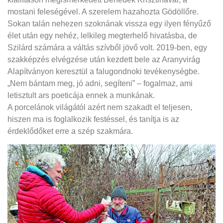
mostani feleségével. A szerelem hazahozta Gödöllőre.
Sokan talán nehezen szoknának vissza egy ilyen fényűző
élet után egy nehéz, lelkileg megterhelő hivatásba, de
Szilárd számára a váltás szívből jövő volt. 2019-ben, egy
szakképzés elvégzése után kezdett bele az Aranyvirág
Alapítványon keresztül a falugondnoki tevékenységbe.
„Nem bántam meg, jó adni, segíteni” – fogalmaz, ami
letisztult ars poeticája ennek a munkának.
A porcelánok világától azért nem szakadt el teljesen,
hiszen ma is foglalkozik festéssel, és tanítja is az
érdeklődőket erre a szép szakmára.