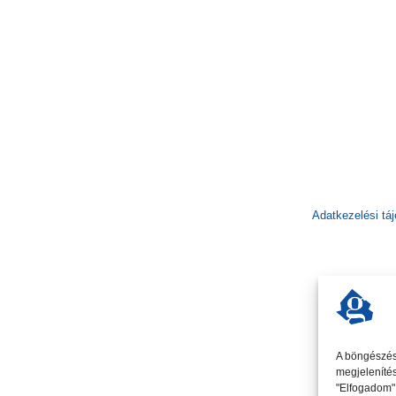
Adatkezelési tá
A böngészési
megjelenítés
"Elfogadom" 