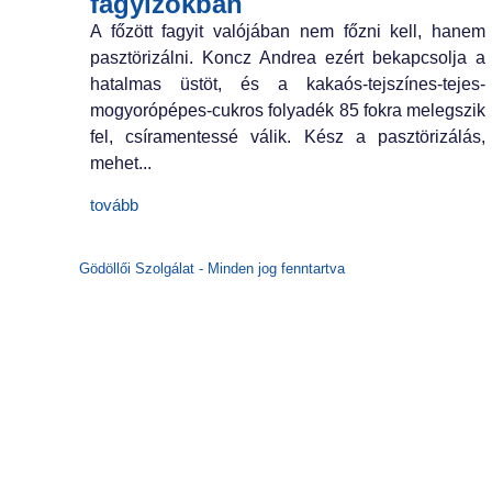
fagyizókban
A főzött fagyit való­jában nem főzni kell, hanem
pasztörizálni. Koncz Andrea ezért bekapcsol­ja a
hatalmas üstöt, és a kakaós-tejszínes-tejes-
mogyorópépes-cukros folyadék 85 fokra melegszik
fel, csíra­mentessé válik. Kész a pasztörizálás,
mehet...
tovább
Gödöllői Szolgálat - Minden jog fenntartva