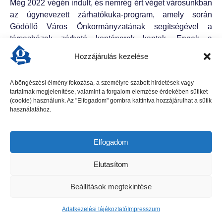
Még 2022 végén indult, és nemrég ért véget városunkban
az úgynevezett zárhatókuka-program, amely során
Gödöllő Város Önkormányzatának segítségével a
társasházak zárható konténerek kaptak. Ennek a
programban utolsóként a Fácán soron...
Hozzájárulás kezelése
tovább
A böngészési élmény fokozása, a személyre szabott hirdetések vagy
tartalmak megjelenítése, valamint a forgalom elemzése érdekében sütiket
Gödöllői Szolgálat - Minden jog fenntartva
(cookie) használunk. Az "Elfogadom" gombra kattintva hozzájárulhat a sütik
Adatkezelési tájékoztató
Impresszum
Hirdetési ajánlat
használatához.
Kapcsolat
Elfogadom
Elutasítom
Beállítások megtekintése
Adatkezelési tájékoztató
Impresszum