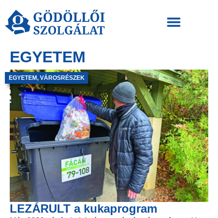
EGYETEM
EGYETEM
,
VÁROSRÉSZEK
LEZÁRULT a kukaprogram