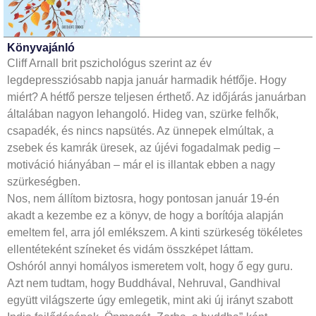
Könyvajánló
Cliff Arnall brit pszichológus szerint az év
legdepressziósabb napja január harmadik hétfője. Hogy
miért? A hétfő persze teljesen érthető. Az időjárás januárban
általában nagyon lehangoló. Hideg van, szürke felhők,
csapadék, és nincs napsütés. Az ünnepek elmúltak, a
zsebek és kamrák üresek, az újévi fogadalmak pedig –
motiváció hiányában – már el is illantak ebben a nagy
szürkeségben.
Nos, nem állítom biztosra, hogy pontosan január 19-én
akadt a kezembe ez a könyv, de hogy a borítója alapján
emeltem fel, arra jól emlékszem. A kinti szürkeség tökéletes
ellentéteként színeket és vidám összképet láttam.
Oshóról annyi homályos ismeretem volt, hogy ő egy guru.
Azt nem tudtam, hogy Buddhával, Nehruval, Gandhival
együtt világszerte úgy emlegetik, mint aki új irányt szabott