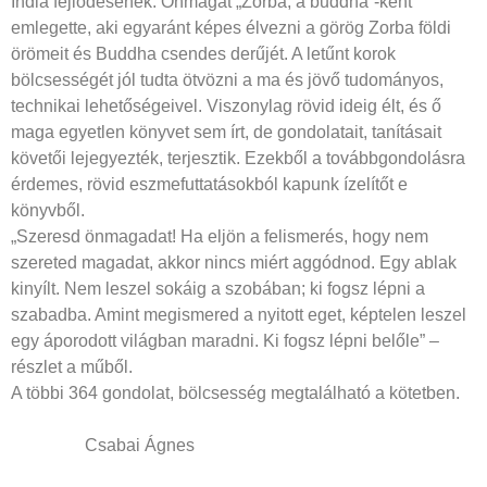
India fejlődésének. Önmagát „Zorba, a buddha”-ként
emlegette, aki egyaránt képes élvezni a görög Zorba földi
örömeit és Buddha csendes derűjét. A letűnt korok
bölcsességét jól tudta ötvözni a ma és jövő tudományos,
technikai lehetőségeivel. Viszonylag rövid ideig élt, és ő
maga egyetlen könyvet sem írt, de gondolatait, tanításait
követői lejegyezték, terjesztik. Ezekből a továbbgondolásra
érdemes, rövid eszmefuttatásokból kapunk ízelítőt e
könyvből.
„Szeresd önmagadat! Ha eljön a felismerés, hogy nem
szereted magadat, akkor nincs miért aggódnod. Egy ablak
kinyílt. Nem leszel sokáig a szobában; ki fogsz lépni a
szabadba. Amint megismered a nyitott eget, képtelen leszel
egy áporodott világban maradni. Ki fogsz lépni belőle” –
részlet a műből.
A többi 364 gondolat, bölcsesség megtalálható a kötetben.
Csabai Ágnes