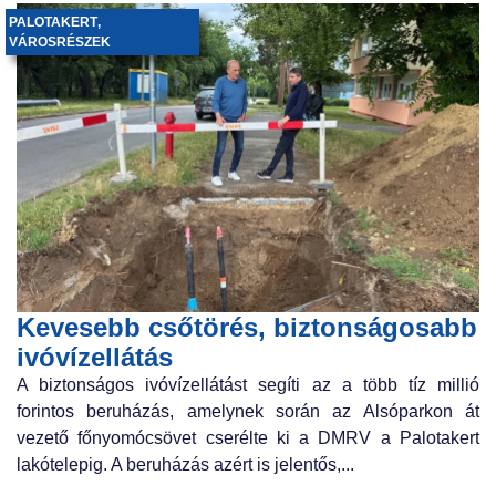
PALOTAKERT
,
VÁROSRÉSZEK
Kevesebb csőtörés, biztonságosabb
ivóvízellátás
A biztonságos ivóvízellátást segíti az a több tíz millió
forintos beruházás, amelynek során az Alsóparkon át
vezető főnyomócsövet cserélte ki a DMRV a Palotakert
lakótelepig. A beruházás azért is jelentős,...