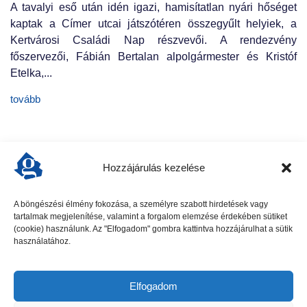
A tavalyi eső után idén igazi, hamisítatlan nyári hőséget
kaptak a Címer utcai játszótéren összegyűlt helyiek, a
Kertvárosi Családi Nap részvevői. A rendezvény
főszervezői, Fábián Bertalan alpolgármester és Kristóf
Etelka,...
tovább
Hozzájárulás kezelése
A böngészési élmény fokozása, a személyre szabott hirdetések vagy
tartalmak megjelenítése, valamint a forgalom elemzése érdekében sütiket
előző cikk
következő cikk
(cookie) használunk. Az "Elfogadom" gombra kattintva hozzájárulhat a sütik
használatához.
Elfogadom