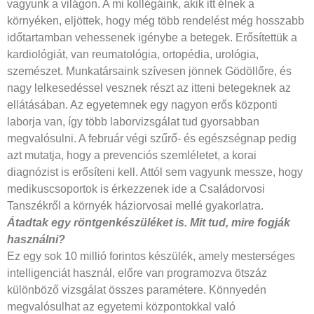
vagyunk a világon. A mi kollégáink, akik itt élnek a
környéken, eljöttek, hogy még több rendelést még hosszabb
időtartamban vehessenek igénybe a betegek. Erősítettük a
kardiológiát, van reumatológia, ortopédia, urológia,
szemészet. Munkatársaink szívesen jönnek Gödöllőre, és
nagy lelkesedéssel vesznek részt az itteni betegeknek az
ellátásában. Az egyetemnek egy nagyon erős központi
laborja van, így több laborvizsgálat tud gyorsabban
megvalósulni. A február végi szűrő- és egészségnap pedig
azt mutatja, hogy a prevenciós szemléletet, a korai
diagnózist is erősíteni kell. Attól sem vagyunk messze, hogy
medikuscsoportok is érkezzenek ide a Családorvosi
Tanszékről a környék háziorvosai mellé gyakorlatra.
Átadtak egy röntgenkészüléket is. Mit tud, mire fogják
használni?
Ez egy sok 10 millió forintos készülék, amely mesterséges
intelligenciát használ, előre van programozva ötszáz
különböző vizsgálat összes paramétere. Könnyedén
megvalósulhat az egyetemi központokkal való