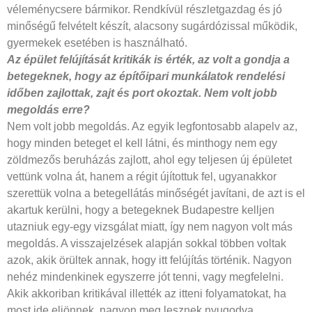
véleménycsere bármikor. Rendkívül részletgazdag és jó
minőségű felvételt készít, alacsony sugárdózissal működik,
gyermekek esetében is használható.
Az épület felújítását kritikák is érték, az volt a gondja a
betegeknek, hogy az építőipari munkálatok rendelési
időben zajlottak, zajt és port okoztak. Nem volt jobb
megoldás erre?
Nem volt jobb megoldás. Az egyik legfontosabb alapelv az,
hogy minden beteget el kell látni, és minthogy nem egy
zöldmezős beruházás zajlott, ahol egy teljesen új épületet
vettünk volna át, hanem a régit újítottuk fel, ugyanakkor
szerettük volna a betegellátás minőségét javítani, de azt is el
akartuk kerülni, hogy a betegeknek Budapestre kelljen
utazniuk egy-egy vizsgálat miatt, így nem nagyon volt más
megoldás. A visszajelzések alapján sokkal többen voltak
azok, akik örültek annak, hogy itt felújítás történik. Nagyon
nehéz mindenkinek egyszerre jót tenni, vagy megfelelni.
Akik akkoriban kritikával illették az itteni folyamatokat, ha
most ide eljönnek, nagyon meg lesznek nyugodva.