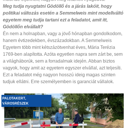
Meg tudja nyugtatni Gödöllő és a járás lakóit, hogy
politikai változás esetén a Semmelweis mint modellváltó
egyetem meg tudja tartani ezt a feladatot, amit itt,
Gödöllőn elvállalt?
Én nem a holnapban, vagy a jövő hónapban gondolkodom,
hanem évtizedekben, évszázadokban. A Semmelweis
Egyetem több mint kétszázötvenhat éves, Mária Terézia
1769-ben alapította. Azóta egyetlen napra sem zárt be, sem
a világháborúk, sem a forradalmak idején. Abban biztos
vagyok, hogy amit az egyetem egyszer elvállal, azt teljesíti.
Ezt a feladatot még nagyon hosszú ideig magas szinten
tudjuk ellátni. Erre személyemben is garanciát vállalok.
PALOTAKERT
,
VÁROSRÉSZEK