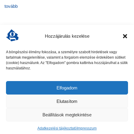
tovább
Hozzájárulás kezelése
A böngészési élmény fokozása, a személyre szabott hirdetések vagy
tartalmak megjelenítése, valamint a forgalom elemzése érdekében sütiket
előző cikk
következő cikk
(cookie) használunk. Az "Elfogadom" gombra kattintva hozzájárulhat a sütik
használatához.
Elfogadom
Elutasítom
Beállítások megtekintése
Gödöllői Szolgálat - Minden jog fenntartva
Adatkezelési tájékoztató
Impresszum
Hirdetési ajánlat
Adatkezelési tájékoztató
Impresszum
Kapcsolat