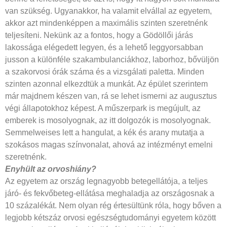
van szükség. Ugyanakkor, ha valamit elvállal az egyetem,
akkor azt mindenképpen a maximális szinten szeretnénk
teljesíteni. Nekünk az a fontos, hogy a Gödöllői járás
lakossága elégedett legyen, és a lehető leggyorsabban
jusson a különféle szakambulanciákhoz, laborhoz, bővüljön
a szakorvosi órák száma és a vizsgálati paletta. Minden
szinten azonnal elkezdtük a munkát. Az épület szerintem
már majdnem készen van, rá se lehet ismerni az augusztus
végi állapotokhoz képest. A műszerpark is megújult, az
emberek is mosolyognak, az itt dolgozók is mosolyognak.
Semmelweises lett a hangulat, a kék és arany mutatja a
szokásos magas színvonalat, ahová az intézményt emelni
szeretnénk.
Enyhült az orvoshiány?
Az egyetem az ország legnagyobb betegellátója, a teljes
járó- és fekvőbeteg-ellátása meghaladja az országosnak a
10 százalékát. Nem olyan rég értesültünk róla, hogy bőven a
legjobb kétszáz orvosi egészségtudományi egyetem között