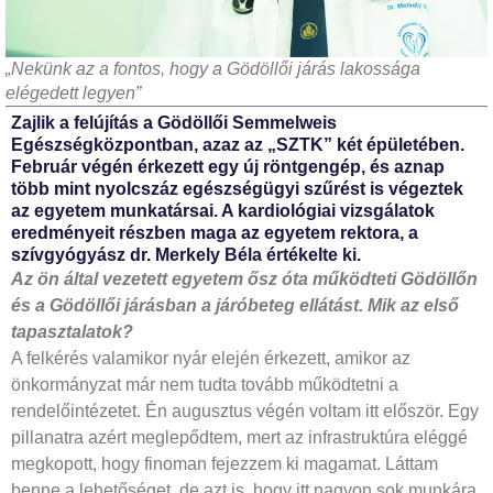
„Nekünk az a fontos, hogy a Gödöllői járás lakossága
elégedett legyen”
Zajlik a felújítás a Gödöllői Semmelweis
Egészségközpontban, azaz az „SZTK” két épületében.
Február végén érkezett egy új röntgengép, és aznap
több mint nyolcszáz egészségügyi szűrést is végeztek
az egyetem munkatársai. A kardiológiai vizsgálatok
eredményeit részben maga az egyetem rektora, a
szívgyógyász dr. Merkely Béla értékelte ki.
Az ön által vezetett egyetem ősz óta működteti Gödöllőn
és a Gödöllői járásban a járóbeteg ellátást. Mik az első
tapasztalatok?
A felkérés valamikor nyár elején érkezett, amikor az
önkormányzat már nem tudta tovább működtetni a
rendelőintézetet. Én augusztus végén voltam itt először. Egy
pillanatra azért meglepődtem, mert az infrastruktúra eléggé
megkopott, hogy finoman fejezzem ki magamat. Láttam
benne a lehetőséget, de azt is, hogy itt nagyon sok munkára