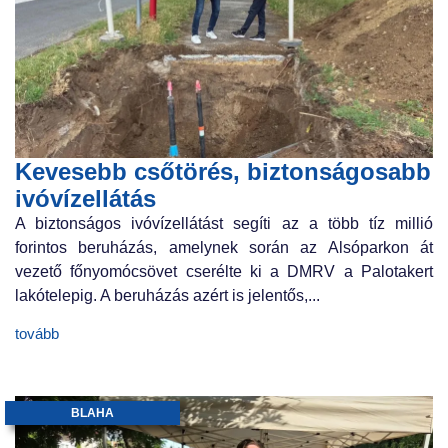
Kevesebb csőtörés, biztonságosabb
ivóvízellátás
A biztonságos ivóvízellátást segíti az a több tíz millió
forintos beruházás, amelynek során az Alsóparkon át
vezető főnyomócsövet cserélte ki a DMRV a Palotakert
lakótelepig. A beruházás azért is jelentős,...
tovább
BLAHA