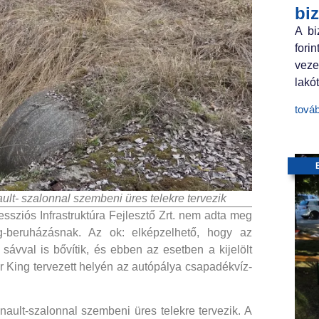
bi
A bi
fori
veze
lakót
tová
ult- szalonnal szembeni üres telekre tervezik
sziós Infrastruktúra Fejlesztő Zrt. nem adta meg
g-beruházásnak. Az ok: elképzelhető, hogy az
sávval is bővítik, és ebben az esetben a kijelölt
er King tervezett helyén az autópálya csapadékvíz-
nault-szalonnal szembeni üres telekre tervezik. A