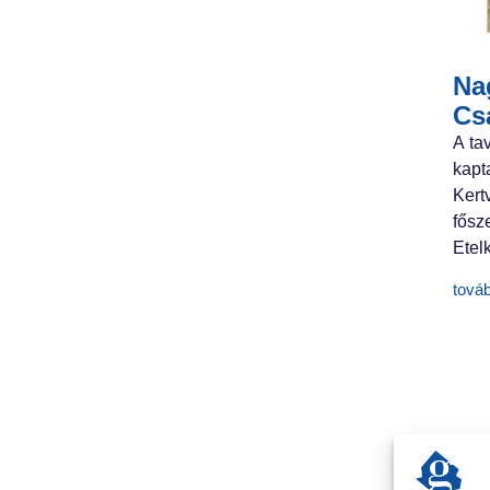
Nag
Cs
A ta
kapt
Ker
fősz
Etelk
tová