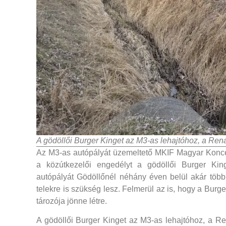
A gödöllői Burger Kinget az M3-as lehajtóhoz, a Rena
Az M3-as autópályát üzemeltető MKIF Magyar Konces
a közútkezelői engedélyt a gödöllői Burger Kin
autópályát Gödöllőnél néhány éven belül akár több 
telekre is szükség lesz. Felmerül az is, hogy a Burg
tározója jönne létre.
A gödöllői Burger Kinget az M3-as lehajtóhoz, a Re