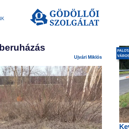
NK
-beruházás
PALOT
VÁRO
Ujvári Miklós
Ke