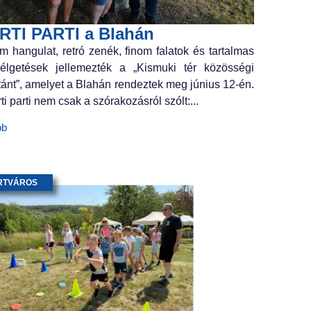
RTI PARTI a Blahán
m hangulat, retró zenék, finom falatok és tartalmas
élgetések jellemezték a „Kismuki tér közösségi
tánt”, amelyet a Blahán rendeztek meg június 12-én.
ti parti nem csak a szórakozásról szólt:...
bb
RTVÁROS