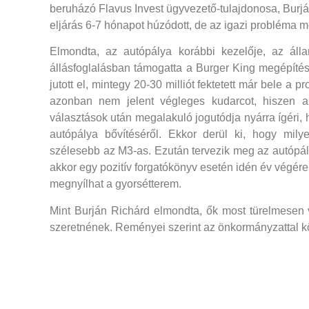
beruházó Flavus Invest ügyvezető-tulajdonosa, Burján 
eljárás 6-7 hónapot húzódott, de az igazi probléma mo
Elmondta, az autópálya korábbi kezelője, az áll
állásfoglalásban támogatta a Burger King megépítésé
jutott el, mintegy 20-30 milliót fektetett már bele a
azonban nem jelent végleges kudarcot, hiszen a
választások után megalakuló jogutódja nyárra ígéri,
autópálya bővítéséről. Ekkor derül ki, hogy mily
szélesebb az M3-as. Ezután tervezik meg az autópál
akkor egy pozitív forgatókönyv esetén idén év végére
megnyílhat a gyorsétterem.
Mint Burján Richárd elmondta, ők most türelmesen
szeretnének. Reményei szerint az önkormányzattal k