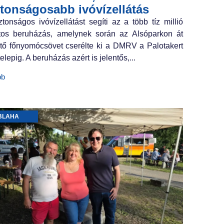
ztonságosabb ivóvízellátás
ztonságos ivóvízellátást segíti az a több tíz millió
ntos beruházás, amelynek során az Alsóparkon át
tő főnyomócsövet cserélte ki a DMRV a Palotakert
elepig. A beruházás azért is jelentős,...
bb
BLAHA