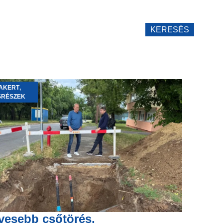
KERESÉS
AKERT
,
SRÉSZEK
vesebb csőtörés,