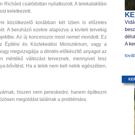
Richárd csalódottan nyilatkozott. A telekalakítási
st keletkezett.
KE
Vidá
ami közútkezelő korábban két ízben is előzetes
besz
t. A beruházó ezekre alapozva a kiviteli tervekig
délu
 projektbe. Az új koncesszor most nemet mondott. Ez
A ker
z Építési és Közlekedési Minisztérium, vagy a
 hogy megvizsgálja a döntés-előkészítő anyagot az
tová
en mértékű változást terveznek, mennyivel lesz
ya-bővítést. Ha a telek nem kell nekik egészében,
KE
 várnak, hiszen nem pereskedni, hanem építkezni
özösen megoldást találnak a problémára.