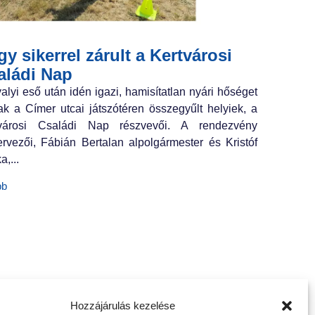
y sikerrel zárult a Kertvárosi
aládi Nap
valyi eső után idén igazi, hamisítatlan nyári hőséget
ak a Címer utcai játszótéren összegyűlt helyiek, a
tvárosi Családi Nap részvevői. A rendezvény
ervezői, Fábián Bertalan alpolgármester és Kristóf
a,...
bb
Hozzájárulás kezelése