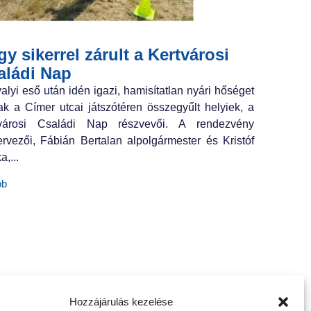
y sikerrel zárult a Kertvárosi
aládi Nap
valyi eső után idén igazi, hamisítatlan nyári hőséget
ak a Címer utcai játszótéren összegyűlt helyiek, a
tvárosi Családi Nap részvevői. A rendezvény
ervezői, Fábián Bertalan alpolgármester és Kristóf
a,...
bb
Hozzájárulás kezelése