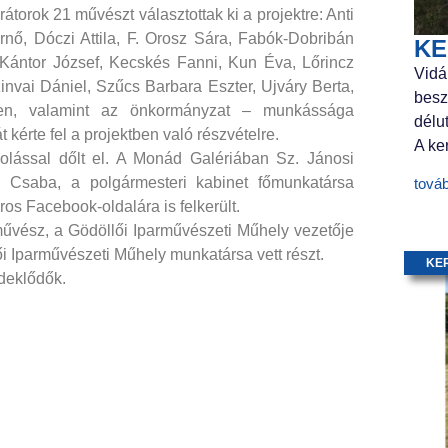
átorok 21 művészt választottak ki a projektre: Anti
nő, Dóczi Attila, F. Orosz Sára, Fabók-Dobribán
KE
 Kántor József, Kecskés Fanni, Kun Éva, Lőrincz
Vidá
nvai Dániel, Szűcs Barbara Eszter, Ujváry Berta,
besz
eken, valamint az önkormányzat – munkássága
délu
kérte fel a projektben való részvételre.
A ker
olással dőlt el. A Monád Galériában Sz. Jánosi
fi Csaba, a polgármesteri kabinet főmunkatársa
tová
ros Facebook-oldalára is felkerült.
művész, a Gödöllői Iparművészeti Műhely vezetője
 Iparművészeti Műhely munkatársa vett részt.
KE
rdeklődők.