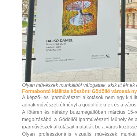
Olyan művészek munkáiból válogattak, akik itt élnek 
Formabontó kiállítás köszönti Gödöllő várossá nyi
A képző- és iparművészeti alkotások nem egy kiáll
adnak művészeti élményt a gödöllőieknek és a város
A főtéren és néhány buszmegállóban március 15-r
megbízásából a Gödöllői Iparművészeti Műhely és 
iparművészek alkotásait mutatják be a város közösség
Olyan professzionális vizuális művészek munkái