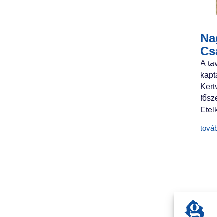
Nag
Cs
A ta
kapt
Ker
fősz
Etelk
tová