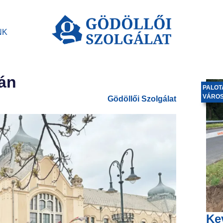
NK
cán
PALOT
VÁRO
Gödöllői Szolgálat
Ke