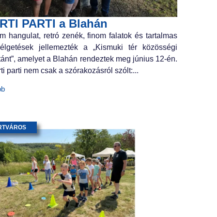
RTI PARTI a Blahán
m hangulat, retró zenék, finom falatok és tartalmas
élgetések jellemezték a „Kismuki tér közösségi
tánt”, amelyet a Blahán rendeztek meg június 12-én.
ti parti nem csak a szórakozásról szólt:...
bb
RTVÁROS