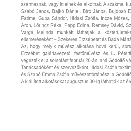
származnak, vagy itt élnek és alkotnak. A szakmai kur
Szabó János, Bajkó Dániel, Bíró János, Bujdosó Er
Fatime, Guba Sándor, Hidasi Zsófia, Incze Mózes,
Áron, Lőrincz Réka, Papp Edina, Remsey Dávid, Szi
Varga Melinda munkáit láthatják a közterület
elismeréseként – Szekeres Erzsébetet és Bada Mártát 
Az, hogy melyik művész alkotása hová kerül, sors
Erzsébet galériavezető, festőművész és L. Péter
végezték el a sorsolást február 20-án, ami Gödöllő vá
Tanácsadóként és szervezőként Hidasi Zsófia textil
és Szabó Emma Zsófia művészettörténész, a Gödöllői
A kiállított alkotásokat augusztus 30-ig láthatják az é