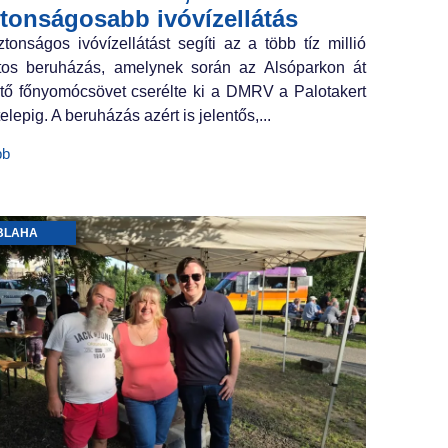
ztonságosabb ivóvízellátás
ztonságos ivóvízellátást segíti az a több tíz millió
ntos beruházás, amelynek során az Alsóparkon át
tő főnyomócsövet cserélte ki a DMRV a Palotakert
elepig. A beruházás azért is jelentős,...
bb
BLAHA