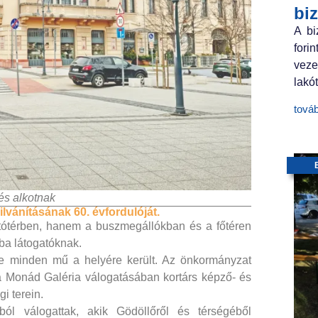
bi
A bi
fori
veze
lakót
tová
és alkotnak
lvánításának 60. évfordulóját.
ítótérben, hanem a buszmegállókban és a főtéren
ba látogatóknak.
e minden mű a helyére került. Az önkormányzat
a Monád Galéria válogatásában kortárs képző- és
i terein.
ból válogattak, akik Gödöllőről és térségéből