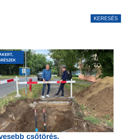
KERESÉS
AKERT
,
SRÉSZEK
vesebb csőtörés,