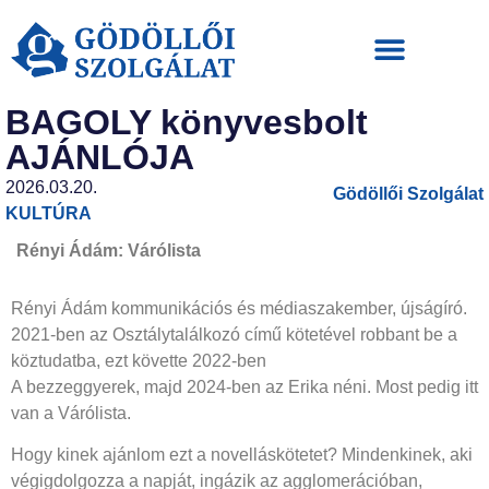
BAGOLY könyvesbolt
AJÁNLÓJA
2026.03.20.
Gödöllői Szolgálat
KULTÚRA
Rényi Ádám: Várólista
Rényi Ádám kommunikációs és médiaszakember, újságíró.
2021-ben az Osztálytalálkozó című kötetével robbant be a
köztudatba, ezt követte 2022-ben
A bezzeggyerek, majd 2024-ben az Erika néni. Most pedig itt
van a Várólista.
Hogy kinek ajánlom ezt a novelláskötetet? Mindenkinek, aki
végigdolgozza a napját, ingázik az agglomerációban,