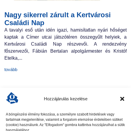
Nagy sikerrel zárult a Kertvárosi
Családi Nap
A tavalyi eső után idén igazi, hamisítatlan nyári hőséget
kaptak a Címer utcai játszótéren összegyűlt helyiek, a
Kertvárosi Családi Nap részvevői. A rendezvény
főszervezői, Fábián Bertalan alpolgármester és Kristóf
Etelka,...
tovább
Hozzájárulás kezelése
A böngészési élmény fokozása, a személyre szabott hirdetések vagy
tartalmak megjelenítése, valamint a forgalom elemzése érdekében sütiket
előző cikk
következő cikk
(cookie) használunk. Az "Elfogadom" gombra kattintva hozzájárulhat a sütik
használatához.