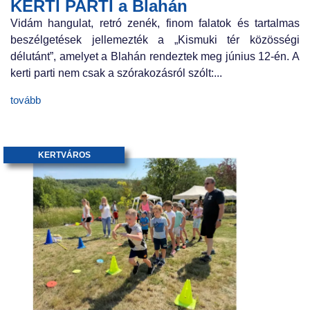
KERTI PARTI a Blahán
Vidám hangulat, retró zenék, finom falatok és tartalmas
beszélgetések jellemezték a „Kismuki tér közösségi
délutánt”, amelyet a Blahán rendeztek meg június 12-én. A
kerti parti nem csak a szórakozásról szólt:...
tovább
KERTVÁROS