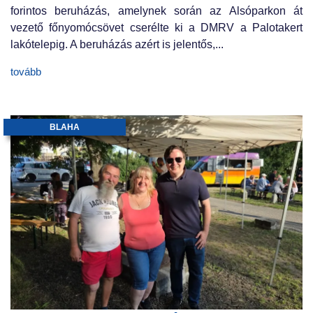
forintos beruházás, amelynek során az Alsóparkon át
vezető főnyomócsövet cserélte ki a DMRV a Palotakert
lakótelepig. A beruházás azért is jelentős,...
tovább
BLAHA