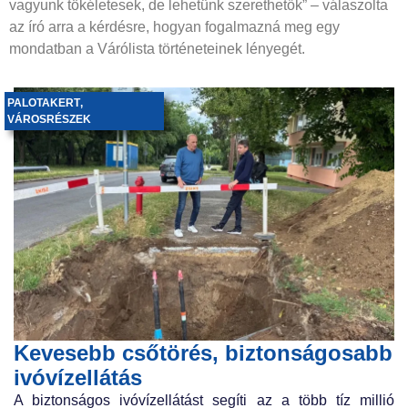
vagyunk tökéletesek, de lehetünk szerethetők” – válaszolta
az író arra a kérdésre, hogyan fogalmazná meg egy
mondatban a Várólista történeteinek lényegét.
PALOTAKERT
,
VÁROSRÉSZEK
Kevesebb csőtörés, biztonságosabb
ivóvízellátás
A biztonságos ivóvízellátást segíti az a több tíz millió