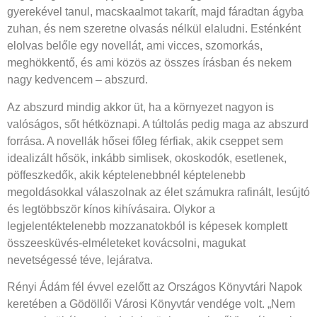
gyerekével tanul, macskaalmot takarít, majd fáradtan ágyba
zuhan, és nem szeretne olvasás nélkül elaludni. Esténként
elolvas belőle egy novellát, ami vicces, szomorkás,
meghökkentő, és ami közös az összes írásban és nekem
nagy kedvencem – abszurd.
Az abszurd mindig akkor üt, ha a környezet nagyon is
valóságos, sőt hétköznapi. A túltolás pedig maga az abszurd
forrása. A novellák hősei főleg férfiak, akik cseppet sem
idealizált hősök, inkább simlisek, okoskodók, esetlenek,
pöffeszkedők, akik képtelenebbnél képtelenebb
megoldásokkal válaszolnak az élet számukra rafinált, lesújtó
és legtöbbször kínos kihívásaira. Olykor a
legjelentéktelenebb mozzanatokból is képesek komplett
összeesküvés-elméleteket kovácsolni, magukat
nevetségessé téve, lejáratva.
Rényi Ádám fél évvel ezelőtt az Országos Könyvtári Napok
keretében a Gödöllői Városi Könyvtár vendége volt. „Nem