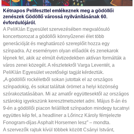
Kétnapos Pelifeszttel emlékeznek meg a gödöllői
zenészek Gödöllő várossá nyilvánításának 60.
évfordulójáról.
A PeliKlán Egyesület szervezésében megvalósuló
koncertsorozat a gödöllői könnyűzenei élet több
generációját és meghatározó szereplőit hozza egy
színpadra. Az eseményen olyan előadók és zenekarok
lépnek fel, akik az elmúlt évtizedekben aktívan formálták a
város zenei közegét. A részletekről Varga Leventét, a
PeliKlán Egyesület vezetőségi tagját kérdeztük.
„A gödöllői rockéletből sokan jutottak el az országos
színpadokig, és sokat találtak örömet a helyi közönség
szórakoztatásában. Mi az amatőr együttesektől az országos
sztárokig igyekszünk keresztmetszetet adni. Május 8-án és
9-én a gödöllői piacon felállított színpadon mindegy tucatnyi
együttes kép fel, a headliner a Lőrincz Károly fémjelezte
Fonogram-díjas Asphalt Horsemen lesz” – mondta.
A szervezők rajtuk kívül többek között Csányi Istvánt,