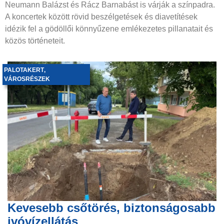
Neumann Balázst és Rácz Barnabást is várják a színpadra.
A koncertek között rövid beszélgetések és diavetítések
idézik fel a gödöllői könnyűzene emlékezetes pillanatait és
közös történeteit.
PALOTAKERT
,
VÁROSRÉSZEK
Kevesebb csőtörés, biztonságosabb
ivóvízellátás