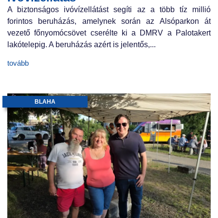
A biztonságos ivóvízellátást segíti az a több tíz millió
forintos beruházás, amelynek során az Alsóparkon át
vezető főnyomócsövet cserélte ki a DMRV a Palotakert
lakótelepig. A beruházás azért is jelentős,...
tovább
BLAHA