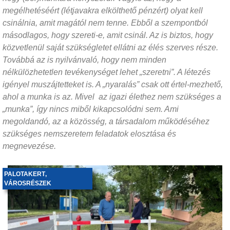
megélhetéséért (létjavakra elkölthető pénzért) olyat kell
csinálnia, amit magától nem tenne. Ebből a szempontból
másodlagos, hogy szereti-e, amit csinál. Az is biztos, hogy
közvetlenül saját szükségletet ellátni az élés szerves része.
Továbbá az is nyilvánvaló, hogy nem minden
nélkülözhetetlen tevékenységet lehet „szeretni”. A létezés
igényel muszájtetteket is. A „nyaralás” csak ott értel-mezhető,
ahol a munka is az. Mivel az igazi élethez nem szükséges a
„munka”, így nincs miből kikapcsolódni sem. Ami
megoldandó, az a közösség, a társadalom működéséhez
szükséges nemszeretem feladatok elosztása és
megnevezése.
PALOTAKERT
,
VÁROSRÉSZEK