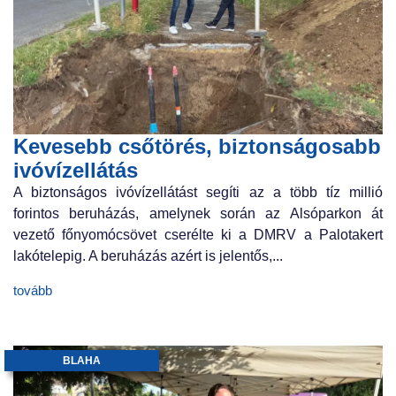
Kevesebb csőtörés, biztonságosabb
ivóvízellátás
A biztonságos ivóvízellátást segíti az a több tíz millió
forintos beruházás, amelynek során az Alsóparkon át
vezető főnyomócsövet cserélte ki a DMRV a Palotakert
lakótelepig. A beruházás azért is jelentős,...
tovább
BLAHA