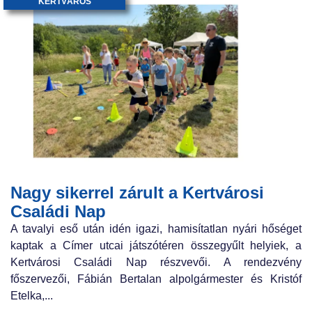
KERTVÁROS
Nagy sikerrel zárult a Kertvárosi
Családi Nap
A tavalyi eső után idén igazi, hamisítatlan nyári hőséget
kaptak a Címer utcai játszótéren összegyűlt helyiek, a
Kertvárosi Családi Nap részvevői. A rendezvény
főszervezői, Fábián Bertalan alpolgármester és Kristóf
Etelka,...