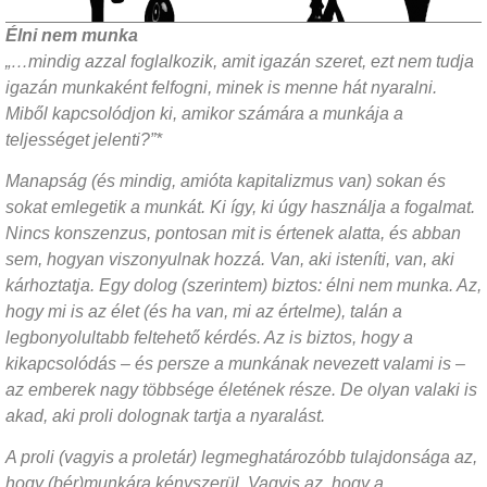
Élni nem munka
„…mindig azzal foglalkozik, amit igazán szeret, ezt nem tudja
igazán munkaként felfogni, minek is menne hát nyaralni.
Miből kapcsolódjon ki, amikor számára a munkája a
teljességet jelenti?
”
*
Manapság (és mindig, amióta kapitalizmus van) sokan és
sokat emlegetik a munkát. Ki így, ki úgy használja a fogalmat.
Nincs konszenzus, pontosan mit is értenek alatta, és abban
sem, hogyan viszonyulnak hozzá. Van, aki isteníti, van, aki
kárhoztatja. Egy dolog (szerintem) biztos: élni nem munka. Az,
hogy mi is az élet (és ha van, mi az értelme), talán a
legbonyolultabb feltehető kérdés. Az is biztos, hogy a
kikapcsolódás – és persze a munkának nevezett valami is –
az emberek nagy többsége életének része. De olyan valaki is
akad, aki proli dolognak tartja a nyaralást.
A proli (vagyis a proletár) legmeghatározóbb tulajdonsága az,
hogy (bér)munkára kényszerül. Vagyis az, hogy a