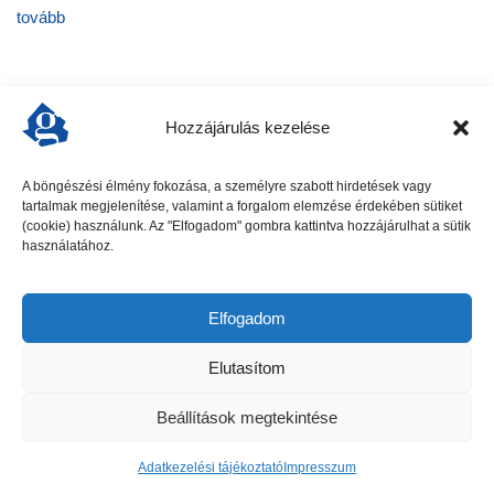
tovább
Hozzájárulás kezelése
A böngészési élmény fokozása, a személyre szabott hirdetések vagy
tartalmak megjelenítése, valamint a forgalom elemzése érdekében sütiket
előző cikk
következő cikk
(cookie) használunk. Az "Elfogadom" gombra kattintva hozzájárulhat a sütik
használatához.
Elfogadom
Elutasítom
Beállítások megtekintése
Gödöllői Szolgálat - Minden jog fenntartva
Adatkezelési tájékoztató
Impresszum
Hirdetési ajánlat
Kapcsolat
Adatkezelési tájékoztató
Impresszum