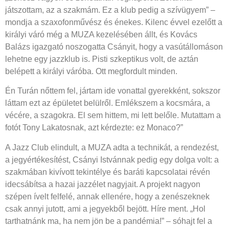
játszottam, az a szakmám. Ez a klub pedig a szívügyem” –
mondja a szaxofonművész és énekes. Kilenc évvel ezelőtt a
királyi váró még a MUZA kezelésében állt, és Kovács
Balázs igazgató noszogatta Csányit, hogy a vasútállomáson
lehetne egy jazzklub is. Pisti szkeptikus volt, de aztán
belépett a királyi váróba. Ott megfordult minden.
Én Turán nőttem fel, jártam ide vonattal gyerekként, sokszor
láttam ezt az épületet belülről. Emlékszem a kocsmára, a
vécére, a szagokra. El sem hittem, mi lett belőle. Mutattam a
fotót Tony Lakatosnak, azt kérdezte: ez Monaco?”
A Jazz Club elindult, a MUZA adta a technikát, a rendezést,
a jegyértékesítést, Csányi Istvánnak pedig egy dolga volt: a
szakmában kivívott tekintélye és baráti kapcsolatai révén
idecsábítsa a hazai jazzélet nagyjait. A projekt nagyon
szépen ívelt felfelé, annak ellenére, hogy a zenészeknek
csak annyi jutott, ami a jegyekből bejött. Híre ment. „Hol
tarthatnánk ma, ha nem jön be a pandémia!” – sóhajt fel a