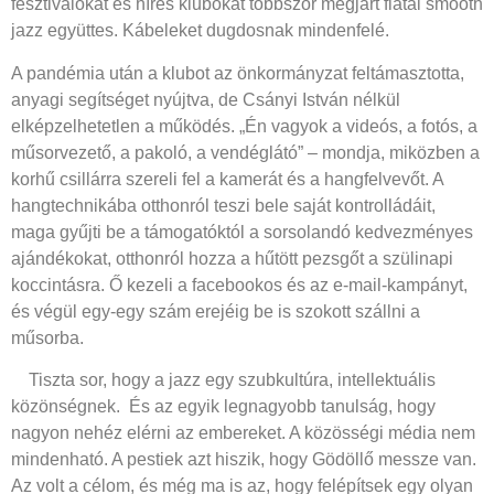
fesztiválokat és híres klubokat többször megjárt fiatal smooth
jazz együttes. Kábeleket dugdosnak mindenfelé.
A pandémia után a klubot az önkormányzat feltámasztotta,
anyagi segítséget nyújtva, de Csányi István nélkül
elképzelhetetlen a működés. „Én vagyok a videós, a fotós, a
műsorvezető, a pakoló, a vendéglátó” – mondja, miközben a
korhű csillárra szereli fel a kamerát és a hangfelvevőt. A
hangtechnikába otthonról teszi bele saját kontrolládáit,
maga gyűjti be a támogatóktól a sorsolandó kedvezményes
ajándékokat, otthonról hozza a hűtött pezsgőt a szülinapi
koccintásra. Ő kezeli a facebookos és az e-mail-kampányt,
és végül egy-egy szám erejéig be is szokott szállni a
műsorba.
Tiszta sor, hogy a jazz egy szubkultúra, intellektuális
közönségnek.
És az egyik legnagyobb tanulság, hogy
nagyon nehéz elérni az embereket. A közösségi média nem
mindenható. A pestiek azt hiszik, hogy Gödöllő messze van.
Az volt a célom, és még ma is az, hogy felépítsek egy olyan