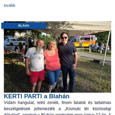
tovább
BLAHA
KERTI PARTI a Blahán
Vidám hangulat, retró zenék, finom falatok és tartalmas
beszélgetések jellemezték a „Kismuki tér közösségi
délutánt”, amelyet a Blahán rendeztek meg június 12-én. A