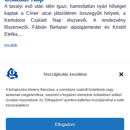
A tavalyi eső után idén igazi, hamisítatlan nyári hőséget
kaptak a Címer utcai játszótéren összegyűlt helyiek, a
Kertvárosi Családi Nap részvevői. A rendezvény
főszervezői, Fábián Bertalan alpolgármester és Kristóf
Etelka,...
tovább
Hozzájárulás kezelése
A böngészési élmény fokozása, a személyre szabott hirdetések vagy
tartalmak megjelenítése, valamint a forgalom elemzése érdekében sütiket
előző cikk
következő cikk
(cookie) használunk. Az "Elfogadom" gombra kattintva hozzájárulhat a sütik
használatához.
Elfogadom