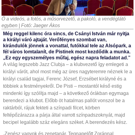
Ő a videós, a fotós, a műsorvezető, a pakoló, a vendéglátó
egyben | Fotó: Jaeger Ákos
Még reggel kilenc óra sincs, de Csányi István már nyitja
a királyi váró ajtaját. Verőfényes szombat van,
kirándulók jönnek a vonattal, futókkal tele az Alsópark, a
fél város lomtalanít, de Pistinek most kezdődik a munka.
„Ez egy egyszemélyes műfaj, egész napra feladatot ad.”
A világ legszebb Jazz Clubja – a klubvezető így emlegeti a
királyi várót, ahol most még az üres nagyteremre néznek le a
királyi család tagjai, Ferenc József, Erzsébet királyné és a
többiek a festményekről.
De Pisti – mostantól késő estig
mindenki így szólítja majd – a következő órákban egymaga
berendezi a klubot. Előbb öt hatalmas pallót vonszol be a
raktárból, rájuk fekteti a színpadi filcet, körben
feltépőzárazza a párja által varrott színpadszoknyát, majd
becipel legalább száz elegáns széket. A berendezés kész.
„Zenész vagyok és zenetanár. Tegnapelőtt Zoránnal