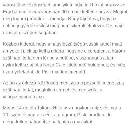
városi törzsközönséget, amelyik mindig telt házat hoz össze.
Egy harmincezres városban 90 ember kellene hozzá. Megint
meg fogom próbálni” – mondja. Nagy fájdalma, hogy az
online jegyértékesítést még nem sikerült elintézni. De majd
ez is jön, szépen sorjában.
Közben kiderül, hogy a nagyfeszültségű vasúti kábel miatt
árnyékolt pick up kell a gitárra, hogy ne ciceregjen, a három
szülinapi torta nem fér be a hűtőbe, visszhangos a tam,
nyitni kell az ajtót a Novo Café kitelepülő büféjének, és még
ezernyi feladat, de Pisti mindent megold.
Aztán az érkező
közönség megissza a pezsgőt, megeszi a
szülinapi tortát, megtölti a termet, és megszólal a
világszínvonalú jazz.
Május 14-én jön Takács Nikolasz nagykoncertje, és már a
10. születésnapra is érik a program. Pisti fáradtan, de
elégedetten hátradőlve hallgatja a muzsikát.