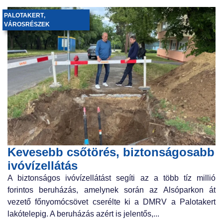
PALOTAKERT
,
VÁROSRÉSZEK
Kevesebb csőtörés, biztonságosabb
ivóvízellátás
A biztonságos ivóvízellátást segíti az a több tíz millió
forintos beruházás, amelynek során az Alsóparkon át
vezető főnyomócsövet cserélte ki a DMRV a Palotakert
lakótelepig. A beruházás azért is jelentős,...