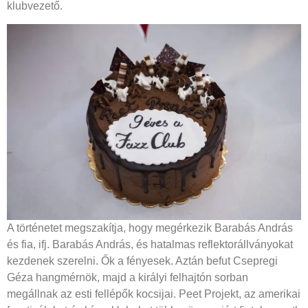
klubvezető.
A történetet megszakítja, hogy megérkezik Barabás András
és fia, ifj. Barabás András, és hatalmas reflektorállványokat
kezdenek szerelni. Ők a fényesek. Aztán befut Csepregi
Géza hangmérnök, majd a királyi felhajtón sorban
megállnak az esti fellépők kocsijai. Peet Projekt, az amerikai