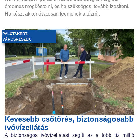
érdemes megkóstolni, és ha szükséges, tovább ízesíteni.
Ha kész, akkor óvatosan leemeljük a tűzről.
PALOTAKERT
,
VÁROSRÉSZEK
Kevesebb csőtörés, biztonságosabb
ivóvízellátás
A biztonságos ivóvízellátást segíti az a több tíz millió