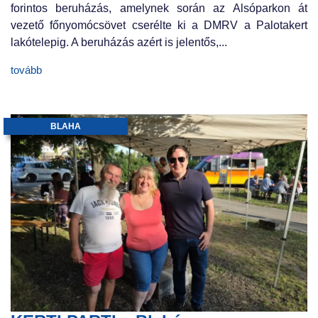
forintos beruházás, amelynek során az Alsóparkon át
vezető főnyomócsövet cserélte ki a DMRV a Palotakert
lakótelepig. A beruházás azért is jelentős,...
tovább
BLAHA