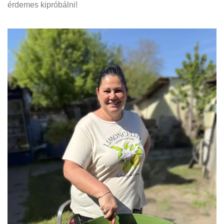
érdemes kipróbálni!