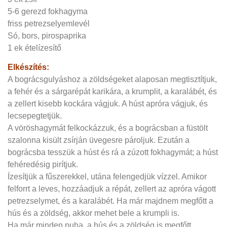
5-6 gerezd fokhagyma
friss petrezselyemlevél
Só, bors, pirospaprika
1 ek ételízesítő
Elkészítés:
A bográcsgulyáshoz a zöldségeket alaposan megtisztítjuk,
a fehér és a sárgarépát karikára, a krumplit, a karalábét, és
a zellert kisebb kockára vágjuk. A húst apróra vágjuk, és
lecsepegtetjük.
A vöröshagymát felkockázzuk, és a bográcsban a füstölt
szalonna kisült zsírján üvegesre pároljuk. Ezután a
bográcsba tesszük a húst és rá a zúzott fokhagymát; a húst
fehéredésig pirítjuk.
Ízesítjük a fűszerekkel, utána felengedjük vízzel. Amikor
felforrt a leves, hozzáadjuk a répát, zellert az apróra vágott
petrezselymet, és a karalábét. Ha már majdnem megfőtt a
hús és a zöldség, akkor mehet bele a krumpli is.
Ha már minden puha, a hús és a zöldség is megfőtt,