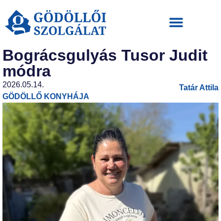
Bográcsgulyás Tusor Judit
módra
2026.05.14.
Tatár Attila
GÖDÖLLŐ KONYHÁJA