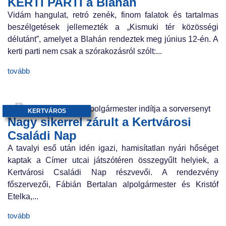
KERTI PARTI a Blahán
Vidám hangulat, retró zenék, finom falatok és tartalmas
beszélgetések jellemezték a „Kismuki tér közösségi
délutánt”, amelyet a Blahán rendeztek meg június 12-én. A
kerti parti nem csak a szórakozásról szólt:...
tovább
KERTVÁROS
Nagy sikerrel zárult a Kertvárosi
Családi Nap
A tavalyi eső után idén igazi, hamisítatlan nyári hőséget
kaptak a Címer utcai játszótéren összegyűlt helyiek, a
Kertvárosi Családi Nap részvevői. A rendezvény
főszervezői, Fábián Bertalan alpolgármester és Kristóf
Etelka,...
tovább