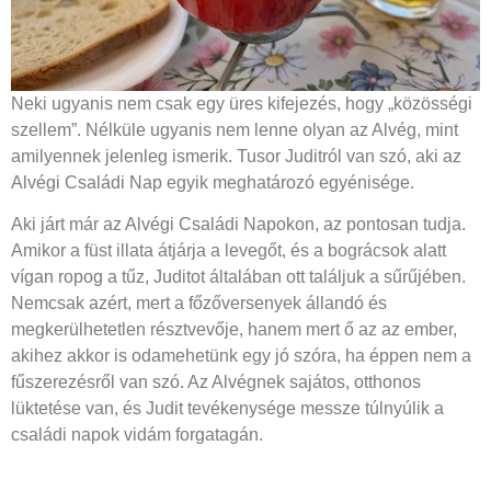
Neki ugyanis nem csak egy üres kifejezés, hogy „közösségi
szellem”. Nélküle ugyanis nem lenne olyan az Alvég, mint
amilyennek jelenleg ismerik. Tusor Juditról van szó, aki az
Alvégi Családi Nap egyik meghatározó egyénisége.
Aki járt már az Alvégi Családi Napokon, az pontosan tudja.
Amikor a füst illata átjárja a levegőt, és a bográcsok alatt
vígan ropog a tűz, Juditot általában ott találjuk a sűrűjében.
Nemcsak azért, mert a főzőversenyek állandó és
megkerülhetetlen résztvevője, hanem mert ő az az ember,
akihez akkor is odamehetünk egy jó szóra, ha éppen nem a
fűszerezésről van szó. Az Alvégnek sajátos, otthonos
lüktetése van, és Judit tevékenysége messze túlnyúlik a
családi napok vidám forgatagán.