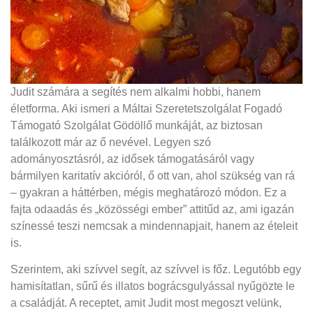
Judit számára a segítés nem alkalmi hobbi, hanem
életforma. Aki ismeri a Máltai Szeretetszolgálat Fogadó
Támogató Szolgálat Gödöllő munkáját, az biztosan
találkozott már az ő nevével. Legyen szó
adományosztásról, az idősek támogatásáról vagy
bármilyen karitatív akcióról, ő ott van, ahol szükség van rá
– gyakran a háttérben, mégis meghatározó módon. Ez a
fajta odaadás és „közösségi ember” attitűd az, ami igazán
színessé teszi nemcsak a mindennapjait, hanem az ételeit
is.
Szerintem, aki szívvel segít, az szívvel is főz. Legutóbb egy
hamisítatlan, sűrű és illatos bográcsgulyással nyűgözte le
a családját. A receptet, amit Judit most megoszt velünk,