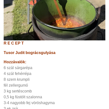
R E C EP T
Tusor Judit bográcsgulyása
Hozzávalók:
6 szál sárgarépa
4 szál fehérrépa
8 szem krumpli
fél zellergumó
3 kg sertéscomb
0,5 kg füstölt szalonna
3-4 nagyobb fej vöröshagyma
3 ek zsír