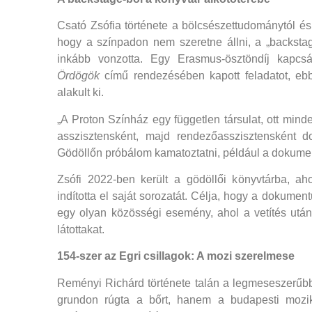
Csató Zsófia története a bölcsészettudománytól és a
hogy a színpadon nem szeretne állni, a „backstag
inkább vonzotta. Egy Erasmus-ösztöndíj kapc
Ördögök
című rendezésében kapott feladatot, ebb
alakult ki.
„A Proton Színház egy független társulat, ott minde
asszisztensként, majd rendezőasszisztensként do
Gödöllőn próbálom kamatoztatni, például a dokumen
Zsófi 2022-ben került a gödöllői könyvtárba, a
indította el saját sorozatát. Célja, hogy a dokume
egy olyan közösségi esemény, ahol a vetítés utá
látottakat.
154-szer az Egri csillagok: A mozi szerelmese
Reményi Richárd története talán a legmeseszerűbb.
grundon rúgta a bőrt, hanem a budapesti mozik 