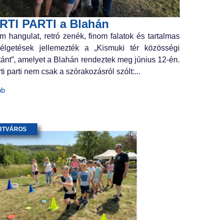
RTI PARTI a Blahán
m hangulat, retró zenék, finom falatok és tartalmas
élgetések jellemezték a „Kismuki tér közösségi
tánt”, amelyet a Blahán rendeztek meg június 12-én.
ti parti nem csak a szórakozásról szólt:...
bb
RTVÁROS