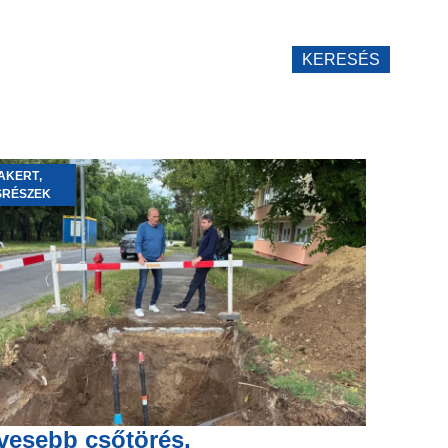
KERESÉS
AKERT
,
SRÉSZEK
vesebb csőtörés,