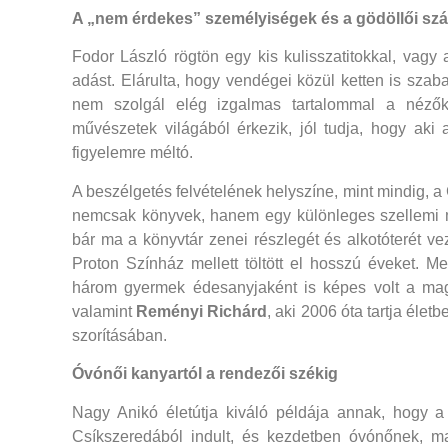
A „nem érdekes” személyiségek és a gödöllői szá
Fodor László rögtön egy kis kulisszatitokkal, vagy 
adást. Elárulta, hogy vendégei közül ketten is szaba
nem szolgál elég izgalmas tartalommal a néző
művészetek világából érkezik, jól tudja, hogy aki
figyelemre méltó.
A beszélgetés felvételének helyszíne, mint mindig, a 
nemcsak könyvek, hanem egy különleges szellemi m
bár ma a könyvtár zenei részlegét és alkotóterét v
Proton Színház mellett töltött el hosszú éveket. Mel
három gyermek édesanyjaként is képes volt a mag
valamint
Reményi Richárd
, aki 2006 óta tartja élet
szorításában.
Óvónői kanyartól a rendezői székig
Nagy Anikó életútja kiváló példája annak, hogy a
Csíkszeredából indult, és kezdetben óvónőnek, maj