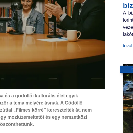
bi
A bi
fori
veze
lakót
tová
 és a gödöllői kulturális élet egyik
bször a téma mélyére ásnak. A Gödöllő
ttal „Filmes körré” keresztelték át, nem
 egy moziüzemeltetőt és egy nemzetközi
köszönthettünk.