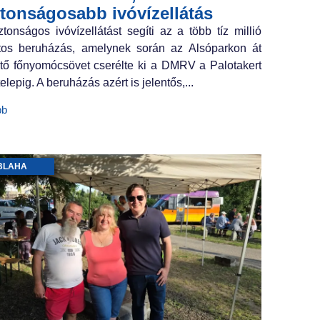
ztonságosabb ivóvízellátás
ztonságos ivóvízellátást segíti az a több tíz millió
ntos beruházás, amelynek során az Alsóparkon át
tő főnyomócsövet cserélte ki a DMRV a Palotakert
elepig. A beruházás azért is jelentős,...
bb
BLAHA