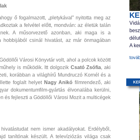
lak
KE
ahogy ő fogalmazott, „pletykával” nyitotta meg az
Vidá
dkoztak a felvétel előtt, mondván: az életük talán
besz
knek. A műsorvezető azonban, aki maga is a
délu
 a hobbijából csinál hivatást, az már önmagában
A ker
tová
Gödöllői Városi Könyvtár volt, ahol a polcok között
űhely is működik. Itt dolgozik
Csató Zsófia
, aki
ezeti, korábban a világhírű Mundruczó Kornél és a
lette foglalt helyet
Nagy Anikó
filmrendező, aki
KE
yar dokumentumfilm-gyártás élvonalába kerülni,
ben és fejleszti a Gödöllői Városi Mozit a multicégek
 hivatástudat nem ismer akadályokat. Erdélyből,
d tanítónak készült. A televíziózás világa csak