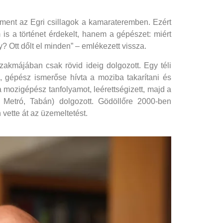
 ment az Egri csillagok a kamarateremben. Ezért
 is a történet érdekelt, hanem a gépészet: miért
? Ott dőlt el minden” – emlékezett vissza.
zakmájában csak rövid ideig dolgozott. Egy téli
 gépész ismerőse hívta a moziba takarítani és
a mozigépész tanfolyamot, leérettségizett, majd a
 Metró, Tabán) dolgozott. Gödöllőre 2000-ben
 vette át az üzemeltetést.