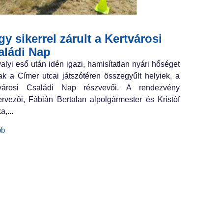
y sikerrel zárult a Kertvárosi
aládi Nap
valyi eső után idén igazi, hamisítatlan nyári hőséget
ak a Címer utcai játszótéren összegyűlt helyiek, a
tvárosi Családi Nap részvevői. A rendezvény
ervezői, Fábián Bertalan alpolgármester és Kristóf
a,...
bb