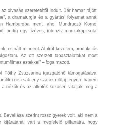
z olvasás szeretetétől indult. Bár hamar rájött,
e”, a dramaturgia és a gyártási folyamat annál
sán Hamburgba ment, ahol Mundruczó Kornél
ől pedig egy tízéves, intenzív munkakapcsolat
nki csinált mindent. Alulról kezdtem, produkciós
lgoztam. Az ott szerzett tapasztalatokat most
tumfilmes estekkel” – fogalmazott.
hol Fóthy Zsuzsanna igazgatónő támogatásával
ntumfilm ne csak egy száraz műfaj legyen, hanem
n a nézők és az alkotók közösen vitatják meg a
 Bevallása szerint rossz gyerek volt, aki nem a
kijáratánál várt a megfelelő pillanatra, hogy