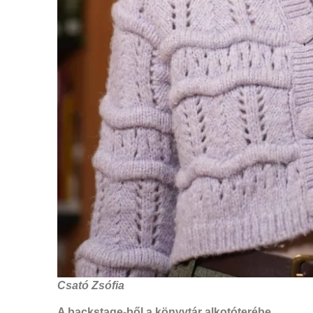
Csató Zsófia
A backstage-ből a könyvtár alkotóterébe