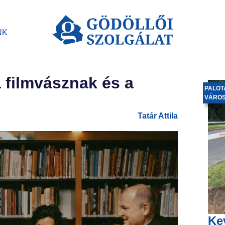
NK
filmvásznak és a
PALOT
VÁRO
Tatár Attila
Ke