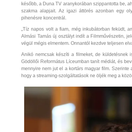
később, a Duna TV aranykorában szippantotta be, ah
szakma alapjait. Az igazi áttörés azonban egy ol
pihenésre koncentrál.
„Tíz napos volt a fiam, még inkubátorban feküdt, a
Almási Tamás új osztályt indít a Filmművészetin, j
végül mégis elmentem. Onnantól kezdve teljesen elva
Anikó nemcsak készíti a filmeket, de küldetésnek i
Gödöllői Református Líceumban tanít médiát, és beval
mennyire nem jut el a kortárs magyar film. Szerinte 
hogy a streaming-szolgáltatások ne öljék meg a közö