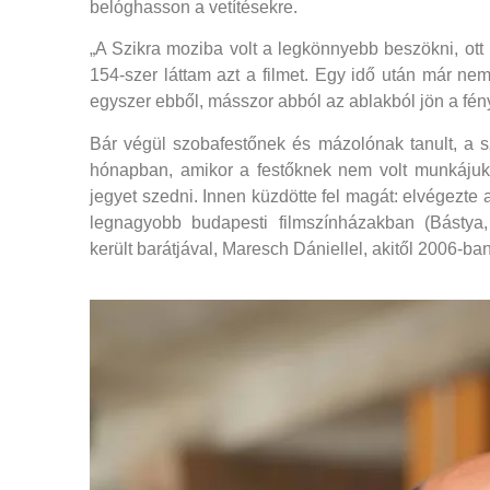
belóghasson a vetítésekre.
„A Szikra moziba volt a legkönnyebb beszökni, ott
154-szer láttam azt a filmet. Egy idő után már nem
egyszer ebből, másszor abból az ablakból jön a fény
Bár végül szobafestőnek és mázolónak tanult, a s
hónapban, amikor a festőknek nem volt munkájuk,
jegyet szedni. Innen küzdötte fel magát: elvégezte 
legnagyobb budapesti filmszínházakban (Bástya,
került barátjával, Maresch Dániellel, akitől 2006-ban