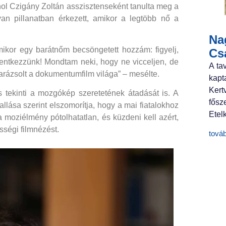
ol Czigány Zoltán asszisztenseként tanulta meg a
yan pillanatban érkezett, amikor a legtöbb nő a
Nag
mikor egy barátnőm becsöngetett hozzám: figyelj,
Cs
elentkezzünk! Mondtam neki, hogy ne vicceljen, de
A ta
rázsolt a dokumentumfilm világa” – mesélte.
kapt
Ker
s tekinti a mozgókép szeretetének átadását is. A
fősz
lása szerint elszomorítja, hogy a mai fiatalokhoz
Etelk
a moziélmény pótolhatatlan, és küzdeni kell azért,
sségi filmnézést.
tová